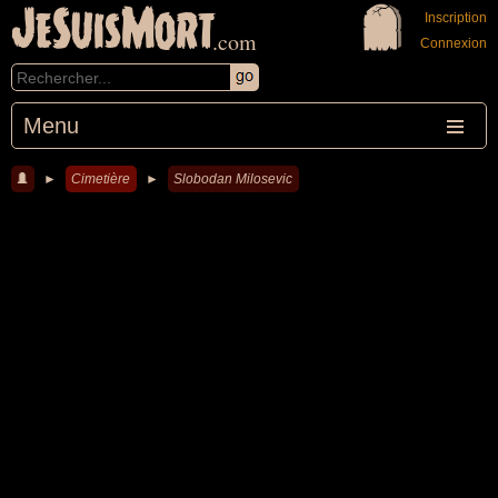
JeSuisMort
Inscription
.com
Connexion
Menu
►
Cimetière
►
Slobodan Milosevic