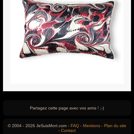
Partagez cette page avec vos amis ! ;-)
© 2004 - 2026 JeSuisMort.com -
FAQ
-
Mentions
-
Plan du site
-
Contact