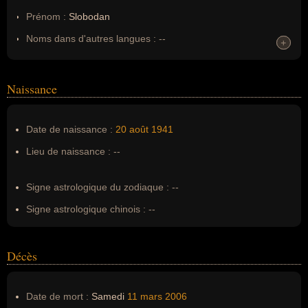
Prénom :
Slobodan
Noms dans d'autres langues :
--
+
+
Homonymes :
0
(aucun)
Naissance
Nom de famille :
Milosevic
Pseudonyme :
--
Date de naissance :
20 août
1941
Surnom :
--
Lieu de naissance :
--
Erreurs d'écriture :
milosevitch, milozevitch, MILOSEVICH
Signe astrologique du zodiaque :
--
Signe astrologique chinois :
--
Décès
Date de mort :
Samedi
11 mars
2006