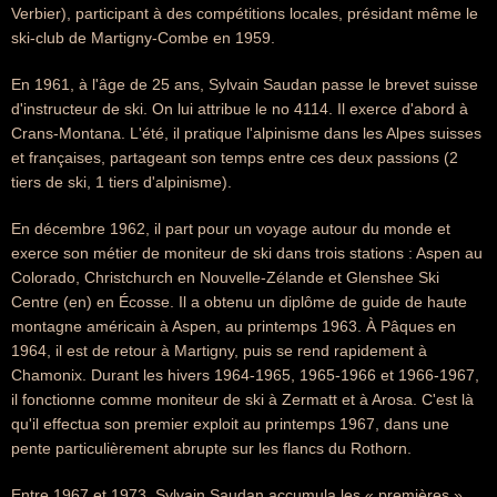
Verbier), participant à des compétitions locales, présidant même le
ski-club de Martigny-Combe en 1959.
En 1961, à l'âge de 25 ans, Sylvain Saudan passe le brevet suisse
d'instructeur de ski. On lui attribue le no 4114. Il exerce d'abord à
Crans-Montana. L'été, il pratique l'alpinisme dans les Alpes suisses
et françaises, partageant son temps entre ces deux passions (2
tiers de ski, 1 tiers d'alpinisme).
En décembre 1962, il part pour un voyage autour du monde et
exerce son métier de moniteur de ski dans trois stations : Aspen au
Colorado, Christchurch en Nouvelle-Zélande et Glenshee Ski
Centre (en) en Écosse. Il a obtenu un diplôme de guide de haute
montagne américain à Aspen, au printemps 1963. À Pâques en
1964, il est de retour à Martigny, puis se rend rapidement à
Chamonix. Durant les hivers 1964-1965, 1965-1966 et 1966-1967,
il fonctionne comme moniteur de ski à Zermatt et à Arosa. C'est là
qu'il effectua son premier exploit au printemps 1967, dans une
pente particulièrement abrupte sur les flancs du Rothorn.
Entre 1967 et 1973, Sylvain Saudan accumula les « premières »,