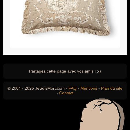
Partagez cette page avec vos amis ! ;-)
© 2004 - 2026 JeSuisMort.com -
FAQ
-
Mentions
-
Plan du site
-
Contact