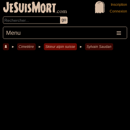
JeSuisMort
Inscription
.com
Connexion
Menu
►
Cimetière
►
Skieur alpin suisse
►
Sylvain Saudan