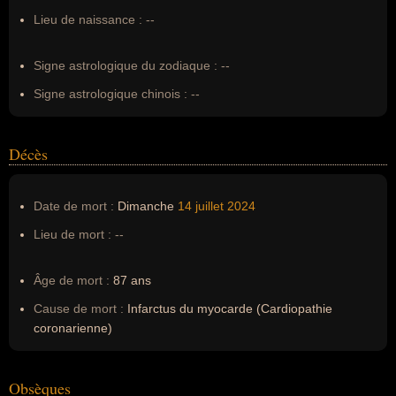
Surnom :
Le Skieur de l'Impossible
Lieu de naissance :
--
Erreurs d'écriture :
--
Signe astrologique du zodiaque :
--
Signe astrologique chinois :
--
Décès
Date de mort :
Dimanche
14 juillet
2024
Lieu de mort :
--
Âge de mort :
87 ans
Cause de mort :
Infarctus du myocarde (Cardiopathie
coronarienne)
Obsèques