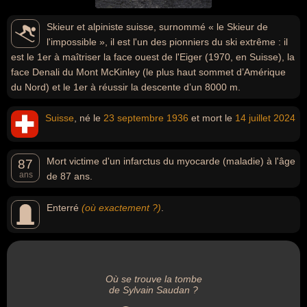
Skieur et alpiniste suisse, surnommé « le Skieur de
l'impossible », il est l'un des pionniers du ski extrême : il
est le 1er à maîtriser la face ouest de l'Eiger (1970, en Suisse), la
face Denali du Mont McKinley (le plus haut sommet d’Amérique
du Nord) et le 1er à réussir la descente d’un 8000 m.
Suisse
, né le
23 septembre
1936
et mort le
14 juillet
2024
Mort victime d'un infarctus du myocarde (maladie) à l'âge
87
ans
de 87 ans.
Enterré
(où exactement ?)
.
Où se trouve la tombe
de Sylvain Saudan ?