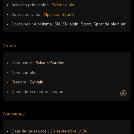
Activités principales :
Skieur alpin
Autres activités :
Alpiniste
,
Sportif
Domaines :
Alpinisme, Ski, Ski alpin, Sport, Sport de plein air
Noms
Nom usuel :
Sylvain Saudan
Nom complet :
--
Prénom :
Sylvain
Noms dans d'autres langues :
--
+
+
Homonymes :
0
(aucun)
Naissance
Nom de famille :
Saudan
Pseudonyme :
--
Date de naissance :
23 septembre
1936