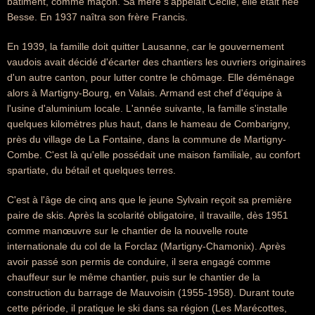
bâtiment, comme maçon. Sa mère s'appelait Cécile, elle était née
Besse. En 1937 naîtra son frère Francis.
En 1939, la famille doit quitter Lausanne, car le gouvernement
vaudois avait décidé d'écarter des chantiers les ouvriers originaires
d'un autre canton, pour lutter contre le chômage. Elle déménage
alors à Martigny-Bourg, en Valais. Armand est chef d'équipe à
l'usine d'aluminium locale. L'année suivante, la famille s'installe
quelques kilomètres plus haut, dans le hameau de Combarigny,
près du village de La Fontaine, dans la commune de Martigny-
Combe. C'est là qu'elle possédait une maison familiale, au confort
spartiate, du bétail et quelques terres.
C'est à l'âge de cinq ans que le jeune Sylvain reçoit sa première
paire de skis. Après la scolarité obligatoire, il travaille, dès 1951
comme manœuvre sur le chantier de la nouvelle route
internationale du col de la Forclaz (Martigny-Chamonix). Après
avoir passé son permis de conduire, il sera engagé comme
chauffeur sur le même chantier, puis sur le chantier de la
construction du barrage de Mauvoisin (1955-1958). Durant toute
cette période, il pratique le ski dans sa région (Les Marécottes,