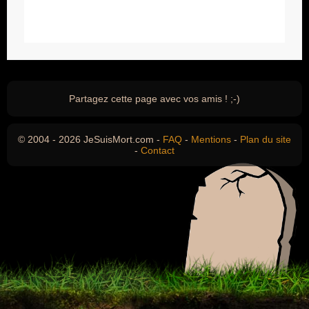
Partagez cette page avec vos amis ! ;-)
© 2004 - 2026 JeSuisMort.com -
FAQ
-
Mentions
-
Plan du site
-
Contact