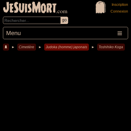
JeSuisMort
Inscription
.com
Connexion
Menu
►
Cimetière
►
Judoka (homme) japonais
►
Toshihiko Koga