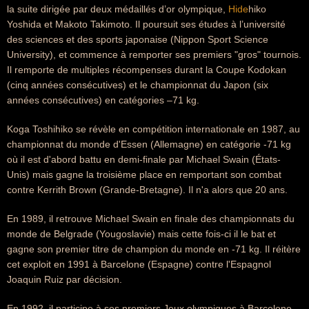
la suite dirigée par deux médaillés d’or olympique,
Hide
hiko
Yoshida et Makoto Takimoto. Il poursuit ses études à l’université
des sciences et des sports japonaise (Nippon Sport Science
University), et commence à remporter ses premiers "gros" tournois.
Il remporte de multiples récompenses durant la Coupe Kodokan
(cinq années consécutives) et le championnat du Japon (six
années consécutives) en catégories –71 kg.
Koga Toshihiko se révèle en compétition internationale en 1987, au
championnat du monde d'Essen (Allemagne) en catégorie -71 kg
où il est d'abord battu en demi-finale par Michael Swain (États-
Unis) mais gagne la troisième place en remportant son combat
contre Kerrith Brown (Grande-Bretagne). Il n'a alors que 20 ans.
En 1989, il retrouve Michael Swain en finale des championnats du
monde de Belgrade (Yougoslavie) mais cette fois-ci il le bat et
gagne son premier titre de champion du monde en -71 kg. Il réitère
cet exploit en 1991 à Barcelone (Espagne) contre l'Espagnol
Joaquin Ruiz par décision.
En 1992, il participe à ses premiers Jeux olympiques à Barcelone.