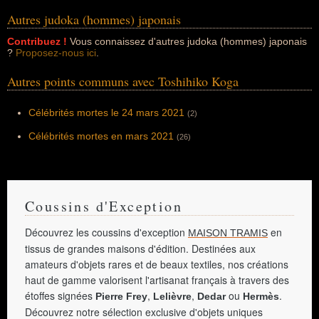
Autres judoka (hommes) japonais
Contribuez !
Vous connaissez d'autres judoka (hommes) japonais
?
Proposez-nous ici
.
Autres points communs avec Toshihiko Koga
Célébrités mortes le 24 mars 2021
(2)
Célébrités mortes en mars 2021
(26)
Coussins d'Exception
Découvrez les coussins d'exception
en
MAISON TRAMIS
tissus de grandes maisons d'édition. Destinées aux
amateurs d'objets rares et de beaux textiles, nos créations
haut de gamme valorisent l'artisanat français à travers des
étoffes signées
,
,
ou
.
Pierre Frey
Lelièvre
Dedar
Hermès
Découvrez notre sélection exclusive d'objets uniques