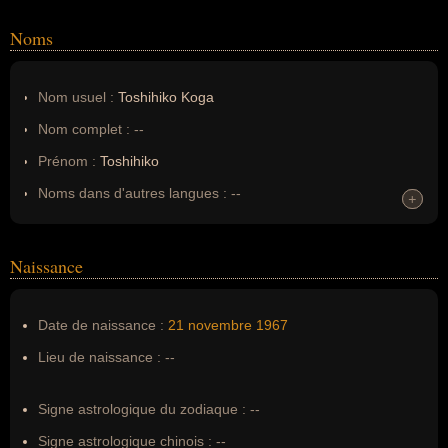
Noms
Nom usuel :
Toshihiko Koga
Nom complet :
--
Prénom :
Toshihiko
Noms dans d'autres langues :
--
+
+
Homonymes :
0
(aucun)
Naissance
Nom de famille :
Koga
Pseudonyme :
--
Date de naissance :
21 novembre
1967
Surnom :
--
Lieu de naissance :
--
Erreurs d'écriture :
--
Signe astrologique du zodiaque :
--
Signe astrologique chinois :
--