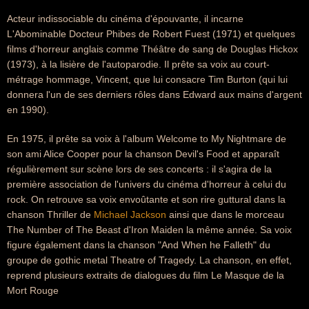
Acteur indissociable du cinéma d'épouvante, il incarne
L'Abominable Docteur Phibes de Robert Fuest (1971) et quelques
films d'horreur anglais comme Théâtre de sang de Douglas Hickox
(1973), à la lisière de l'autoparodie. Il prête sa voix au court-
métrage hommage, Vincent, que lui consacre Tim Burton (qui lui
donnera l'un de ses derniers rôles dans Edward aux mains d'argent
en 1990).
En 1975, il prête sa voix à l'album Welcome to My Nightmare de
son ami Alice Cooper pour la chanson Devil's Food et apparaît
régulièrement sur scène lors de ses concerts : il s'agira de la
première association de l'univers du cinéma d'horreur à celui du
rock. On retrouve sa voix envoûtante et son rire guttural dans la
chanson Thriller de
Michael Jackson
ainsi que dans le morceau
The Number of The Beast d'Iron Maiden la même année. Sa voix
figure également dans la chanson "And When he Falleth" du
groupe de gothic metal Theatre of Tragedy. La chanson, en effet,
reprend plusieurs extraits de dialogues du film Le Masque de la
Mort Rouge