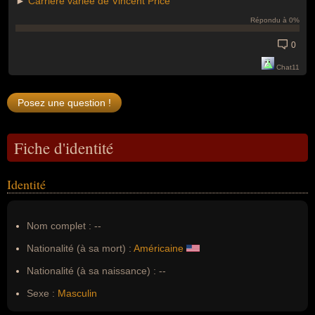
►
Carrière variée de Vincent Price
Répondu à 0%
0
Chat11
Fiche d'identité
Identité
Nom complet :
--
Nationalité (à sa mort) :
Américaine
Nationalité (à sa naissance) :
--
Sexe :
Masculin