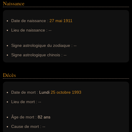
Naissance
Nom de famille :
Price
Pseudonyme :
--
Date de naissance :
27 mai
1911
Surnom :
--
Lieu de naissance :
--
Erreurs d'écriture :
--
Signe astrologique du zodiaque :
--
Signe astrologique chinois :
--
Décès
Date de mort :
Lundi
25 octobre
1993
Lieu de mort :
--
Âge de mort :
82 ans
Cause de mort :
--