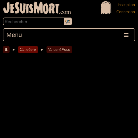
JeSuisMort
Inscription
.com
Connexion
Menu
►
Cimetière
►
Vincent Price