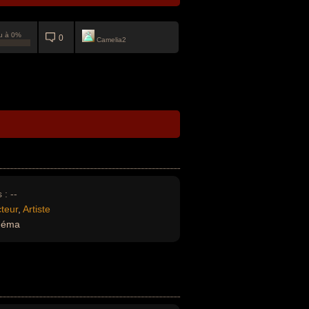
u à 0%
0
Camelia2
 :
--
teur
,
Artiste
inéma