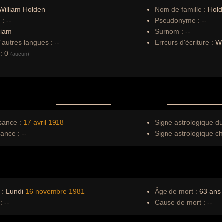
illiam Holden
Nom de famille :
Hol
 :
--
Pseudonyme :
--
liam
Surnom :
--
autres langues :
--
Erreurs d'écriture :
W
:
0
(aucun)
sance :
17 avril
1918
Signe astrologique d
sance :
--
Signe astrologique ch
 :
Lundi
16 novembre
1981
Âge de mort :
63 ans
:
--
Cause de mort :
--