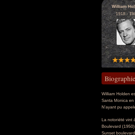
William Ho
1918 - 19
Biographi
William Holden es
Santa Monica en C
N'ayant pu appele
La notoriété vint
Boulevard (1950).
Sunset boulevard