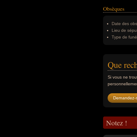
Obsèques
Date des obs
Lieu de sépul
Type de funér
Que rech
Si vous ne tro
personnellement
Demandez-
Notez !