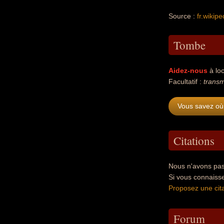
Source :
fr.wikipe
Tombe
Aidez-nous
à loc
Facultatif :
transm
Vous savez où 
Citations
Nous n'avons pas 
Si vous connaisse
Proposez une cita
Forum