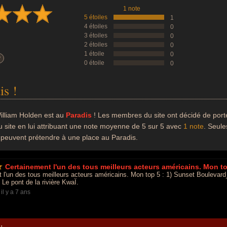
1 note
5 étoiles
1
4 étoiles
0
3 étoiles
0
2 étoiles
0
1 étoile
0
?
0 étoile
0
is !
illiam Holden est au
Paradis
! Les membres du site ont décidé de port
u site en lui attribuant une note moyenne de 5 sur 5 avec
1 note
. Seule
 peuvent prétendre à une place au Paradis.
Certainement l'un des tous meilleurs acteurs américains. Mon top
 l'un des tous meilleurs acteurs américains. Mon top 5 : 1) Sunset Bouleva
Le pont de la rivière KwaÏ.
-
il y a 7 ans