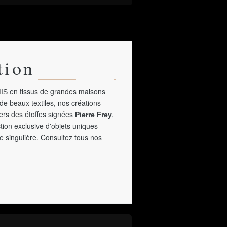
tion
en tissus de grandes maisons
IS
de beaux textiles, nos créations
vers des étoffes signées
,
Pierre Frey
tion exclusive d'objets uniques
e singulière. Consultez tous nos