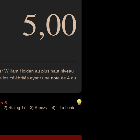
5,00
er William Holden au plus haut niveau
s les célébrités ayant une note de 4 ou
 5...
rd__2) Stalag 17__3) Breezy__4)__La horde