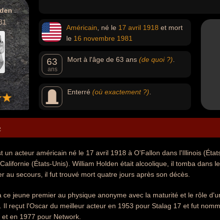
lden
81
Américain
, né le
17 avril
1918
et mort
le
16 novembre
1981
Mort à l'âge de 63 ans
(de quoi ?)
.
63
ans
Enterré
(où exactement ?)
.
e
t un acteur américain né le 17 avril 1918 à O'Fallon dans l'Illinois (Ét
alifornie (États-Unis). William Holden était alcoolique, il tomba dans 
r au secours, il fut trouvé mort quatre jours après son décès.
 à ce jeune premier au physique anonyme avec la maturité et le rôle d'
 Il reçut l'Oscar du meilleur acteur en 1953 pour Stalag 17 et fut n
 et en 1977 pour Network.