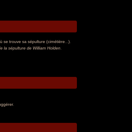
 se trouve sa sépulture (cimétière...).
 la sépulture de William Holden
.
uggérer.