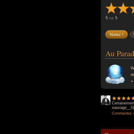
5
5
sur
Au Parad
W
d
+
Certainement
sauvage__5) 
Commentez