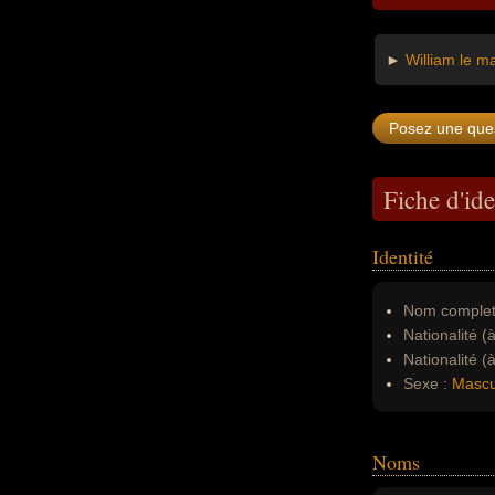
►
William le ma
Fiche d'ide
Identité
Nom complet
Nationalité (
Nationalité (
Sexe :
Mascu
Noms