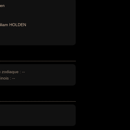
den
iliam HOLDEN
u zodiaque :
--
inois :
--