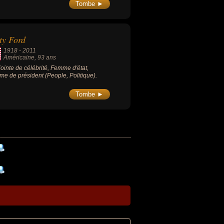
Tombe ►
ty Ford
1918
-
2011
Américaine
, 93 ans
ointe de célébrité, Femme d'état,
e de président (People, Politique).
Tombe ►