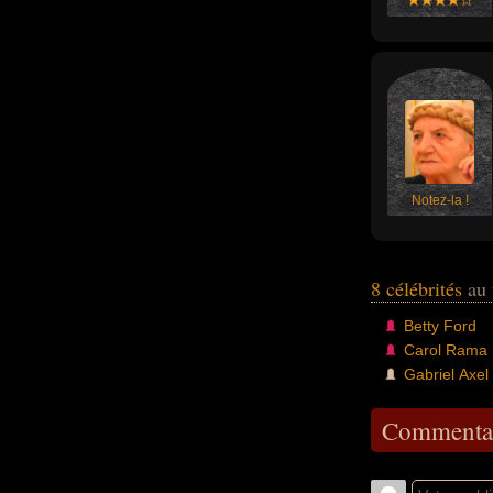
Notez-la !
8 célébrités
au 
Betty Ford
Carol Rama
Gabriel Axel
Commentai