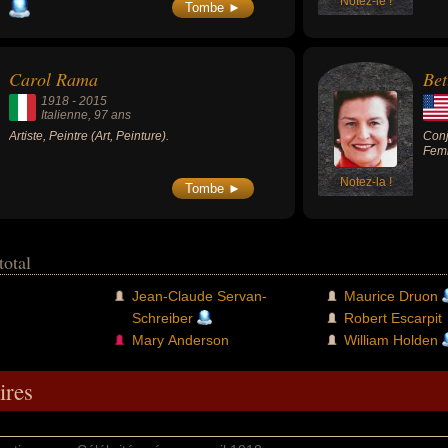
dans la presse et le journalisme. Il est le fils
Notez-le !
Tombe ►
de Robert Servan-Schreiber et de Suzanne
Crémieux et le neveu d'Émile Servan-
Schreiber, journalistes et cofondateurs du
journal Les Échos.
Carol Rama
Bet
1918
-
2015
Italienne
, 97 ans
Artiste, Peintre (Art, Peinture).
Conj
Femm
Notez-la !
Tombe ►
total
Jean-Claude Servan-
Maurice Druon
Schreiber
Robert Escarpit
Mary Anderson
William Holden
res