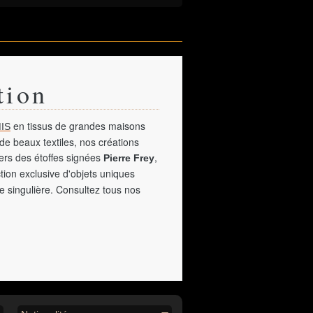
tion
en tissus de grandes maisons
IS
de beaux textiles, nos créations
vers des étoffes signées
,
Pierre Frey
tion exclusive d'objets uniques
e singulière. Consultez tous nos