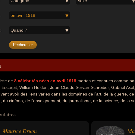
:
Catégorie
Sexe
:
en avril 1918
:
Quand ?
s
liste de
8
célébrités nées en avril 1918
mortes et connues comme par
Escarpit, William Holden, Jean-Claude Servan-Schreiber, Gabriel Axel
ent avoir des liens variés dans les domaines de l'art, de la guerre, de la
te, du cinéma, de l'enseignement, du journalisme, de la science, de la so
rités peuvent également avoir été académicien, artiste, écrivain, essa
ulaires
t, romancier, acteur, enseignant, journaliste, scientifique, sociologue, 
, homme d'affaire, patron, patron de presse, cinéaste, producteur, scéna
e. En ce qui concerne leurs nationalités au moment de leurs morts, ils 
Maurice Druon
Ma
 par exemple.