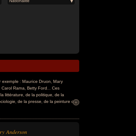
Nationalité
 exemple : Maurice Druon, Mary
, Carol Rama, Betty Ford... Ces
 littérature, de la politique, de la
ciologie, de la presse, de la peinture ou
+
+
yiste, homme d'état, homme politique,
député, descendant de célébrité, éditeur,
riste, peintre, conjoint de célébrité ou
peuvent avoir été francais, américain,
ry Anderson