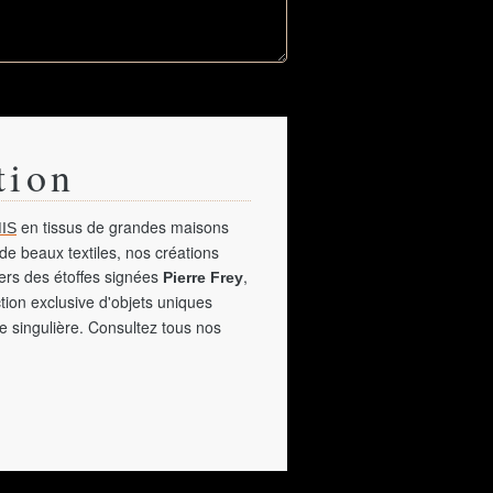
tion
en tissus de grandes maisons
IS
de beaux textiles, nos créations
vers des étoffes signées
,
Pierre Frey
tion exclusive d'objets uniques
e singulière. Consultez tous nos