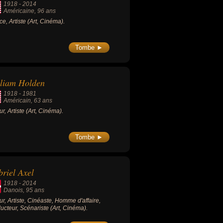
1918
-
2014
Américaine
, 96 ans
ice, Artiste (Art, Cinéma).
Tombe ►
liam Holden
1918
-
1981
Américain
, 63 ans
ur, Artiste (Art, Cinéma).
Tombe ►
riel Axel
1918
-
2014
Danois
, 95 ans
ur, Artiste, Cinéaste, Homme d'affaire,
ucteur, Scénariste (Art, Cinéma).