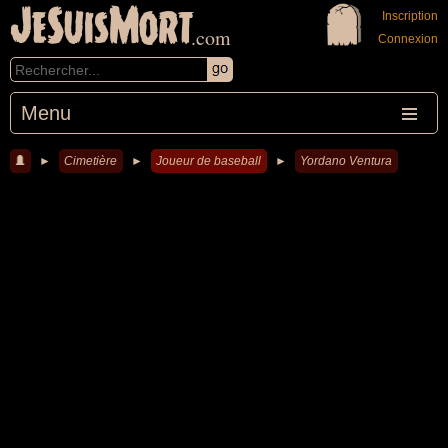
JeSuisMort
Inscription
.com
Connexion
Menu
►
Cimetière
►
Joueur de baseball
►
Yordano Ventura