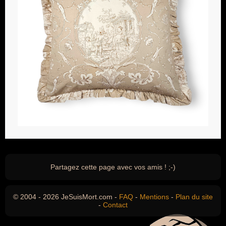
Partagez cette page avec vos amis ! ;-)
© 2004 - 2026 JeSuisMort.com -
FAQ
-
Mentions
-
Plan du site
-
Contact