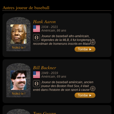
Autres joueur de baseball
Hank Aaron
1934
-
2021
Américain
, 86 ans
Joueur de baseball afro-américain,
légendes de la MLB, il fut longtemps le
+
+
recordman de homeruns inscrits en Major
Notez-le !
League de baseball. Il détient les records
Tombe ►
pour les points produits (2297), le total de
buts (6856) et les coups sûrs de plus d'un but
(1477). Ses 3771 coups sûrs en carrière
représentent le 3e plus haut total de l'histoire
Bill Buckner
après Pete Rose et Ty Cobb. Il est l'un des
cinq joueurs à avoir frappé un circuit au-
1949
-
2019
dessus de la clôture du champ centre au
Américain
, 69 ans
Polo grounds de New York.
Joueur de baseball américain, ancien
joueur des Boston Red Sox, il était
+
+
entré dans l'histoire de son sport à cause
Notez-le !
d'une bourde monumentale lors des World
Tombe ►
Series 1986.
Tony Gwynn