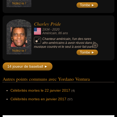
Notez-le !
Tombe ►
Charley Pride
1934
-
2020
Américain
, 86 ans
Chanteur américain, l'un des rares
afro-américains à avoir réussi dans la
+
+
musique country et le seul à avoir fait partie
Notez-le !
du Grand Ole Opry.
Tombe ►
14 joueur de baseball ►
Autres points communs avec Yordano Ventura
Célébrités mortes le 22 janvier 2017
(4)
Célébrités mortes en janvier 2017
(57)