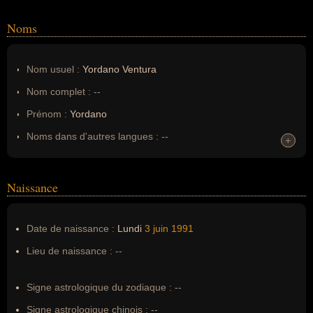
Noms
Nom usuel :
Yordano Ventura
Nom complet :
--
Prénom :
Yordano
Noms dans d'autres langues :
--
+
+
Homonymes :
0
(aucun)
Naissance
Nom de famille :
Ventura
Pseudonyme :
--
Date de naissance :
Lundi
3 juin
1991
Surnom :
--
Lieu de naissance :
--
Erreurs d'écriture :
Yordano Ventura Hernandez
Signe astrologique du zodiaque :
--
Signe astrologique chinois :
--