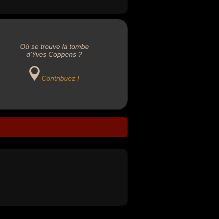
Où se trouve la tombe
d'Yves Coppens ?
Contribuez !