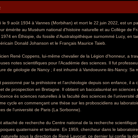
e
 le 9 août 1934 à Vannes (Morbihan) et mort le 22 juin 2022, est un p
eur émérite au Muséum national d'histoire naturelle et au Collège de 
 1974 en Éthiopie, du fossile d'Australopithèque surnommé Lucy, en tant
méricain Donald Johanson et le Français Maurice Taieb.
icien René Coppens, lui-même chevalier de la Légion d'honneur, a travai
ses notes scientifiques pour l'Académie des sciences. Il fut professeur 
ure de géologie de Nancy ; il est inhumé à Vandoeuvre-lès-Nancy. Sa mè
passionné par la préhistoire et l'archéologie depuis son enfance, il a 
e et de prospection en Bretagne. Il obtient un baccalauréat en science
icence ès sciences naturelles à la faculté des sciences de l'université 
ème cycle en commençant une thèse sur les proboscidiens au laboratoi
ces de l'université de Paris (La Sorbonne).
t attaché de recherche du Centre national de la recherche scientifique al
époques quaternaire et tertiaire. En 1959, chercheur dans le laboratoir
re naturelle sous la direction de René Lavocat, ce dernier lui confie la 