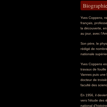
Biographi
Yves Coppens, né
français, profess
la découverte, en
au jour, avec l'A
Son père, le phys
rédigé de nombreu
nationale supérie
Yves Coppens est 
travaux de fouill
Vannes puis une l
docteur de troisi
faculté des scien
En 1956, il devien
vers l'étude des 
national d'histoi