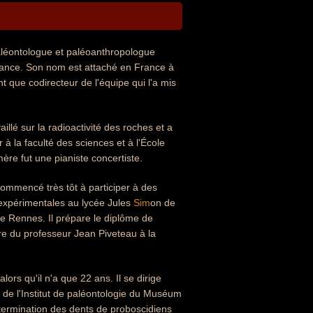
aléontologue et paléoanthropologue
France. Son nom est attaché en France à
 que codirecteur de l'équipe qui l'a mis
llé sur la radioactivité des roches et a
à la faculté des sciences et à l'École
re fut une pianiste concertiste.
commencé très tôt à participer à des
s expérimentales au lycée Jules
Sim
on de
de Rennes. Il prépare le diplôme de
re du professeur Jean Piveteau à la
ors qu'il n'a que 22 ans. Il se dirige
e de l'Institut de paléontologie du Muséum
détermination des dents de proboscidiens