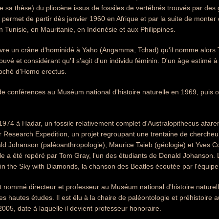
te sa thèse) du pliocène issus de fossiles de vertébrés trouvés par des
 permet de partir dès janvier 1960 en Afrique et par la suite de monter
en Tunisie, en Mauritanie, en Indonésie et aux Philippines.
uvre un crâne d'hominidé à Yaho (Angamma, Tchad) qu'il nomme alor
rouvé et considérant qu'il s'agit d'un individu féminin. D'un âge estimé à
roché d'Homo erectus.
 de conférences au Muséum national d'histoire naturelle en 1969, puis 
74 à Hadar, un fossile relativement complet d'Australopithecus afaren
far Research Expedition, un projet regroupant une trentaine de chercheu
ald Johanson (paléoanthropologie), Maurice Taieb (géologie) et Yves C
le a été repéré par Tom Gray, l'un des étudiants de Donald Johanson. 
in the Sky with Diamonds, la chanson des Beatles écoutée par l'équipe
nommé directeur et professeur au Muséum national d'histoire naturelle
es hautes études. Il est élu à la chaire de paléontologie et préhistoire
005, date à laquelle il devient professeur honoraire.