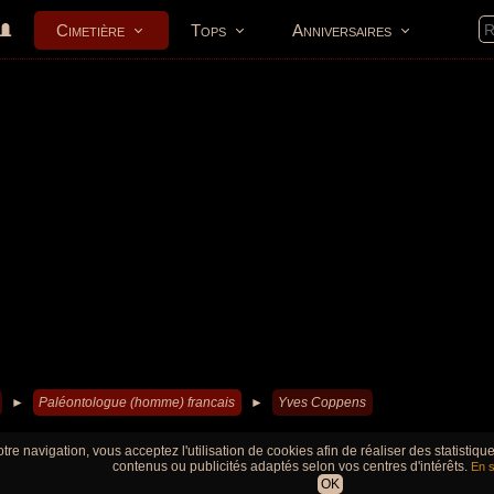
Cimetière
Tops
Anniversaires
►
Paléontologue (homme) francais
►
Yves Coppens
tre navigation, vous acceptez l'utilisation de cookies afin de réaliser des statistiq
contenus ou publicités adaptés selon vos centres d'intérêts.
En s
OK