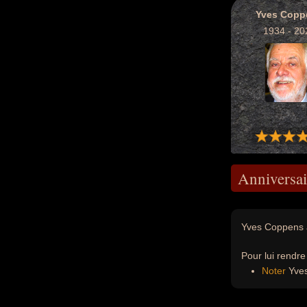
Yves Copp
1934 - 20
Anniversai
Yves Coppens a
Pour lui rendr
Noter
Yves