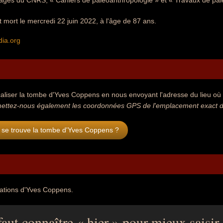
rages du CNRS, « Cahiers de paléoanthropologie » et « Travaux de palé
mort le mercredi 22 juin 2022, à l'âge de 87 ans.
dia.org
aliser la tombe d'Yves Coppens en nous envoyant l'adresse du lieu où s
ettez-nous également les coordonnées GPS de l'emplacement exact d
 se trouve la tombe d'Yves Coppens ?
tations d'Yves Coppens.
 faut connaître « hier » pour mieux saisir