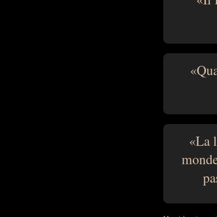
Qua
La l
monde 
pa