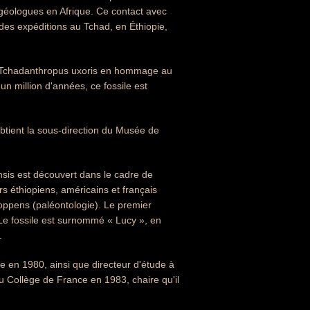
 géologues en Afrique. Ce contact avec
 des expéditions au Tchad, en Éthiopie,
s Tchadanthropus uxoris en hommage au
 un million d'années, ce fossile est
obtient la sous-direction du Musée de
sis est découvert dans le cadre de
rs éthiopiens, américains et français
oppens (paléontologie). Le premier
Le fossile est surnommé « Lucy », en
.
 en 1980, ainsi que directeur d'étude à
 au Collège de France en 1983, chaire qu'il