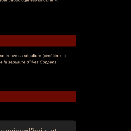
oanthropologie est-africaine ».
e trouve sa sépulture (cimétière...).
e la sépulture d'Yves Coppens
.
 « aujourd'hui » et