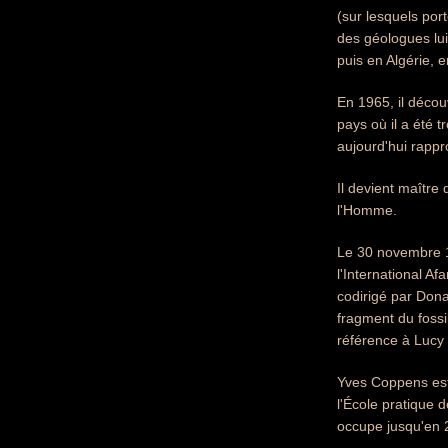
(sur lesquels por
des géologues lui
puis en Algérie, 
En 1965, il déco
pays où il a été t
aujourd'hui rapp
Il devient maître
l'Homme.
Le 30 novembre 19
l'International A
codirigé par Don
fragment du fossi
référence à Lucy 
Yves Coppens est 
l'École pratique d
occupe jusqu'en 2