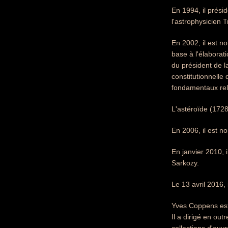
En 1994, il prési
l'astrophysicien 
En 2002, il est n
base à l'élaborat
du président de l
constitutionnelle 
fondamentaux rela
L'astéroïde (172
En 2006, il est n
En janvier 2010, 
Sarkozy.
Le 13 avril 2016,
Yves Coppens est
Il a dirigé en ou