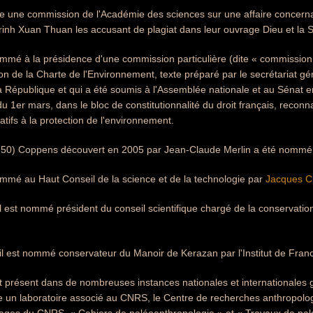
de une commission de l'Académie des sciences sur une affaire concernan
Trinh Xuan Thuan les accusant de plagiat dans leur ouvrage Dieu et la 
ommé à la présidence d'une commission particulière (dite « commission
ion de la Charte de l'Environnement, texte préparé par le secrétariat g
a République et qui a été soumis à l'Assemblée nationale et au Sénat en
du 1er mars, dans le bloc de constitutionnalité du droit français, reconna
tifs à la protection de l'environnement.
850) Coppens découvert en 2005 par Jean-Claude Merlin a été nommé
ommé au Haut Conseil de la science et de la technologie par
Jacques C
il est nommé président du conseil scientifique chargé de la conservatio
 il est nommé conservateur du Manoir de Kerazan par l'Institut de Fran
 présent dans de nombreuses instances nationales et internationales g
tre un laboratoire associé au CNRS, le Centre de recherches anthropo