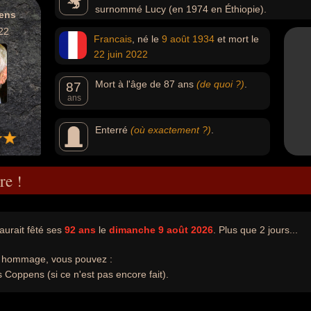
surnommé Lucy (en 1974 en Éthiopie).
ens
22
Francais
, né le
9 août
1934
et mort le
22 juin
2022
Mort à l'âge de 87 ans
(de quoi ?)
.
87
ans
Enterré
(où exactement ?)
.
re !
urait fêté ses
92 ans
le
dimanche 9 août 2026
. Plus que 2 jours...
e hommage, vous pouvez :
 Coppens (si ce n'est pas encore fait).