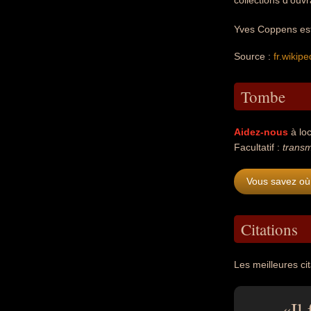
collections d'ouv
Yves Coppens est 
Source :
fr.wikipe
Tombe
Aidez-nous
à loc
Facultatif :
transm
Vous savez où
Citations
Les meilleures ci
Il