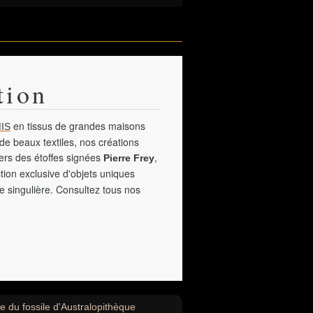
tion
en tissus de grandes maisons
IS
de beaux textiles, nos créations
vers des étoffes signées
,
Pierre Frey
tion exclusive d'objets uniques
e singulière. Consultez tous nos
 du fossile d'Australopithèque