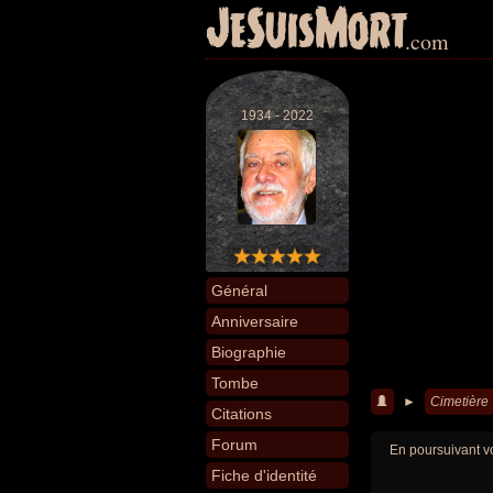
JeSuisMort
.com
1934 - 2022
Général
Anniversaire
Biographie
Tombe
►
Cimetière
Citations
Forum
En poursuivant vo
Fiche d'identité