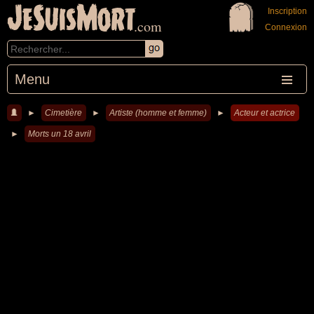
JeSuisMort
Inscription
.com
Connexion
Menu
►
Cimetière
►
Artiste (homme et femme)
►
Acteur et actrice
►
Morts un 18 avril