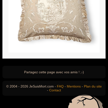
Partagez cette page avec vos amis ! ;-)
© 2004 - 2026 JeSuisMort.com -
FAQ
-
Mentions
-
Plan du site
-
Contact