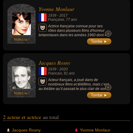
morts, ils peuvent avoir été francais par exemple.
Yvonne Monlaur
1939
-
2017
Française
, 77 ans
Actrice française connue pour ses
rôles dans plusieurs films d'horreur
+
+
britanniques dans les années 1960 dont «
Notez-la !
Les Maîtresses de Dracula » (1960).
Tombe ►
Jacques Rosny
1939
-
2020
Francais
, 81 ans
Acteur français, a joué dans de
nombreux films et téléfilms, mais c’est
+
+
au théâtre qu’il passait le plus clair de son
Notez-le !
temps, comme comédien et comme metteur
Tombe ►
en scène, du théâtre de la Madeleine à la
Comédie Française, il côtoie les plus grands
acteurs et adapte les plus grandes pièces.
2 acteur et actrice
au total
Jacques Rosny
Yvonne Monlaur