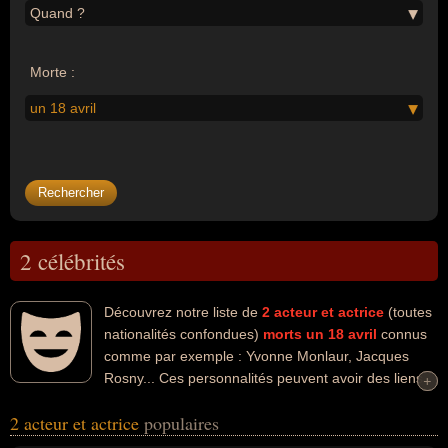
Quand ?
Morte :
un 18 avril
2 célébrités
Découvrez notre liste de
2
acteur et actrice
(toutes
nationalités confondues)
morts un 18 avril
connus
comme par exemple : Yvonne Monlaur, Jacques
Rosny... Ces personnalités peuvent avoir des liens
+
+
variés dans les domaines de l'art, du cinéma, de la danse ou du
2 acteur et actrice
populaires
théâtre. Ces célébrités peuvent également avoir été artiste ou
danseur. En ce qui concerne leurs nationalités au moment de leurs