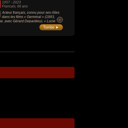
1957
-
2023
Francais
, 66 ans
Acteur français, connu pour ses rôles
dans les films « Germinal » (1993,
+
+
e, avec Gérard Depardieu), « Lucie
ac » (1997, drame, avec Daniel Auteuil)
Tombe ►
 L'As des as » (1982, comédie, avec
-Paul Belmondo).