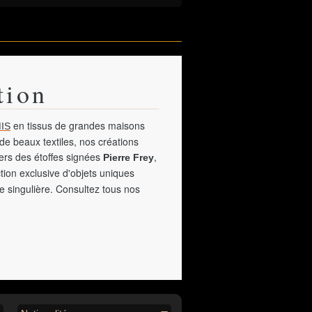
tion
en tissus de grandes maisons
IS
de beaux textiles, nos créations
vers des étoffes signées
,
Pierre Frey
tion exclusive d'objets uniques
e singulière. Consultez tous nos