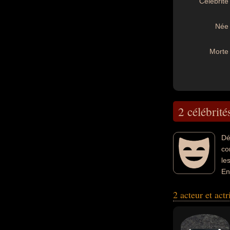
Célébrité 
Née 
Morte 
2 célébrité
Dé
co
le
En
2 acteur et act