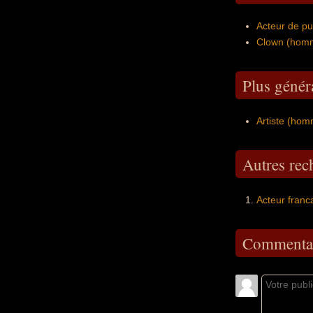
Acteur de pub
Clown (hom
Plus généra
Artiste (ho
Autres re
Acteur franc
Commentai