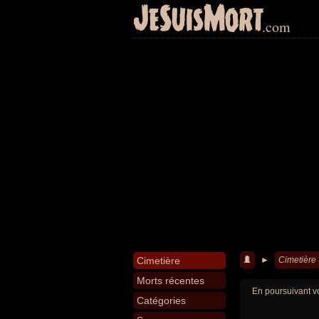
JeSuisMort
.com
Cimetière
►
Cimetière
Morts récentes
En poursuivant vo
Catégories