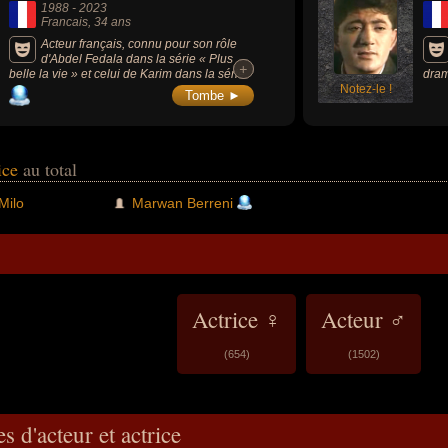
1988
-
2023
Francais
, 34 ans
Acteur français, connu pour son rôle
d'Abdel Fedala dans la série « Plus
+
+
belle la vie » et celui de Karim dans la série
dram
« Tranches de vie » sur Disney Channel.
Notez-le !
Aubr
Tombe ►
ou «
Jean
rice
au total
Milo
Marwan Berreni
Actrice ♀
Acteur ♂
(654)
(1502)
s d'acteur et actrice