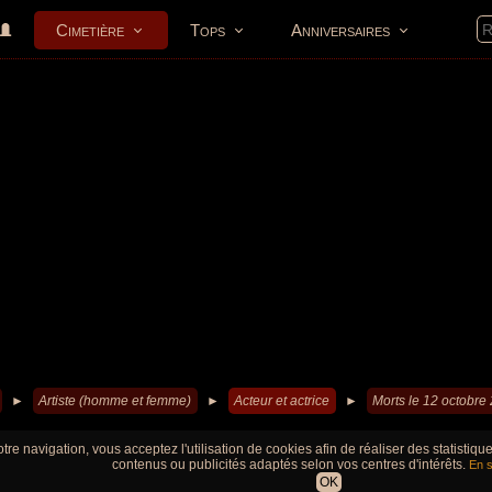
Cimetière
Tops
Anniversaires
►
Artiste (homme et femme)
►
Acteur et actrice
►
Morts le 12 octobre
tre navigation, vous acceptez l'utilisation de cookies afin de réaliser des statistiq
contenus ou publicités adaptés selon vos centres d'intérêts.
En s
OK