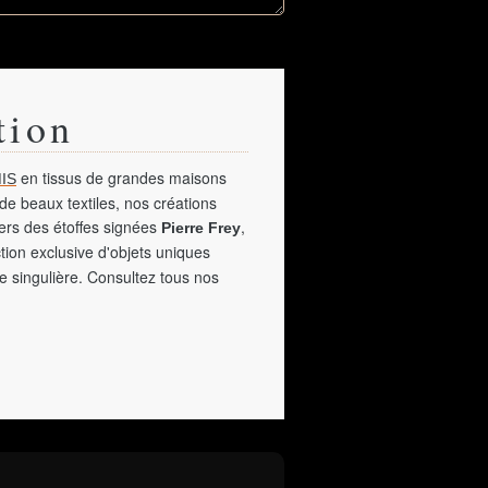
tion
en tissus de grandes maisons
IS
de beaux textiles, nos créations
vers des étoffes signées
,
Pierre Frey
tion exclusive d'objets uniques
e singulière. Consultez tous nos