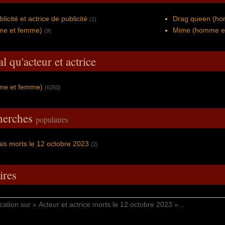
licité et actrice de publicité
Drag queen (h
(1)
me et femme)
Mime (homme e
(9)
l qu'acteur et actrice
mme et femme)
(6250)
cherches
populaires
ais morts le 12 octobre 2023
(2)
res