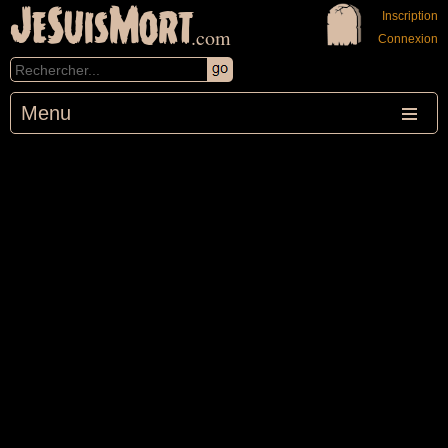
JeSuisMort
Inscription
.com
Connexion
Menu