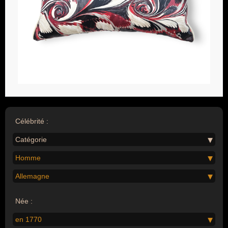
Célébrité :
Catégorie
Homme
Allemagne
Née :
en 1770