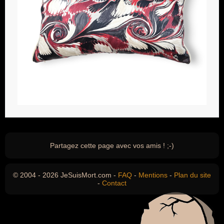
Partagez cette page avec vos amis ! ;-)
© 2004 - 2026 JeSuisMort.com -
FAQ
-
Mentions
-
Plan du site
-
Contact