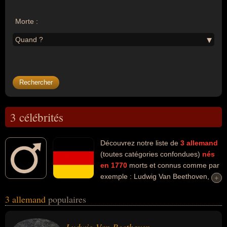
Morte :
Quand ?
3 célébrités
Découvrez notre liste de
3
allemand
(toutes catégories confondues)
nés
en 1770
morts et connus comme par
exemple : Ludwig Van Beethoven,
+
+
Georg Wilhelm Friedrich Hegel, Friedrich Hölderlin... Ces
3 allemand
populaires
personnalités (de sexe masculin) peuvent avoir des liens variés
dans les domaines de l'art, de la musique, de la philosophie ou de
la littérature. Ces célébrités peuvent également avoir été artiste,