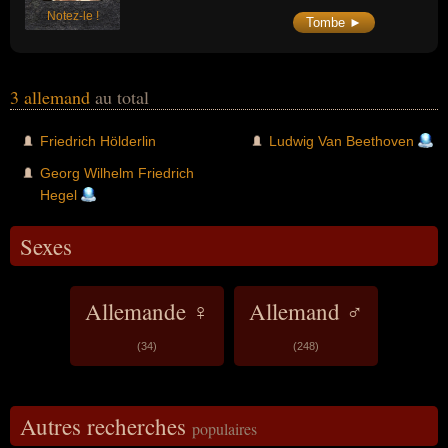
Notez-le !
Tombe ►
3 allemand
au total
Friedrich Hölderlin
Ludwig Van Beethoven
Georg Wilhelm Friedrich
Hegel
Sexes
Allemande ♀
Allemand ♂
(34)
(248)
Autres recherches
populaires