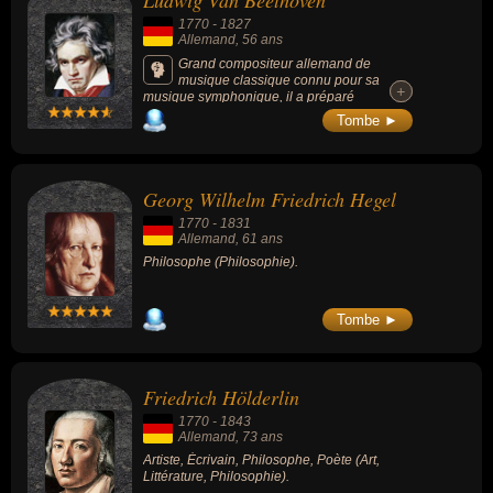
Ludwig Van Beethoven
compositeur, philosophe, écrivain ou poète.
1770
-
1827
Allemand
, 56 ans
Grand compositeur allemand de
musique classique connu pour sa
+
+
musique symphonique, il a préparé
l’évolution vers le romantisme en musique et
Tombe ►
influencé la musique occidentale pendant
une grande partie du XIXe siècle : « Molto
Vivace », « Ode à la joie », « Hymne à La
Joie », « Sonate au Clair de lune », « La
Georg Wilhelm Friedrich Hegel
lettre à Élise », etc.
1770
-
1831
Allemand
, 61 ans
Philosophe (Philosophie).
Tombe ►
Friedrich Hölderlin
1770
-
1843
Allemand
, 73 ans
Artiste, Écrivain, Philosophe, Poète (Art,
Littérature, Philosophie).