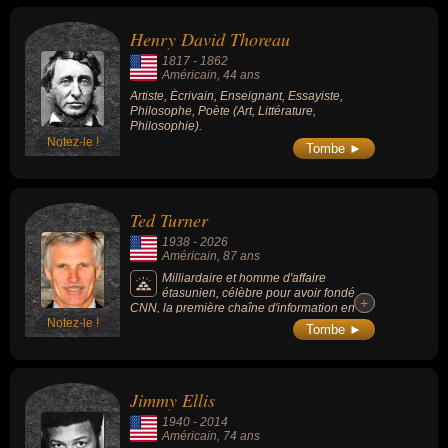
télévision, de la boxe, du sport, du sport de combat ou du cinéma.
Ces célébrités peuvent également avoir été artiste, écrivain,
Henry David Thoreau
enseignant, essayiste, philosophe, poète, homme d'affaire, homme
1817
-
1862
riche, milliardaire, boxeur, sportif ou acteur.
Américain
, 44 ans
Artiste, Écrivain, Enseignant, Essayiste,
Philosophe, Poète (Art, Littérature,
Philosophie).
Notez-le !
Tombe ►
Ted Turner
1938
-
2026
Américain
, 87 ans
Milliardaire et homme d'affaire
étasunien, célèbre pour avoir fondé
+
+
CNN, la première chaîne d'information en
Notez-le !
continu, révolutionnant ainsi la manière dont
Tombe ►
le monde consomme l'actualité. Pionnier de
la télévision par câble, il a bâti un empire
médiatique incluant des chaînes
emblématiques comme TBS, TNT et Cartoon
Jimmy Ellis
Network.
1940
-
2014
Américain
, 74 ans