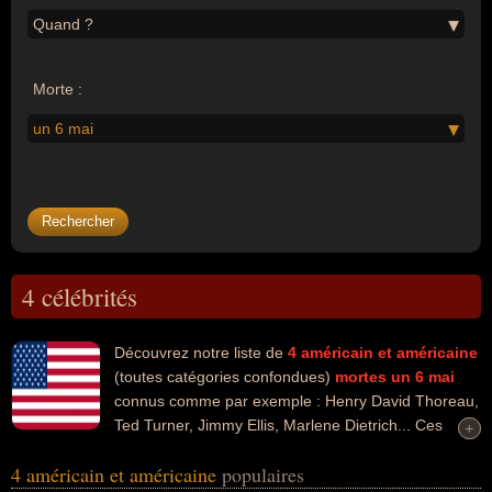
Quand ?
Morte :
un 6 mai
4 célébrités
Découvrez notre liste de
4
américain et américaine
(toutes catégories confondues)
mortes un 6 mai
connus comme par exemple : Henry David Thoreau,
Ted Turner, Jimmy Ellis, Marlene Dietrich... Ces
+
+
personnalités peuvent avoir des liens variés dans les domaines de
4 américain et américaine
populaires
l'art, de la littérature, de la philosophie, du business, de la