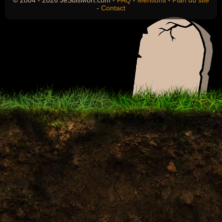
© 2004 - 2026 JeSuisMort.com -
FAQ
-
Mentions
-
Plan du site
-
Contact