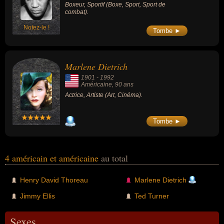
Boxeur, Sportif (Boxe, Sport, Sport de
combat).
Notez-le !
Tombe ►
Marlene Dietrich
1901
-
1992
Américaine
, 90 ans
Actrice, Artiste (Art, Cinéma).
Tombe ►
4 américain et américaine
au total
Henry David Thoreau
Marlene Dietrich
Jimmy Ellis
Ted Turner
Sexes