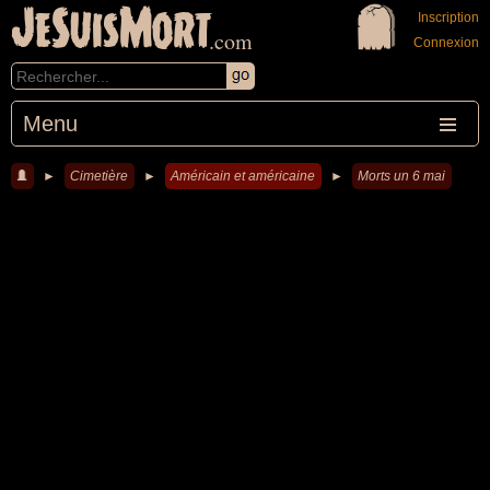
JeSuisMort
Inscription
.com
Connexion
Menu
►
Cimetière
►
Américain et américaine
►
Morts un 6 mai