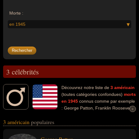
Morte :
en 1945
3 célébrités
Découvrez notre liste de
3
américain
(toutes catégories confondues)
morts
en 1945
connus comme par exemple
: George Patton, Franklin Roosevelt,
+
+
Edgar Cayce... Ces personnalités (de sexe masculin) peuvent avoir
3 américain
populaires
des liens variés dans les domaines de la guerre, de l'histoire, de la
politique ou de la religion. Ces célébrités peuvent également avoir
été général, militaire, homme d'état, président ou médium.