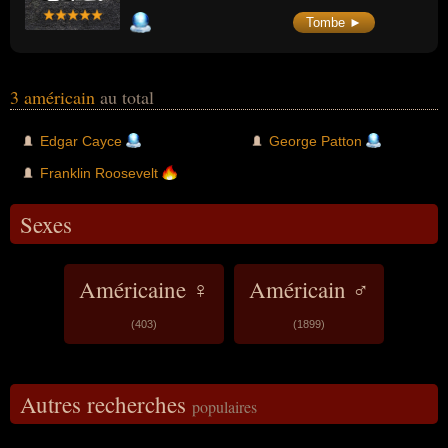
combat dans le domaine de la guerre
mécanisée. Si les opinions des
Tombe ►
commandants alliés à son sujet étaient
souvent mitigées, il était tenu en haute
estime par ses adversaires allemands. Le
film « Patton » de 1970 a remporté sept
oscars et a contribué à faire de lui un héros
3 américain
au total
populaire américain.
Edgar Cayce
George Patton
Franklin Roosevelt
Sexes
Américaine ♀
Américain ♂
(403)
(1899)
Autres recherches
populaires