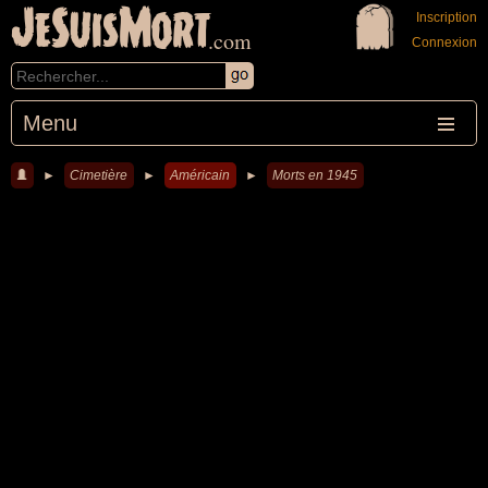
JeSuisMort
Inscription
.com
Connexion
Menu
►
Cimetière
►
Américain
►
Morts en 1945