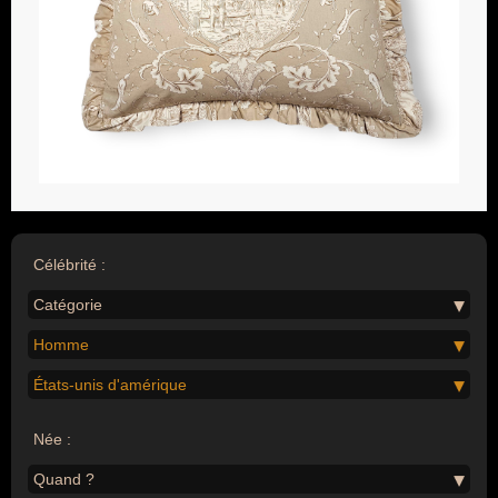
Célébrité :
Catégorie
Homme
États-unis d'amérique
Née :
Quand ?