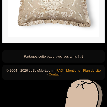
Partagez cette page avec vos amis ! ;-)
© 2004 - 2026 JeSuisMort.com -
FAQ
-
Mentions
-
Plan du site
-
Contact