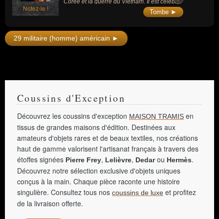
Corée et la guerre du Vietnam. Il est célèbre
Notez-le !
par ailleurs pour ses reportages sur Pablo
Tombe ►
Picasso, Martin Gray et Henri Cartier-
Bresson.
29 militaire (homme) américain ►
Coussins d'Exception
Découvrez les coussins d'exception
en
MAISON TRAMIS
tissus de grandes maisons d'édition. Destinées aux
amateurs d'objets rares et de beaux textiles, nos créations
haut de gamme valorisent l'artisanat français à travers des
étoffes signées
,
,
ou
.
Pierre Frey
Lelièvre
Dedar
Hermès
Découvrez notre sélection exclusive d'objets uniques
conçus à la main. Chaque pièce raconte une histoire
singulière. Consultez tous nos
et profitez
coussins de luxe
de la livraison offerte.