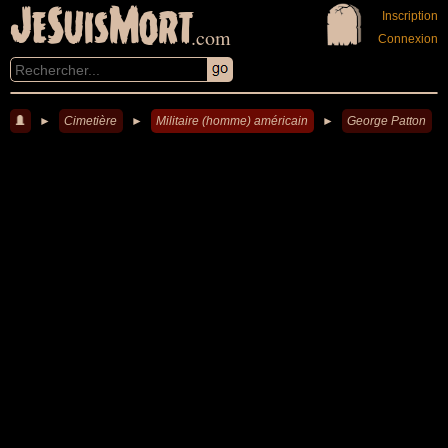
JeSuisMort
Inscription
.com
Connexion
►
Cimetière
►
Militaire (homme) américain
►
George Patton