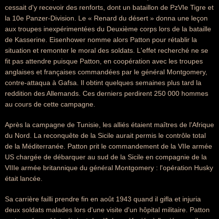
cessait d'y recevoir des renforts, dont un bataillon de PzVIe Tigre et
la 10e Panzer-Division. Le « Renard du désert » donna une leçon
aux troupes inexpérimentées du Deuxième corps lors de la bataille
de Kasserine. Eisenhower nomme alors Patton pour rétablir la
situation et remonter le moral des soldats. L'effet recherché ne se
fit pas attendre puisque Patton, en coopération avec les troupes
anglaises et françaises commandées par le général Montgomery,
contre-attaqua à Gafsa. Il obtint quelques semaines plus tard la
reddition des Allemands. Ces derniers perdirent 250 000 hommes
au cours de cette campagne.
Après la campagne de Tunisie, les alliés étaient maîtres de l'Afrique
du Nord. La reconquête de la Sicile aurait permis le contrôle total
de la Méditerranée. Patton prit le commandement de la VIIe armée
US chargée de débarquer au sud de la Sicile en compagnie de la
VIIIe armée britannique du général Montgomery : l'opération Husky
était lancée.
Sa carrière failli prendre fin en août 1943 quand il gifla et injuria
deux soldats malades lors d'une visite d'un hôpital militaire. Patton