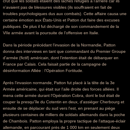
crut que les soldats étaient des lâches réfugiés à l'arriére car ils
n'avaient pas de blessures visibles (ils souffraient en fait de
troubles psychologiques dus aux combats). Cette affaire causa une
certaine émotion aux États-Unis et Patton dut faire des excuses
publiques. De plus il fut déchargé de son commandement de la
VIIe armée avant la poursuite de l'offensive en Italie.
Dans la période précédant l'invasion de la Normandie, Patton
donna des interviews en tant que commandant du Premier Groupe
d'armée (fictif) américain, dont l'intention était de débarquer en
France par Calais. Cela faisait partie de la campagne de
désinformation Alliée : l'Opération Fortitude.
Après l'invasion normande, Patton fut placé à la tête de la 3e
Armée américaine, qui était sur l'aile droite des forces alliées. Il
mena cette armée durant l'Opération Cobra, dont le but était de
couper la presqu'île du Cotentin en deux, d'assiéger Cherbourg et
ensuite de se déplacer du sud vers l'est, en prenant au piège
plusieurs centaines de milliers de soldats allemands dans la poche
de Chambois. Patton employa la propre tactique de l'attaque-éclair
allemande, en parcourant près de 1 000 km en seulement deux