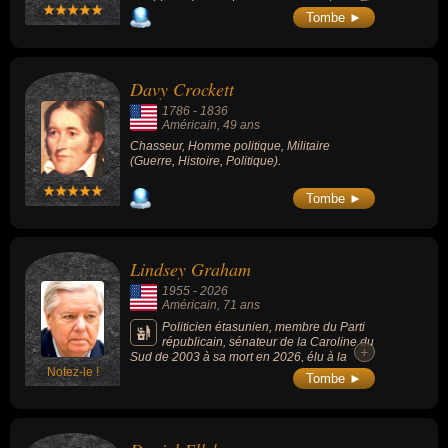
Ancien militaire, il reçut quasiment toutes les
Tombe ►
décorations militaires existantes dans
l'Armée de terre des États-Unis en plus de
distinctions françaises et belges.
Davy Crockett
1786
-
1836
Américain
, 49 ans
Chasseur, Homme politique, Militaire
(Guerre, Histoire, Politique).
Tombe ►
Lindsey Graham
1955
-
2026
Américain
, 71 ans
Politicien étasunien, membre du Parti
républicain, sénateur de la Caroline du
+
Sud de 2003 à sa mort en 2026, élu à la
Notez-le !
Chambre des représentants de 1995 à 2003,
Tombe ►
célèbre pour avoir siégé au Congrès
pendant plus de 30 ans, s'est fait connaître
comme un "faucon" interventionniste,
prônant un soutien militaire et diplomatique
indéfectible à des alliés clés comme Israël et