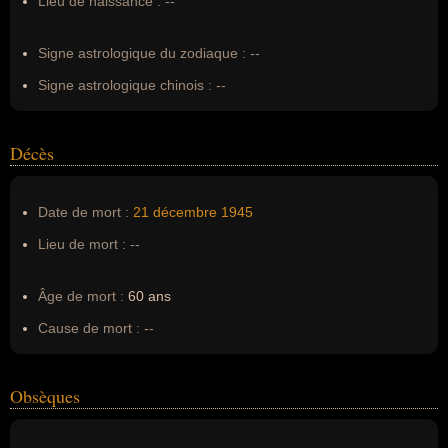
Lieu de naissance :
--
Erreurs d'écriture :
George Smith Patton, général patton,
GORGE PATTON
Signe astrologique du zodiaque :
--
Signe astrologique chinois :
--
Décès
Date de mort :
21 décembre
1945
Lieu de mort :
--
Âge de mort :
60 ans
Cause de mort :
--
Obsèques