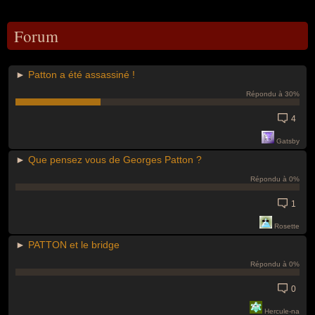
Forum
►
Patton a été assassiné !
Répondu à 30%
4
Gatsby
►
Que pensez vous de Georges Patton ?
Répondu à 0%
1
Rosette
►
PATTON et le bridge
Répondu à 0%
0
Hercule-na