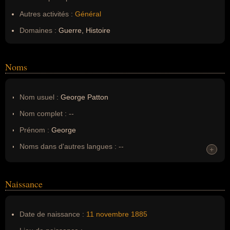
Autres activités :
Général
Domaines :
Guerre, Histoire
Noms
Nom usuel :
George Patton
Nom complet :
--
Prénom :
George
Noms dans d'autres langues :
--
+
Homonymes :
0
(aucun)
Naissance
Nom de famille :
Patton
Pseudonyme :
--
Date de naissance :
11 novembre
1885
Surnom :
--