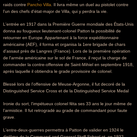
raids contre
Pancho Villa
. Il livra même un duel au pistolet contre
l'un des chefs d'état-major de Villa, qui y perdra la vie.
L'entrée en 1917 dans la Première Guerre mondiale des États-Unis
donna au fougueux lieutenant-colonel Patton la possibilité de
retourner en Europe. Appartenant à la force expéditionnaire
américaine (AEF), il forma et organisa la 1ere brigade de chars
d'assaut près de Langres (France). Lors de la première opération
de l'armée américaine sur le sol de France, il reçut la charge de
commander la contre-offensive de Saint-Mihiel en septembre 1918,
après laquelle il obtiendra le grade provisoire de colonel.
Blessé lors de l'offensive de Meuse-Argonne, il fut decoré de la
Distinguished Service Cross et de la Distinguished Service Medal
Ironie du sort, l'impétueux colonel fêta ses 33 ans le jour même de
l'armistice. Il fut retrogradé au grade de commandant pour faute
grave.
L'entre-deux-guerres permettra à Patton de valider en 1924 le
diplôme de la Command and General Staff School et, en 1932,