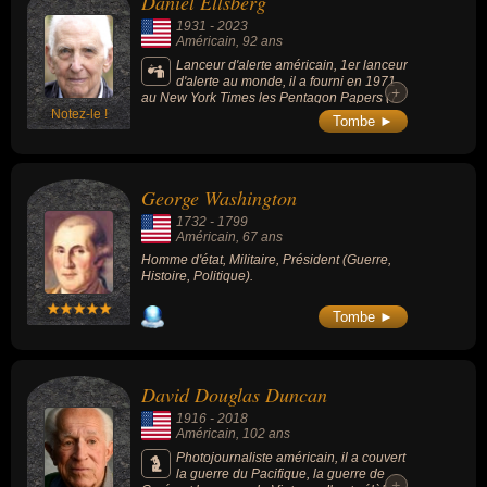
Daniel Ellsberg
l'Ukraine, a également marqué l'actualité par
1931
-
2023
son évolution politique spectaculaire,
Américain
, 92 ans
passant du statut de critique féroce de
Donald Trump en 2016 à celui de conseiller
Lanceur d'alerte américain, 1er lanceur
de confiance et de défenseur acharné de
d'alerte au monde, il a fourni en 1971
+
l'ancien président, a joué un rôle déterminant
au New York Times les Pentagon Papers (7
dans la confirmation très contestée du juge
Notez-le !
000 pages de documentation top-secrète
Tombe ►
conservateur Brett Kavanaugh à la Cour
appartenant au Pentagone et concernant le
suprême en 2018.
processus décisionnel du gouvernement
pendant la guerre du Viêt Nam). Il a reçu le
prix Nobel alternatif en 2006.
George Washington
1732
-
1799
Américain
, 67 ans
Homme d'état, Militaire, Président (Guerre,
Histoire, Politique).
Tombe ►
David Douglas Duncan
1916
-
2018
Américain
, 102 ans
Photojournaliste américain, il a couvert
la guerre du Pacifique, la guerre de
+