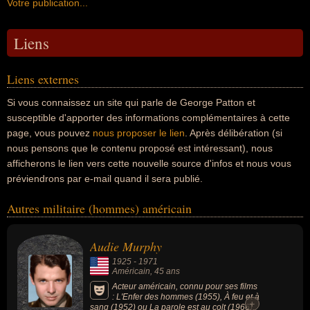
Votre publication...
Liens
Liens externes
Si vous connaissez un site qui parle de George Patton et
susceptible d'apporter des informations complémentaires à cette
page, vous pouvez
nous proposer le lien
. Après délibération (si
nous pensons que le contenu proposé est intéressant), nous
afficherons le lien vers cette nouvelle source d'infos et nous vous
préviendrons par e-mail quand il sera publié.
Autres militaire (hommes) américain
Audie Murphy
1925
-
1971
Américain
, 45 ans
Acteur américain, connu pour ses films
: L'Enfer des hommes (1955), À feu et à
+
sang (1952) ou La parole est au colt (1966).