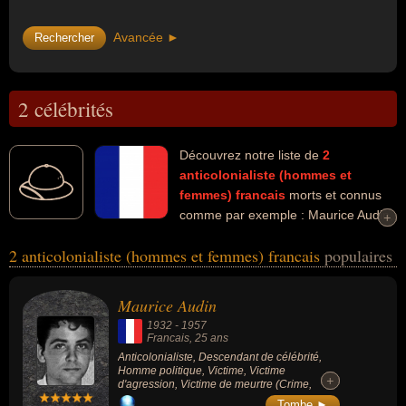
Avancée ►
2 célébrités
Découvrez notre liste de
2
anticolonialiste (hommes et
femmes)
francais
morts et connus
comme par exemple : Maurice Audin,
+
+
Jacques Vergès... Ces personnalités peuvent avoir des liens variés
2 anticolonialiste (hommes et femmes) francais
populaires
dans les domaines du crime, de la guerre, de l'histoire, de la
justice, de la politique, du crime de guerre, du parti communiste
français, de la politique de gauche ou du terrorisme. Ces célébrités
Maurice Audin
peuvent également avoir été descendant de célébrité, homme
1932
-
1957
politique, victime, victime d'agression, victime de meurtre, avocat,
Francais
, 25 ans
communiste, homme de loi ou résistant.
Anticolonialiste, Descendant de célébrité,
Homme politique, Victime, Victime
+
+
d'agression, Victime de meurtre (Crime,
Guerre, Histoire, Justice, Politique).
Tombe ►