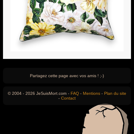
Partagez cette page avec vos amis ! ;-)
© 2004 - 2026 JeSuisMort.com -
FAQ
-
Mentions
-
Plan du site
-
Contact