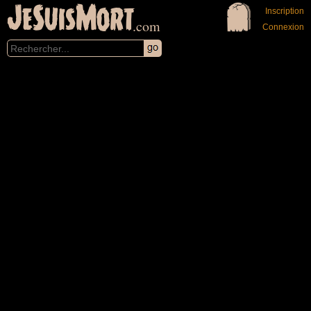
JeSuisMort
Inscription
.com
Connexion