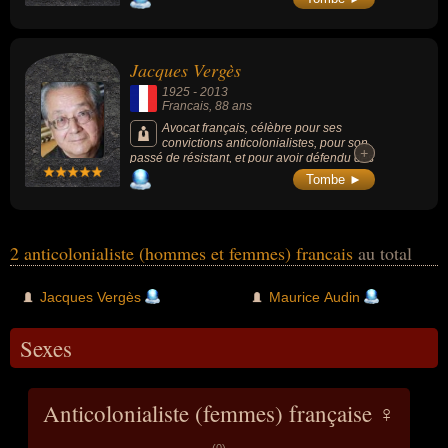
Jacques Vergès
1925
-
2013
Francais
, 88 ans
Avocat français, célèbre pour ses
convictions anticolonialistes, pour son
+
+
passé de résistant, et pour avoir défendu des
personnes ayant commis des crimes
Tombe ►
particulièrement graves, tel que l'auteur de
crimes contre l'humanité Klaus Barbie lors de
son procès à Lyon en 1987, ou le terroriste
international Carlos.
2 anticolonialiste (hommes et femmes) francais
au total
Jacques Vergès
Maurice Audin
Sexes
Anticolonialiste (femmes) française ♀