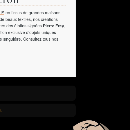
en tissus de grandes maisons
IS
de beaux textiles, nos créations
vers des étoffes signées
,
Pierre Frey
tion exclusive d'objets uniques
e singulière. Consultez tous nos
t