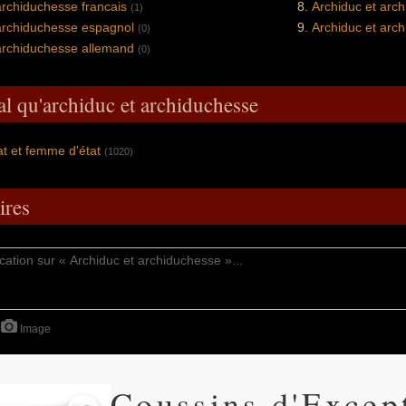
archiduchesse francais
Archiduc et arc
(1)
archiduchesse espagnol
Archiduc et arc
(0)
archiduchesse allemand
(0)
al qu'archiduc et archiduchesse
t et femme d'état
(1020)
res
Image
Coussins d'Excep