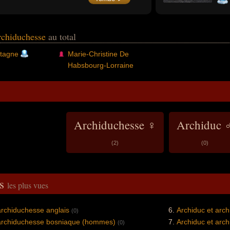
archiduchesse
au total
tagne
Marie-Christine De
Habsbourg-Lorraine
Archiduchesse ♀
Archiduc 
(2)
(0)
és
les plus vues
archiduchesse anglais
Archiduc et arc
(0)
 archiduchesse bosniaque (hommes)
Archiduc et arc
(0)