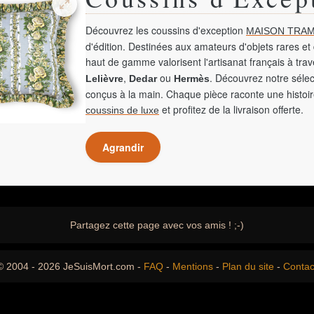
Découvrez les coussins d'exception
MAISON TRAM
d'édition. Destinées aux amateurs d'objets rares et 
haut de gamme valorisent l'artisanat français à tra
,
ou
. Découvrez notre sélec
Lelièvre
Dedar
Hermès
conçus à la main. Chaque pièce raconte une histoir
et profitez de la livraison offerte.
coussins de luxe
Agrandir
Partagez cette page avec vos amis ! ;-)
© 2004 - 2026 JeSuisMort.com -
FAQ
-
Mentions
-
Plan du site
-
Contac