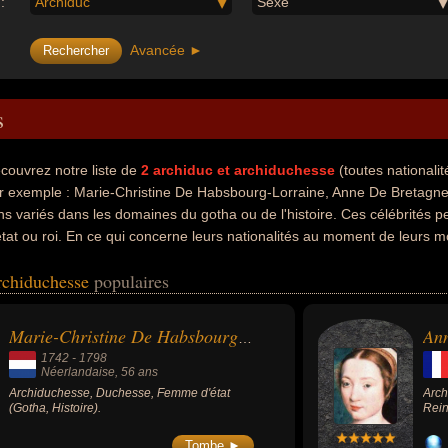
:
Archiduc
Sexe
Avancée ►
s
couvrez notre liste de
2
archiduc et archiduchesse
(toutes national
r exemple : Marie-Christine De Habsbourg-Lorraine, Anne De Bretagne.
ens variés dans les domaines du gotha ou de l'histoire. Ces célébrités
état ou roi. En ce qui concerne leurs nationalités au moment de leurs mo
ple.
archiduchesse
populaires
An
Marie-Christine De Habsbourg-Lorraine
1742
-
1798
Néerlandaise
, 56 ans
Archiduchesse, Duchesse, Femme d'état
Arch
(Gotha, Histoire).
Rein
Tombe ►