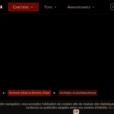
Cimetière
Tops
Anniversaires
►
Homme d'état et femme d'état
►
Archiduc et archiduchesse
tre navigation, vous acceptez l'utilisation de cookies afin de réaliser des statistiq
contenus ou publicités adaptés selon vos centres d'intérêts.
En s
OK