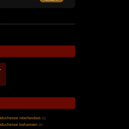
♂
hiduchesse néerlandais
(1)
hiduchesse bahamien
(0)