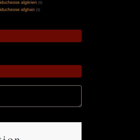
hiduchesse algérien
(0)
hiduchesse afghan
(0)
tion