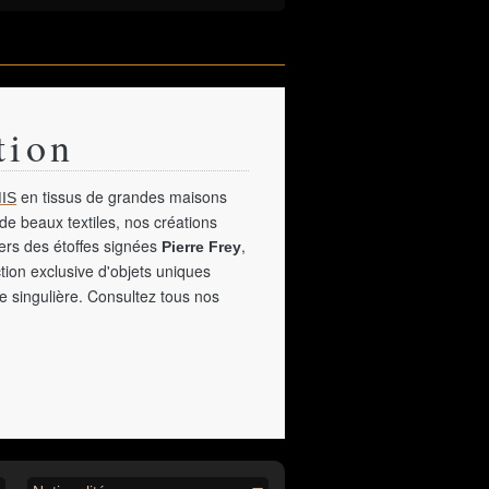
tion
en tissus de grandes maisons
IS
de beaux textiles, nos créations
vers des étoffes signées
,
Pierre Frey
tion exclusive d'objets uniques
e singulière. Consultez tous nos