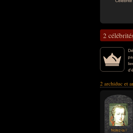
Célébrité 
2 célébrité
Dé
pa
li
d'
francais par exem
2 archiduc et 
Notez-la !