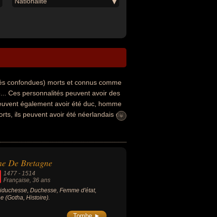
Nationalité
ités confondues) morts et connus comme
.. Ces personnalités peuvent avoir des
 peuvent également avoir été duc, homme
rts, ils peuvent avoir été néerlandais ou
+
ne De Bretagne
1477
-
1514
Française
, 36 ans
iduchesse, Duchesse, Femme d'état,
e (Gotha, Histoire).
Tombe ►