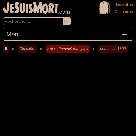
JeSuisMort
Inscription
.com
Connexion
Menu
►
Cimetière
►
Artiste (femme) française
►
Mortes en 1899