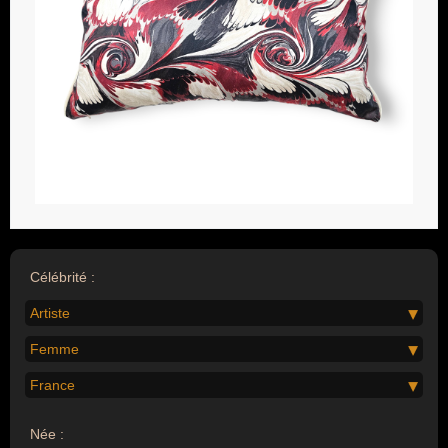
Célébrité :
Artiste
Femme
France
Née :