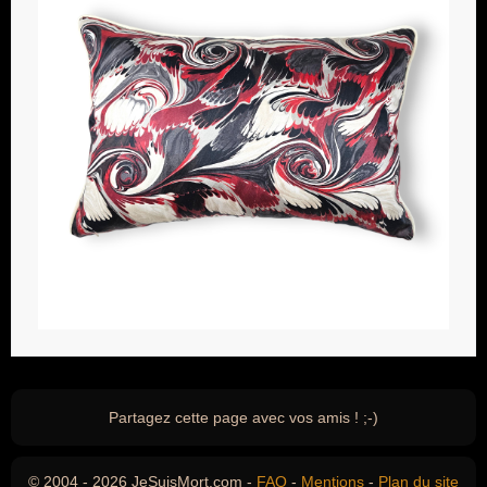
Partagez cette page avec vos amis ! ;-)
© 2004 - 2026 JeSuisMort.com -
FAQ
-
Mentions
-
Plan du site