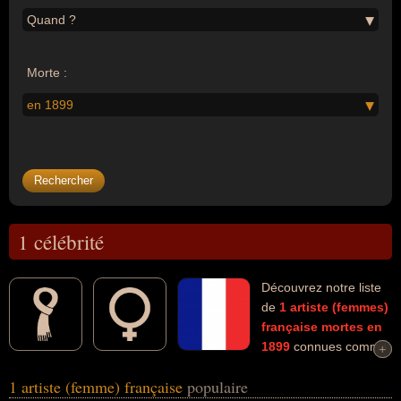
Quand ?
Morte :
en 1899
1 célébrité
Découvrez notre liste
de
1
artiste (femmes)
française
mortes en
1899
connues comme
+
+
par exemple : Diane De Beausacq... Ces personnalités (de sexe
1 artiste (femme) française
populaire
féminin) peuvent avoir des liens variés dans les domaines de l'art