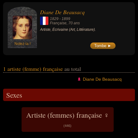
ou de la littérature. Ces célébrités peuvent également avoir été
écrivaine.
Diane De Beausacq
1829
-
1899
Française
, 70 ans
Artiste, Écrivaine (Art, Littérature).
Notez-la !
Tombe ►
1 artiste (femme) française
au total
Diane De Beausacq
Sexes
Artiste (femmes) française ♀
(446)