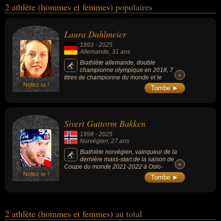
2 athlète (hommes et femmes)
populaires
l'alpinisme, du biathlon, du ski, du sport ou du sport de plein air.
Ces célébrités peuvent également avoir été alpiniste, biathlète ou
sportif. En ce qui concerne leurs nationalités au moment de leurs
Laura Dahlmeier
morts, ils peuvent avoir été allemand ou norvégien par exemple.
1993
-
2025
Allemande
, 31 ans
Biathlète allemande, double
championne olympique en 2018, 7
+
+
titres de championne du monde et le
Notez-la !
classement général de la Coupe du monde
Tombe ►
en 2016–17, marquant l’histoire du biathlon
féminin.
Sivert Guttorm Bakken
1998
-
2025
Norvégien
, 27 ans
Biathlète norvégien, vainqueur de la
dernière mass-start de la saison de
+
+
Coupe du monde 2021-2022 à Oslo-
Notez-le !
Holmenkollen, il décroche le globe de la
Tombe ►
spécialité lors de cette saison.
2 athlète (hommes et femmes)
au total