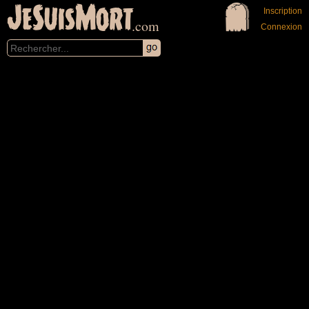
JeSuisMort
Inscription
.com
Connexion