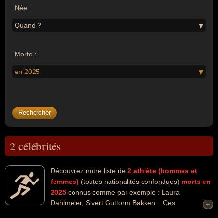
Née :
Quand ?
Morte :
en 2025
2 célébrités
Découvrez notre liste de
2
athlète (hommes et
femmes)
(toutes nationalités confondues)
morts en
2025
connus comme par exemple : Laura
Dahlmeier, Sivert Guttorm Bakken... Ces
+
+
personnalités peuvent avoir des liens variés dans les domaines de