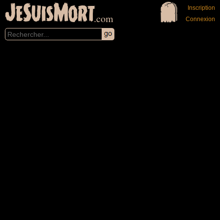
JeSuisMort
Inscription
.com
Connexion