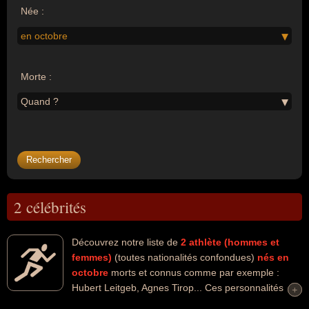
Née :
en octobre
Morte :
Quand ?
2 célébrités
Découvrez notre liste de
2
athlète (hommes et
femmes)
(toutes nationalités confondues)
nés en
octobre
morts et connus comme par exemple :
Hubert Leitgeb, Agnes Tirop... Ces personnalités
+
+
peuvent avoir des liens variés dans les domaines de l'athlétisme,