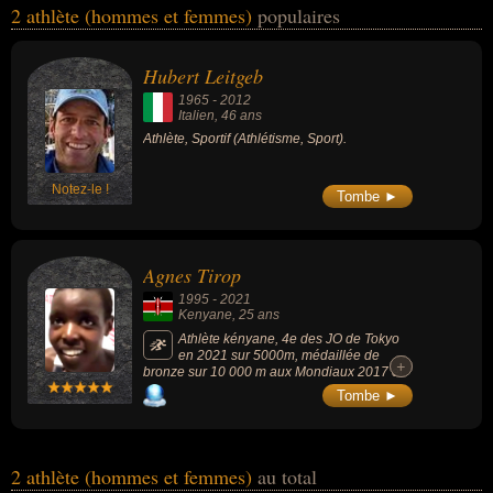
2 athlète (hommes et femmes)
populaires
du sport, de l'assassinat, de la course à pied, de l'homicide, de
l'homicide volontaire, de la justice ou du meurtre. Ces célébrités
peuvent également avoir été sportif, coureur à pied, victime, victime
Hubert Leitgeb
d'agression ou victime de meurtre. En ce qui concerne leurs
1965
-
2012
nationalités au moment de leurs morts, ils peuvent avoir été italien
Italien
, 46 ans
ou kenyan par exemple.
Athlète, Sportif (Athlétisme, Sport).
Notez-le !
Tombe ►
Agnes Tirop
1995
-
2021
Kenyane
, 25 ans
Athlète kényane, 4e des JO de Tokyo
en 2021 sur 5000m, médaillée de
+
+
bronze sur 10 000 m aux Mondiaux 2017 et
2019, championne du monde de cross
Tombe ►
country en 2015.
2 athlète (hommes et femmes)
au total