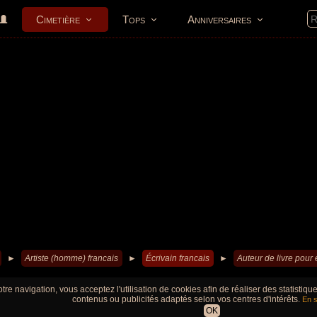
Cimetière
Tops
Anniversaires
►
Artiste (homme) francais
►
Écrivain francais
►
Auteur de livre pour 
tre navigation, vous acceptez l'utilisation de cookies afin de réaliser des statistiq
contenus ou publicités adaptés selon vos centres d'intérêts.
En s
OK