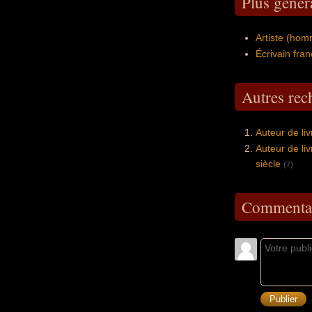
Plus généra
Artiste (hom
Écrivain fran
Autres re
Auteur de li
Auteur de li
siècle
(7)
Commentai