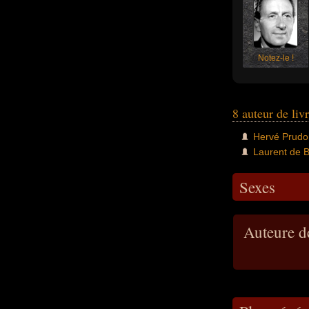
Notez-le !
8 auteur de liv
Hervé Prudo
Laurent de B
Sexes
Auteure de