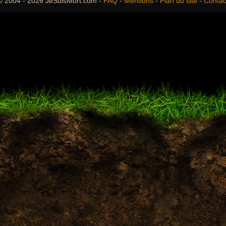
© 2004 - 2026 JeSuisMort.com -
FAQ
-
Mentions
-
Plan du site
-
Contac