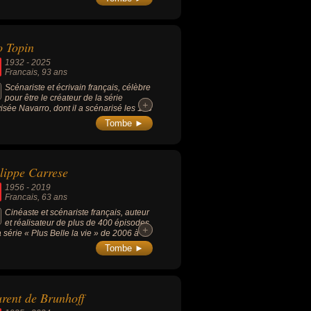
o Topin
1932
-
2025
Francais
, 93 ans
Scénariste et écrivain français, célèbre
pour être le créateur de la série
+
+
visée Navarro, dont il a scénarisé les 108
odes avec Roger Hanin dans le rôle-
Tombe ►
lippe Carrese
1956
-
2019
Francais
, 63 ans
Cinéaste et scénariste français, auteur
et réalisateur de plus de 400 épisodes
+
+
a série « Plus Belle la vie » de 2006 à
.
Tombe ►
rent de Brunhoff