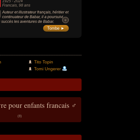
1925
-
2024
Francais
, 98 ans
Auteur et illustrateur français, héritier et
continuateur de Babar, il a poursuivi
+
+
 succès les aventures de Babar,
onnage adoré des enfants du monde
Tombe ►
er, créé en 1931 par ses parents.
n
Tito Topin
Tomi Ungerer
vre pour enfants francais ♂
(8)