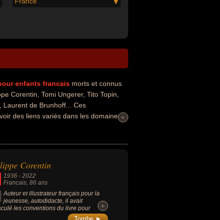
France
 pour enfants
francais
morts et connus
pe Corentin, Tomi Ungerer, Tito Topin,
, Laurent de Brunhoff... Ces
voir des liens variés dans les domaines
+
+
, de la télévision, du cinéma ou du
rateur, auteur de bande dessinée,
scénariste, scénariste de bandes
lippe Corentin
1936
-
2022
Francais
, 86 ans
Auteur et illustrateur français pour la
jeunesse, autodidacte, il avait
+
+
culé les conventions du livre pour
nts.
Tombe ►