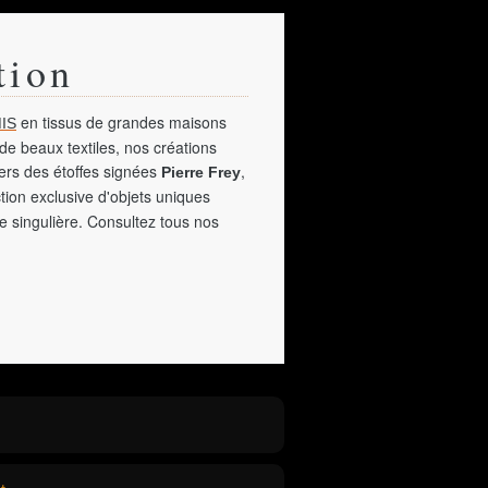
tion
en tissus de grandes maisons
IS
de beaux textiles, nos créations
vers des étoffes signées
,
Pierre Frey
tion exclusive d'objets uniques
e singulière. Consultez tous nos