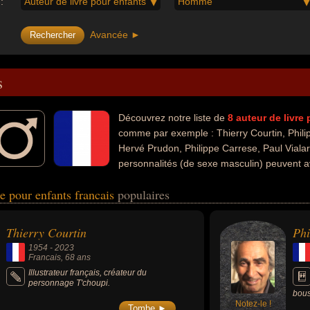
:
Auteur de livre pour enfants
Homme
Avancée ►
s
Découvrez notre liste de
8
auteur de livre
comme par exemple : Thierry Courtin, Philip
Hervé Prudon, Philippe Carrese, Paul Vialar
personnalités (de sexe masculin) peuvent a
n, de la littérature, de la bande dessinée, de la peinture, du journalisme
re pour enfants francais
populaires
brités peuvent également avoir été artiste, dessinateur, écrivain, illust
ntre, essayiste, journaliste, nouvelliste, romancier, romancier policier, 
teur, chroniqueur, cinéaste, documentariste, dramaturge ou poète.
Thierry Courtin
Phi
1954
-
2023
Francais
, 68 ans
Illustrateur français, créateur du
personnage T'choupi.
bous
Notez-le !
enfa
Tombe ►