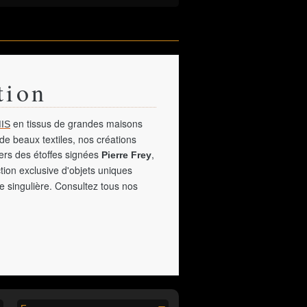
tion
en tissus de grandes maisons
IS
de beaux textiles, nos créations
vers des étoffes signées
,
Pierre Frey
tion exclusive d'objets uniques
e singulière. Consultez tous nos