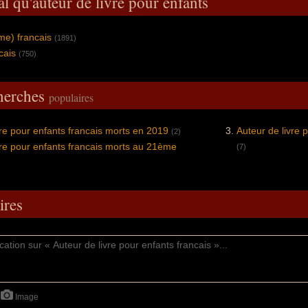
l qu'auteur de livre pour enfants
me) francais
(1891)
cais
(750)
cherches
populaires
vre pour enfants francais morts en 2019
Auteur de livre 
(2)
vre pour enfants francais morts au 21ème
(7)
res
Image