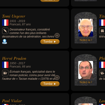
Tomi Ungerer
Tit
1931
-
2019
Francais
, 87 ans
Dessinateur français, considéré
comme l'un des plus brillants
+
+
dessinateurs de sa génération, ses livres
télé
pour enfants « Les Trois Brigands » et « Jean
Notez-le !
épis
Tombe ►
de la Lune » ont connu une grande
titre.
renommée, son affiche contre la ségrégation
raciale Black Power/White Power est
devenue célèbre.
Hervé Prudon
Phi
1950
-
2017
Francais
, 66 ans
Écrivain français, spécialisé dans le
roman policier, connu pour avoir été
+
+
l'auteur de « Tarzan malade » (1979) et une
de l
figure du «néo-polar».
Notez-le !
2019
Tombe ►
Paul Vialar
Lau