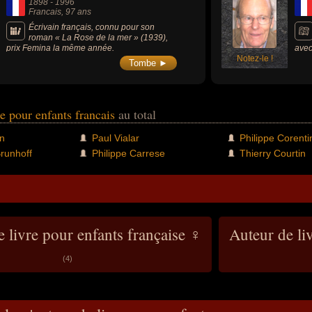
1898
-
1996
Francais
, 97 ans
Écrivain français, connu pour son
roman « La Rose de la mer » (1939),
prix Femina la même année.
avec
Notez-le !
pers
Tombe ►
enti
re pour enfants francais
au total
n
Paul Vialar
Philippe Corenti
runhoff
Philippe Carrese
Thierry Courtin
 livre pour enfants française ♀
Auteur de li
(4)