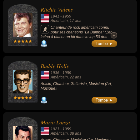
célébrités peuvent également avoir été artiste, chanteur de rock,
Ritchie Valens
guitariste, guitariste de rock ou musicien.
1941
-
1959
Américain
, 17 ans
Chanteur de rock américain connu
pour ses chansons "La Bamba" (1er
+
+
latino à placer un hit dans le top 50 des
ventes de disques aux États-Unis), « Come
Tombe ►
On Let's Go » (1958) et « Donna » (1958).
Buddy Holly
1936
-
1959
Américain
, 22 ans
Artiste, Chanteur, Guitariste, Musicien (Art,
Musique).
Tombe ►
Mario Lanza
1921
-
1959
Américain
, 38 ans