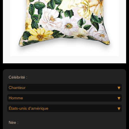
Célébrité :
Chanteur
Homme
États-unis d'amérique
Née :