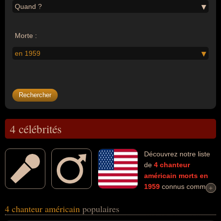
Quand ?
Morte :
en 1959
4 célébrités
Découvrez notre liste
de
4
chanteur
américain
morts en
1959
connus comme
+
+
par exemple : Ritchie Valens, Buddy Holly, Mario Lanza, Big
4 chanteur américain
populaires
Bopper... Ces personnalités (de sexe masculin) peuvent avoir des
liens variés dans les domaines de l'art ou de la musique. Ces