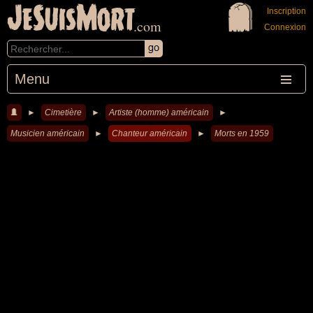
JeSuisMort
Inscription
.com
Connexion
Menu
►
Cimetière
►
Artiste (homme) américain
►
Musicien américain
►
Chanteur américain
►
Morts en 1959