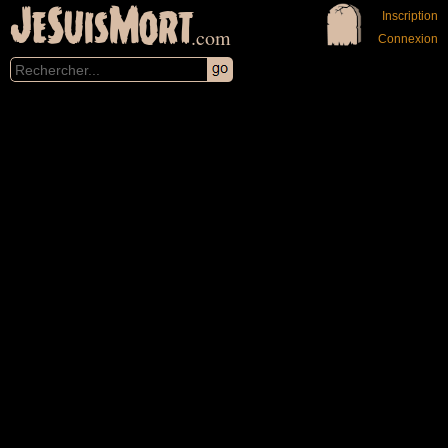
JeSuisMort
Inscription
.com
Connexion