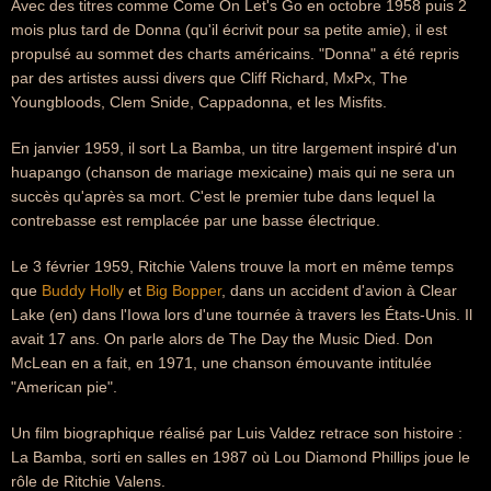
Avec des titres comme Come On Let's Go en octobre 1958 puis 2
mois plus tard de Donna (qu'il écrivit pour sa petite amie), il est
propulsé au sommet des charts américains. "Donna" a été repris
par des artistes aussi divers que Cliff Richard, MxPx, The
Youngbloods, Clem Snide, Cappadonna, et les Misfits.
En janvier 1959, il sort La Bamba, un titre largement inspiré d'un
huapango (chanson de mariage mexicaine) mais qui ne sera un
succès qu'après sa mort. C'est le premier tube dans lequel la
contrebasse est remplacée par une basse électrique.
Le 3 février 1959, Ritchie Valens trouve la mort en même temps
que
Buddy Holly
et
Big Bopper
, dans un accident d'avion à Clear
Lake (en) dans l'Iowa lors d'une tournée à travers les États-Unis. Il
avait 17 ans. On parle alors de The Day the Music Died. Don
McLean en a fait, en 1971, une chanson émouvante intitulée
"American pie".
Un film biographique réalisé par Luis Valdez retrace son histoire :
La Bamba, sorti en salles en 1987 où Lou Diamond Phillips joue le
rôle de Ritchie Valens.