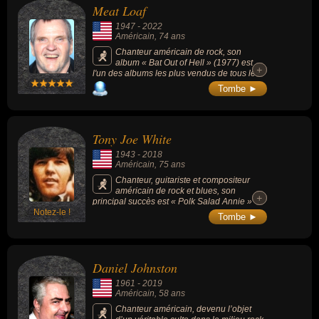
Meat Loaf
1947
-
2022
Américain
, 74 ans
Chanteur américain de rock, son
album « Bat Out of Hell » (1977) est
+
+
l'un des albums les plus vendus de tous les
temps avec 43 millions d'exemplaires et
Tombe ►
contient le titre « Paradise by the Dashboard
Light ». Figurant dans la distribution de la
comédie musicale de Broadway « The Rocky
Horror Show » en 1973, il fait une apparition
Tony Joe White
dans le film « The Rocky Horror Picture
Show » (1975) en tant qu'Eddie, mais aussi
1943
-
2018
dans le film « Fight Club » (1999, drame /
Américain
, 75 ans
thriller, avec Brad Pitt et Edward Norton).
Chanteur, guitariste et compositeur
américain de rock et blues, son
+
+
principal succès est « Polk Salad Annie »
Notez-le !
(1969). Il était l'archétype, avec son confrère
Tombe ►
guitariste de l’Oklahoma J.J. Cale (1938-
2013), de l’attitude et du style laid-back
(décontracté) dans le country-rock américain.
Daniel Johnston
1961
-
2019
Américain
, 58 ans
Chanteur américain, devenu l’objet