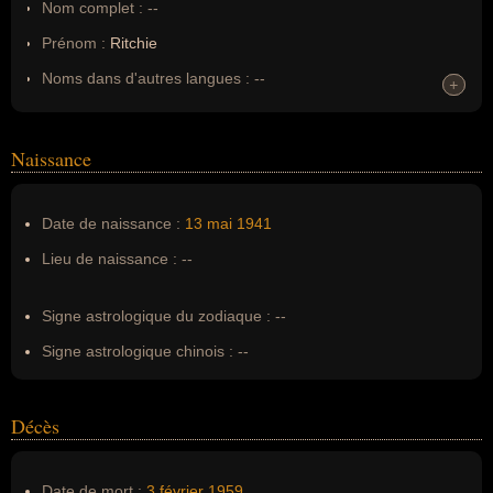
Nom complet :
--
Prénom :
Ritchie
Noms dans d'autres langues :
--
+
+
Homonymes :
0
(aucun)
Naissance
Nom de famille :
Valens
Pseudonyme :
--
Date de naissance :
13 mai
1941
Surnom :
--
Lieu de naissance :
--
Erreurs d'écriture :
ritchy valens, richie valens, Ricardo
Esteban Valenzuela Reyes
Signe astrologique du zodiaque :
--
Signe astrologique chinois :
--
Décès
Date de mort :
3 février
1959