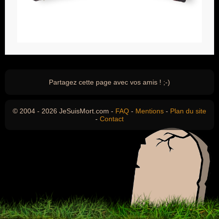
Partagez cette page avec vos amis ! ;-)
© 2004 - 2026 JeSuisMort.com -
FAQ
-
Mentions
-
Plan du site
-
Contact