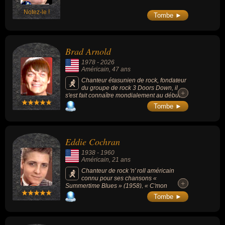
Notez-le !
Tombe ►
Brad Arnold
1978
-
2026
Américain
, 47 ans
Chanteur étasunien de rock, fondateur
du groupe de rock 3 Doors Down, il
+
+
s'est fait connaître mondialement au début
des années 2000 avec le tube planétaire
Tombe ►
"Kryptonite" (vendu plus de 30 millions
d'albums à travers le monde, devenant une
figure majeure du post-grunge).
Eddie Cochran
1938
-
1960
Américain
, 21 ans
Chanteur de rock 'n' roll américain
connu pour ses chansons «
+
+
Summertime Blues » (1958), « C'mon
Everybody » (1958) ou « Somethin' Else »
Tombe ►
(1959).