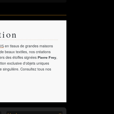
tion
en tissus de grandes maisons
IS
de beaux textiles, nos créations
vers des étoffes signées
,
Pierre Frey
tion exclusive d'objets uniques
e singulière. Consultez tous nos