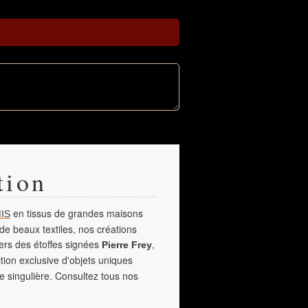
tion
en tissus de grandes maisons
IS
de beaux textiles, nos créations
vers des étoffes signées
,
Pierre Frey
tion exclusive d'objets uniques
e singulière. Consultez tous nos