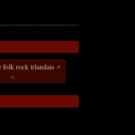
 folk rock irlandais ♂
(1)