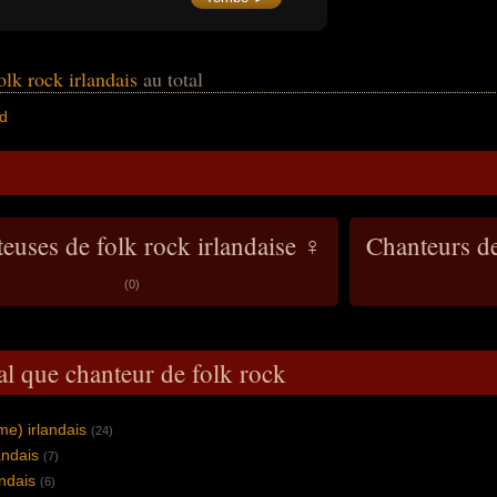
notoriété internationale en incarnant le rôle
principal du film indépendant "Once" (2007)
aux côtés de la musicienne Markéta Irglová,
a remporté l'Oscar de la meilleure chanson
originale en 2008 pour le titre "Falling
olk rock irlandais
au total
Slowly", coécrit pour la bande originale de ce
film, a formé le duo folk The Swell Season et
d
mené une carrière solo saluée par la
critique, marquée par plusieurs nominations
aux Grammy Awards.
euses de folk rock irlandaise ♀
Chanteurs de
(0)
al que chanteur de folk rock
me) irlandais
(24)
andais
(7)
andais
(6)