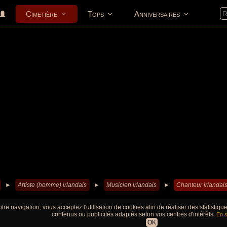
Cimetière
Tops
Anniversaires
►
Artiste (homme) irlandais
►
Musicien irlandais
►
Chanteur irlandai
tre navigation, vous acceptez l'utilisation de cookies afin de réaliser des statistiq
contenus ou publicités adaptés selon vos centres d'intérêts.
En s
OK