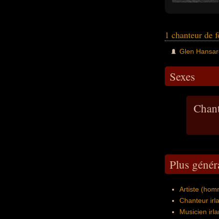
1 chanteur de f
Glen Hansar
Sexes
Chant
Plus génér
Artiste (hom
Chanteur irl
Musicien irl