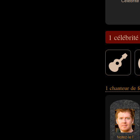
Célébrité 
1 célébrité
guitariste ou mus
1 chanteur de f
Notez-le !