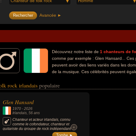
:
Chanteur de folk rock
Homme
Avancée ►
Découvrez notre liste de
1
chanteurs de fo
comme par exemple : Glen Hansard... Ces p
peuvent avoir des liens variés dans les doma
de la musique. Ces célébrités peuvent égale
icien.
olk rock irlandais
populaire
Glen Hansard
1970
-
2026
Irlandais
, 56 ans
Chanteur et acteur irlandais, connu
comme le cofondateur, chanteur et
+
+
guitariste du groupe de rock indépendant
irlandais The Frames, a accédé à une
Tombe ►