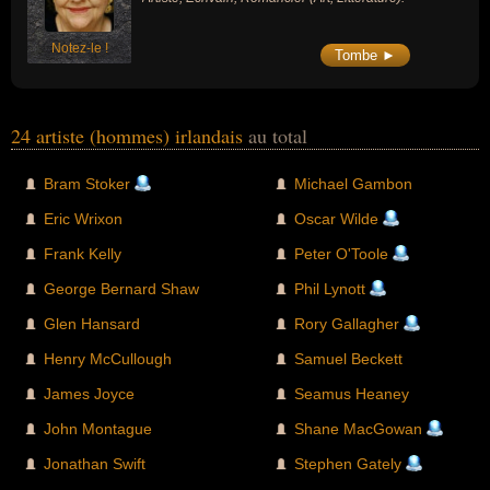
Notez-le !
Tombe ►
24 artiste (hommes) irlandais
au total
Bram Stoker
Michael Gambon
Eric Wrixon
Oscar Wilde
Frank Kelly
Peter O'Toole
George Bernard Shaw
Phil Lynott
Glen Hansard
Rory Gallagher
Henry McCullough
Samuel Beckett
James Joyce
Seamus Heaney
John Montague
Shane MacGowan
Jonathan Swift
Stephen Gately