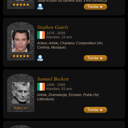
Taste et pour sa carrière solo. Il est considéré
comme l'un des musiciens les plus influents
Tombe ►
de l'histoire et l'un des meilleurs guitaristes
de blues rock.
Stephen Gately
1976
-
2009
Irlandais
, 33 ans
Acteur, Artiste, Chanteur, Compositeur (Art,
Cinéma, Musique).
Tombe ►
Samuel Beckett
1906
-
1989
Irlandais
, 83 ans
Artiste, Dramaturge, Écrivain, Poète (Art,
Littérature).
Notez-le !
Tombe ►