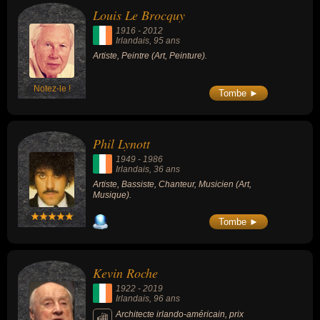
Louis Le Brocquy
1916
-
2012
Irlandais
, 95 ans
Artiste, Peintre (Art, Peinture).
Notez-le !
Tombe ►
Phil Lynott
1949
-
1986
Irlandais
, 36 ans
Artiste, Bassiste, Chanteur, Musicien (Art,
Musique).
Tombe ►
Kevin Roche
1922
-
2019
Irlandais
, 96 ans
Architecte irlando-américain, prix