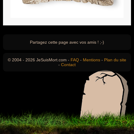
Partagez cette page avec vos amis ! ;-)
© 2004 - 2026 JeSuisMort.com -
FAQ
-
Mentions
-
Plan du site
-
Contact