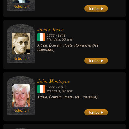
Notez-le !
Tombe ►
James Joyce
1882
-
1941
Irlandais
, 58 ans
Artiste, Écrivain, Poète, Romancier (Art,
Littérature).
Notez-le !
Tombe ►
John Montague
1929
-
2016
Irlandais
, 87 ans
Artiste, Écrivain, Poète (Art, Littérature).
Notez-le !
Tombe ►