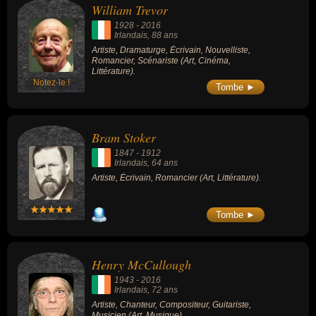
William Trevor
1928
-
2016
Irlandais
, 88 ans
Artiste, Dramaturge, Écrivain, Nouvelliste,
Romancier, Scénariste (Art, Cinéma,
Littérature).
Notez-le !
Tombe ►
Bram Stoker
1847
-
1912
Irlandais
, 64 ans
Artiste, Écrivain, Romancier (Art, Littérature).
Tombe ►
Henry McCullough
1943
-
2016
Irlandais
, 72 ans
Artiste, Chanteur, Compositeur, Guitariste,
Musicien (Art, Musique).