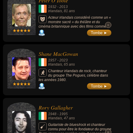
Peter O'Toole
Slowly", coécrit pour la bande originale de ce
1932
-
2013
film, a formé le duo folk The Swell Season et
Irlandais
, 81 ans
mené une carrière solo saluée par la
critique, marquée par plusieurs nominations
Acteur irlandais considéré comme un «
aux Grammy Awards.
monstre sacré » du théâtre et du
+
+
cinéma britannique avec des films comme «
Lawrence d'Arabie » (1962), « Becket »
Tombe ►
(1964), « La Nuit des généraux » (1967), «
Le Dernier Empereur » (1987) ou « Troie »
(2004). Il remporte le BAFTA Awards en 1962
du Meilleur rôle dans Lawrence d'Arabie, 4
Shane MacGowan
Golden Globe Award dont celui du Meilleur
acteur de l'année en 1963, de nombreux
1957
-
2023
autres grands prix et 1 Oscar d'honneur en
Irlandais
, 65 ans
2003 (dont 8 nominations aux Oscars).
Chanteur irlandais de rock, chanteur
du groupe The Pogues, célèbre dans
les années 1980.
Tombe ►
Rory Gallagher
1948
-
1995
Irlandais
, 47 ans
Guitariste de blues/rock et chanteur
connu pour être le fondateur du groupe
+
+