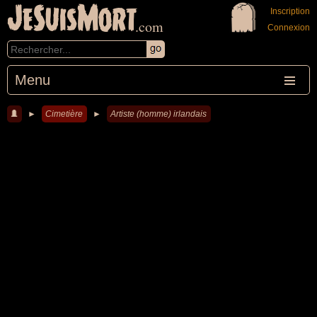
JeSuisMort
Inscription
.com
Connexion
Menu
►
Cimetière
►
Artiste (homme) irlandais