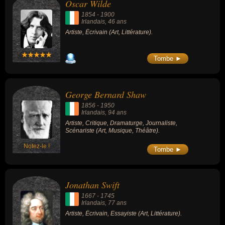
Oscar Wilde
1854
-
1900
Irlandais
, 46 ans
Artiste, Écrivain (Art, Littérature).
Tombe ►
George Bernard Shaw
1856
-
1950
Irlandais
, 94 ans
Artiste, Critique, Dramaturge, Journaliste,
Scénariste (Art, Musique, Théâtre).
Notez-le !
Tombe ►
Jonathan Swift
1667
-
1745
Irlandais
, 77 ans
Artiste, Écrivain, Essayiste (Art, Littérature).