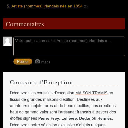
Artiste (hommes) irlandais nés en 1854
(1)
Commentaires
Image
Coussins d'Exception
Découvrez les coussins d'exception
en
MAISON TRAMIS
tissus de grandes maisons d'édition. Destinées aux
amateurs d'objets rares et de beaux textiles, nos créations
haut de gamme valorisent l'artisanat français à travers des
étoffes signées
,
,
ou
.
Pierre Frey
Lelièvre
Dedar
Hermès
Découvrez notre sélection exclusive d'objets uniques