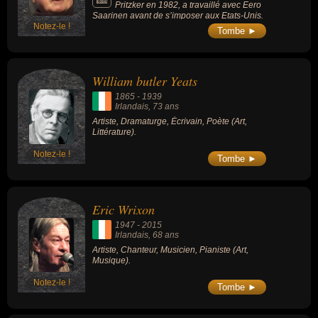
Pritzker en 1982, a travaillé avec Eero
Saarinen avant de s’imposer aux Etats-Unis.
Notez-le !
Tombe ►
William butler Yeats
1865
-
1939
Irlandais
, 73 ans
Artiste, Dramaturge, Écrivain, Poète (Art,
Littérature).
Notez-le !
Tombe ►
Eric Wrixon
1947
-
2015
Irlandais
, 68 ans
Artiste, Chanteur, Musicien, Pianiste (Art,
Musique).
Notez-le !
Tombe ►