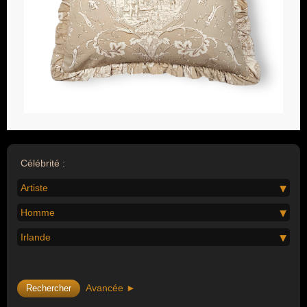
Célébrité :
Artiste
Homme
Irlande
Avancée ►