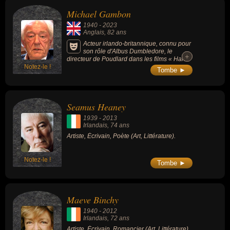
Michael Gambon
1940
-
2023
Anglais
, 82 ans
Acteur irlando-britannique, connu pour
son rôle d'Albus Dumbledore, le
+
+
directeur de Poudlard dans les films « Harry
Notez-le !
Potter » (à partir du troisième volet, « Harry
Tombe ►
Potter et le Prisonnier d'Azkaban » (2004),
en remplacement de Richard Harris, mort en
2002 après avoir joué le personnage dans
les deux premiers volets).
Seamus Heaney
1939
-
2013
Irlandais
, 74 ans
Artiste, Écrivain, Poète (Art, Littérature).
Notez-le !
Tombe ►
Maeve Binchy
1940
-
2012
Irlandais
, 72 ans
Artiste, Écrivain, Romancier (Art, Littérature).