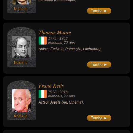
Notez-le !
Tombe ►
Thomas Moore
1779
-
1852
Irlandais
, 72 ans
Artiste, Écrivain, Poète (Art, Littérature).
Notez-le !
Tombe ►
Frank Kelly
1938
-
2016
Irlandais
, 77 ans
Acteur, Artiste (Art, Cinéma).
Notez-le !
Tombe ►