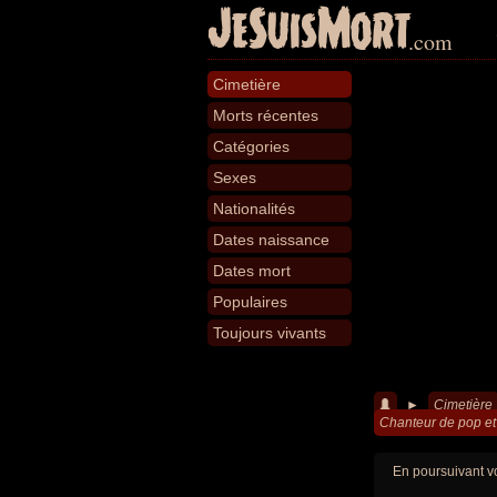
JeSuisMort
.com
Cimetière
Morts récentes
Catégories
Sexes
Nationalités
Dates naissance
Dates mort
Populaires
Toujours vivants
►
Cimetière
Chanteur de pop et
En poursuivant vo