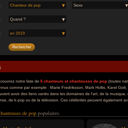
:
Chanteur de pop
Sexe
:
Quand ?
:
en 2019
s
couvrez notre liste de
5
chanteurs et chanteuses de pop
(toutes nat
nnus comme par exemple : Marie Fredriksson, Mark Hollis, Karel Gott, S
uvent avoir des liens variés dans les domaines de l'art, de la musique, 
nse, de k-pop ou de la télévision. Ces célébrités peuvent également avo
hanteur de variétés, acteur, animateur, animateur de télévision, chante
 chanteuses de pop
populaires
tionalités au moment de leurs morts, ils peuvent avoir été suèdois, an