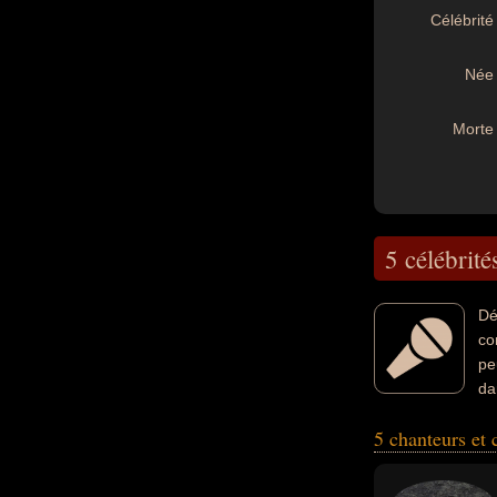
Célébrité 
Née 
Morte 
5 célébrité
Dé
co
pe
da
rock, musicien, c
5 chanteurs et
concerne leurs na
exemple.