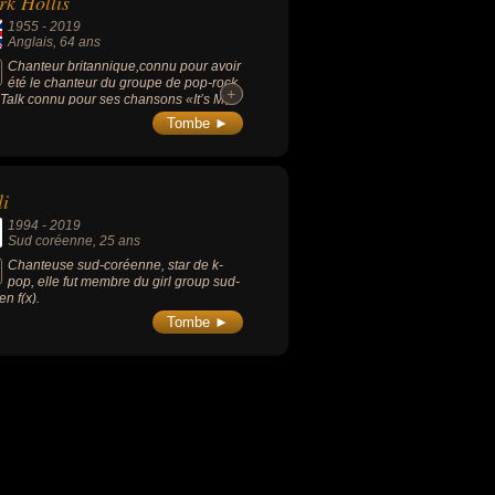
k Hollis
1955
-
2019
Anglais
, 64 ans
Chanteur britannique,connu pour avoir
été le chanteur du groupe de pop-rock
+
+
 Talk connu pour ses chansons «It’s My
» et «Such a Shame».
Tombe ►
li
1994
-
2019
Sud coréenne
, 25 ans
Chanteuse sud-coréenne, star de k-
pop, elle fut membre du girl group sud-
en f(x).
Tombe ►