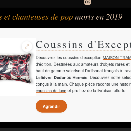
OK
 et chanteuses de pop
morts en 2019
Coussins d'Excep
Découvrez les coussins d'exception
MAISON TRAM
d'édition. Destinées aux amateurs d'objets rares et 
haut de gamme valorisent l'artisanat français à tra
,
ou
. Découvrez notre sélec
Lelièvre
Dedar
Hermès
conçus à la main. Chaque pièce raconte une histoir
et profitez de la livraison offerte.
coussins de luxe
Agrandir