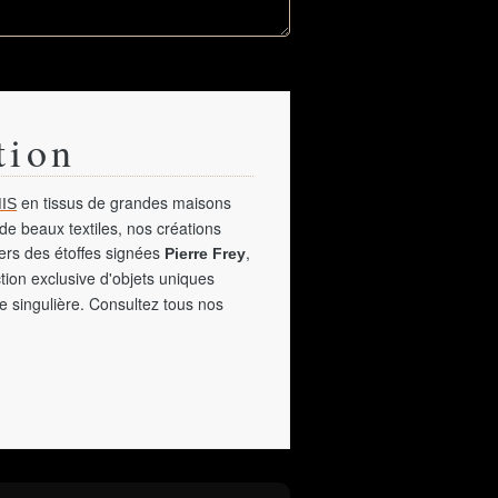
tion
en tissus de grandes maisons
IS
de beaux textiles, nos créations
vers des étoffes signées
,
Pierre Frey
tion exclusive d'objets uniques
e singulière. Consultez tous nos