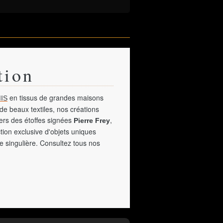
tion
en tissus de grandes maisons
IS
de beaux textiles, nos créations
vers des étoffes signées
,
Pierre Frey
tion exclusive d'objets uniques
e singulière. Consultez tous nos