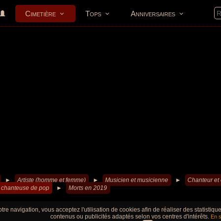
Cimetière
Tops
Anniversaires
►
Artiste (homme et femme)
►
Musicien et musicienne
►
Chanteur et
 chanteuse de pop
►
Morts en 2019
tre navigation, vous acceptez l'utilisation de cookies afin de réaliser des statistiq
contenus ou publicités adaptés selon vos centres d'intérêts.
En s