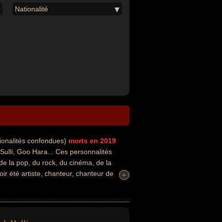
Nationalité
ionalités confondues)
morts en 2019
ulli, Goo Hara... Ces personnalités
de la pop, du rock, du cinéma, de la
ir été artiste, chanteur, chanteur de
+
+
ur de k-pop ou danseur. En ce qui
glais, tchèque ou sud coréen par