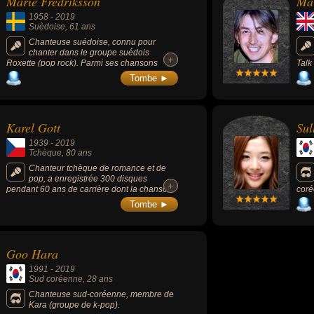
Marie Fredriksson
Mar
1958
-
2019
Suèdoise
, 61 ans
Chanteuse suédoise, connu pour
chanter dans le groupe suédois
+
+
Roxette (pop rock). Parmi ses chansons
Talk
connues : « It Must Have Been Love » 1986)
Life
Tombe ►
ou « The Look » (1988).
Karel Gott
Sul
1939
-
2019
Tchèque
, 80 ans
Chanteur tchèque de romance et de
pop, a enregistrée 300 disques
+
+
pendant 60 ans de carrière dont la chanson
coré
de la série télévisée pour enfants « Maya
Tombe ►
l’Abeille » (1975). Il chante principalement
en tchèque et en allemand mais aussi en
anglais, français, italien, russe, hébreu,
espagnol, romani, polonais, hongrois, croate
Goo Hara
et slovaque. Il faisait continuellement la une
des magazines tchèques et ses disques
1991
-
2019
figurent toujours en tête des hit-parades.
Sud coréenne
, 28 ans
Chanteuse sud-coréenne, membre de
Kara (groupe de k-pop).