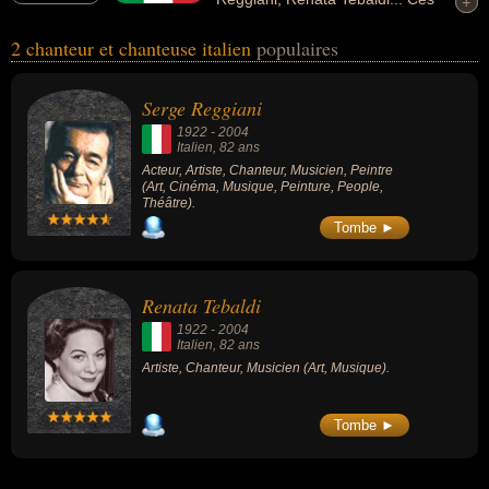
+
+
personnalités peuvent avoir des liens variés dans les domaines de
2 chanteur et chanteuse italien
populaires
l'art, du cinéma, de la musique, de la peinture, people ou du
théâtre. Ces célébrités peuvent également avoir été acteur, artiste,
musicien ou peintre.
Serge Reggiani
1922
-
2004
Italien
, 82 ans
Acteur, Artiste, Chanteur, Musicien, Peintre
(Art, Cinéma, Musique, Peinture, People,
Théâtre).
Tombe ►
Renata Tebaldi
1922
-
2004
Italien
, 82 ans
Artiste, Chanteur, Musicien (Art, Musique).
Tombe ►