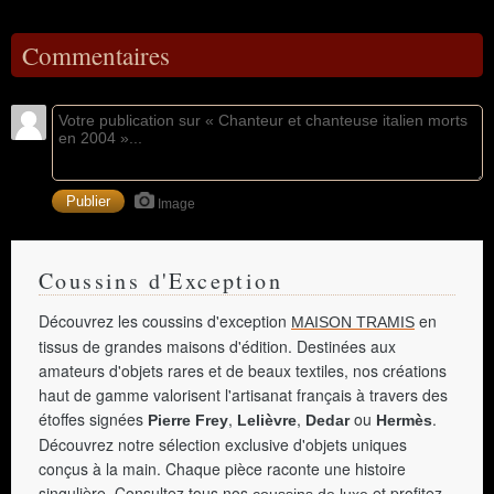
Commentaires
Image
Coussins d'Exception
Découvrez les coussins d'exception
en
MAISON TRAMIS
tissus de grandes maisons d'édition. Destinées aux
amateurs d'objets rares et de beaux textiles, nos créations
haut de gamme valorisent l'artisanat français à travers des
étoffes signées
,
,
ou
.
Pierre Frey
Lelièvre
Dedar
Hermès
Découvrez notre sélection exclusive d'objets uniques
conçus à la main. Chaque pièce raconte une histoire
singulière. Consultez tous nos
et profitez