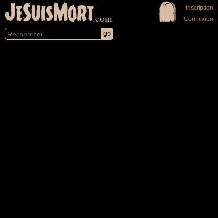
JeSuisMort
Inscription
.com
Connexion