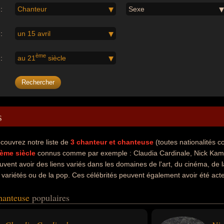
:
Chanteur
Sexe
:
un 15 avril
ème
:
au 21
siècle
s
couvrez notre liste de
3
chanteur et chanteuse
(toutes nationalités 
ème siècle
connus comme par exemple : Claudia Cardinale, Nick Kam
uvent avoir des liens variés dans les domaines de l'art, du cinéma, de l
 variétés ou de la pop. Ces célébrités peuvent également avoir été acteu
en ou chanteur de pop. En ce qui concerne leurs nationalités au momen
chanteuse
populaires
ou anglais par exemple.