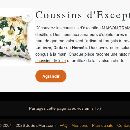
Coussins d'Excep
Découvrez les coussins d'exception
MAISON TRAM
d'édition. Destinées aux amateurs d'objets rares et 
haut de gamme valorisent l'artisanat français à tra
,
ou
. Découvrez notre sélec
Lelièvre
Dedar
Hermès
conçus à la main. Chaque pièce raconte une histoir
et profitez de la livraison offerte.
coussins de luxe
Agrandir
Partagez cette page avec vos amis ! ;-)
© 2004 - 2026 JeSuisMort.com -
FAQ
-
Mentions
-
Plan du site
-
Contac