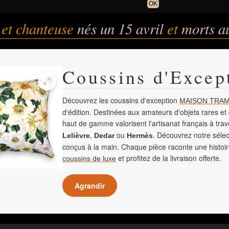
OK
 et chanteuse
nés un 15 avril
et
morts a
Coussins d'Excep
Découvrez les coussins d'exception
MAISON TRAM
d'édition. Destinées aux amateurs d'objets rares et 
haut de gamme valorisent l'artisanat français à tra
,
ou
. Découvrez notre sélec
Lelièvre
Dedar
Hermès
conçus à la main. Chaque pièce raconte une histoir
et profitez de la livraison offerte.
coussins de luxe
Agrandir