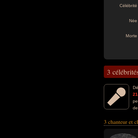
Célébrité 
Née 
Morte 
3 célébrité
Dé
21
pe
de
mannequin, musici
3 chanteur et 
italien, francais 