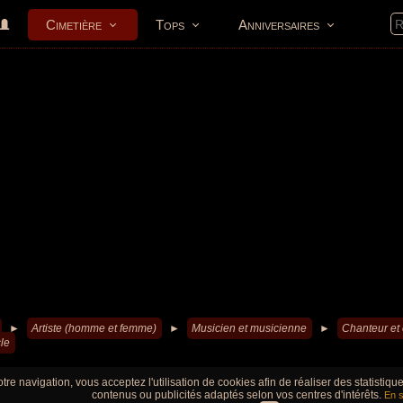
Cimetière
Tops
Anniversaires
►
Artiste (homme et femme)
►
Musicien et musicienne
►
Chanteur et
le
tre navigation, vous acceptez l'utilisation de cookies afin de réaliser des statistiq
contenus ou publicités adaptés selon vos centres d'intérêts.
En s