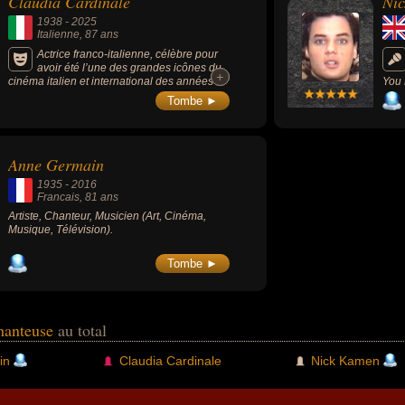
Claudia Cardinale
Ni
1938
-
2025
Italienne
, 87 ans
Actrice franco-italienne, célèbre pour
avoir été l’une des grandes icônes du
+
+
cinéma italien et international des années
You 
1960 et 1970 en jouant dans des chefs-
dans
Tombe ►
d’œuvre comme "Le Guépard", "8½" et "Il
Levi
était une fois dans l’Ouest".
les 
Anne Germain
1935
-
2016
Francais
, 81 ans
Artiste, Chanteur, Musicien (Art, Cinéma,
Musique, Télévision).
Tombe ►
chanteuse
au total
in
Claudia Cardinale
Nick Kamen