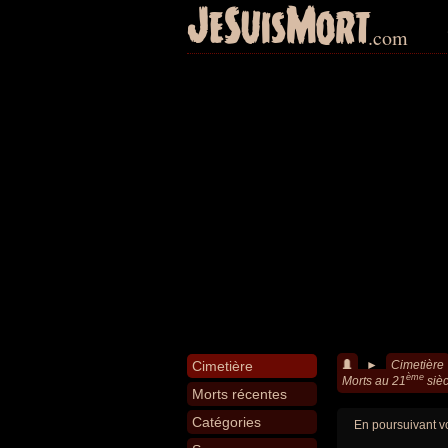
JeSuisMort
.com
Cimetière
►
Cimetière
ème
Morts au 21
sièc
Morts récentes
Catégories
En poursuivant vo