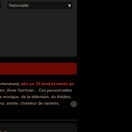
Nationalité
confondues)
nés un 15 avril
et morts au
en, Anne Germain... Ces personnalités
a musique, de la télévision, du théâtre,
r, artiste, chanteur de variétés,
+
+
t de leurs morts, ils peuvent avoir été