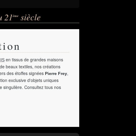
u 21
siècle
ème
tion
en tissus de grandes maisons
IS
de beaux textiles, nos créations
vers des étoffes signées
,
Pierre Frey
tion exclusive d'objets uniques
e singulière. Consultez tous nos