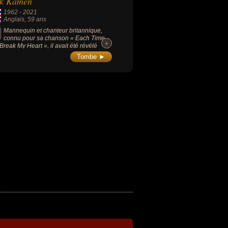
ck Kamen
1962
-
2021
Anglais
, 59 ans
Mannequin et chanteur britannique,
connu pour sa chanson « Each Time
+
+
Break My Heart », il avait été révélé
 une célèbre publicité pour les jeans
Tombe ►
's et était l'ex-protégé de Madonna dans
années 1980.