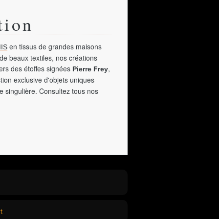
tion
en tissus de grandes maisons
IS
de beaux textiles, nos créations
vers des étoffes signées
,
Pierre Frey
tion exclusive d'objets uniques
e singulière. Consultez tous nos
t