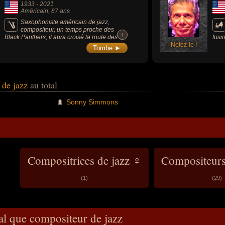
1933
-
2021
Américain
, 87 ans
Saxophoniste américain de jazz,
compositeur, un temps proche des
+
+
Black Panthers, il aura croisé la route des
fusi
plus grands, de Coltrane à Rollins.
Notez-le !
memb
Tombe ►
anné
jazz
pian
anné
Tyner
 de jazz
au total
Sonny Simmons
Compositrices de jazz ♀
Compositeurs
(1)
(29)
al que compositeur de jazz