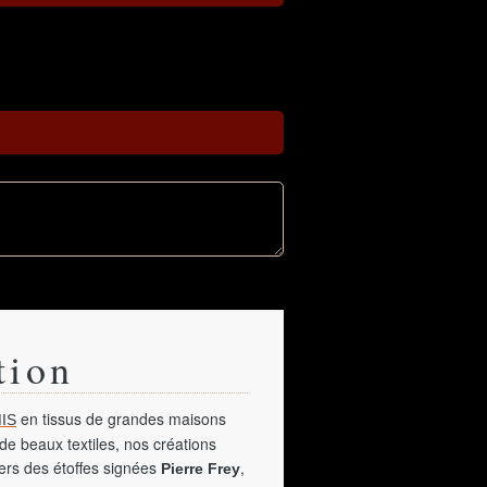
tion
en tissus de grandes maisons
IS
de beaux textiles, nos créations
vers des étoffes signées
,
Pierre Frey