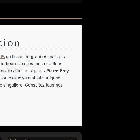
tion
en tissus de grandes maisons
IS
de beaux textiles, nos créations
vers des étoffes signées
,
Pierre Frey
tion exclusive d'objets uniques
e singulière. Consultez tous nos