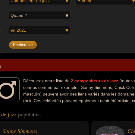
:
Compositeur de jazz
Homme
:
Quand ?
:
en 2021
s
Découvrez notre liste de
2
compositeurs de jazz
(toutes 
connus comme par exemple : Sonny Simmons, Chick Corea.
masculin) peuvent avoir des liens variés dans les domaines
rock. Ces célébrités peuvent également avoir été artiste, 
aniste. En ce qui concerne leurs nationalités au moment de leurs morts, 
 de jazz
populaires
Sonny Simmons
Chi