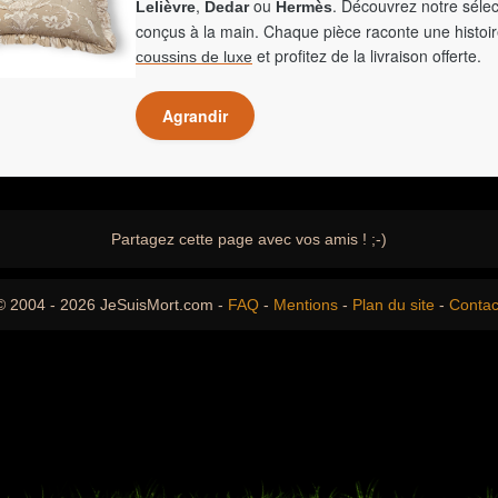
,
ou
. Découvrez notre sélec
Lelièvre
Dedar
Hermès
conçus à la main. Chaque pièce raconte une histoir
et profitez de la livraison offerte.
coussins de luxe
Agrandir
Partagez cette page avec vos amis ! ;-)
© 2004 - 2026 JeSuisMort.com -
FAQ
-
Mentions
-
Plan du site
-
Contac