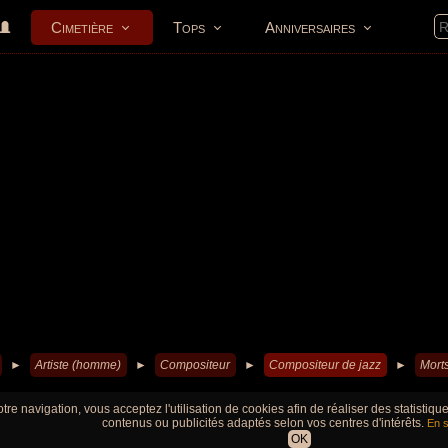
Cimetière
Tops
Anniversaires
►
Artiste (homme)
►
Compositeur
►
Compositeur de jazz
►
Mort
tre navigation, vous acceptez l'utilisation de cookies afin de réaliser des statistiq
contenus ou publicités adaptés selon vos centres d'intérêts.
En s
OK