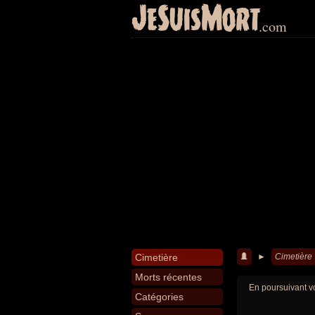
JeSuisMort
.com
Cimetière
►
Cimetière
Morts récentes
En poursuivant vo
Catégories