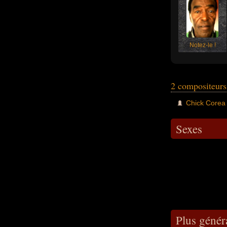
Notez-le !
2 compositeurs
Chick Corea
Sexes
Plus génér