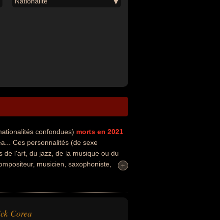
Nationalité
nationalités confondues)
morts en 2021
.. Ces personnalités (de sexe
 de l'art, du jazz, de la musique ou du
compositeur, musicien, saxophoniste,
+
+
ils peuvent avoir été américain par
ck Corea