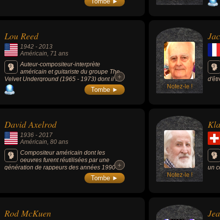
Tombe ►
des cygnes, Sérénade pour cordes, Manfred,
et e
et plus généralement l'un des pionniers de la
biol
Eugène Onéguine ou Ouverture 1812.
l’or
musique électronique de danse.
écle
de M
pour
comm
dans
Lou Reed
Jac
arti
pour
Maur
1942
-
2013
Américain
, 71 ans
Auteur-compositeur-interprète
américain et guitariste du groupe The
+
+
Velvet Underground (1965 - 1973) dont il fut
d'êt
le principal auteur et compositeur des
Notez-le !
nota
Tombe ►
chansons devenus populaires après la
la C
séparation du groupe en 1970.
David Axelrod
Kl
1936
-
2017
Américain
, 80 ans
Compositeur américain dont les
oeuvres furent réutilisées par une
+
+
génération de rappeurs des années 1990
un c
qui avaient trouvé la matière à des samples
Notez-le !
musi
Tombe ►
inépuisables.
ses 
Saar
Wern
l'av
Rod McKuen
Jea
et éd
chosi