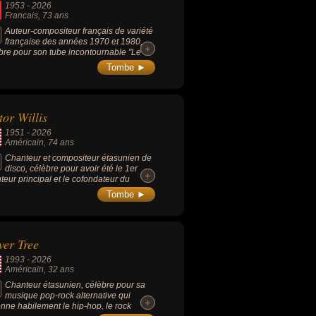
1953
-
2026
aître par une partition au titre
Francais
, 73 ans
hétique : « Paroles de l'ange adressées
homme » (1959).
Auteur-compositeur français de variété
française des années 1970 et 1980,
+
+
bre pour son tube incontournable "Le
 de soleil" (interprété par Richard
Tombe ►
iante en 1979), mais aussi Michel
areff, Nicole Croisille ou Édith Lefel.
tor Willis
1951
-
2026
Américain
, 74 ans
Chanteur et compositeur étasunien de
disco, célèbre pour avoir été le 1er
+
+
teur principal et le cofondateur du
pe disco Village People (à la fin des
Tombe ►
es 1970) où il incarnait les
onnages de l'officier de police et de
icier de marine. Il a coécrit et interprété
plus grands succès commerciaux du
ver Tree
pe, notamment les titres mondiaux
.C.A.", "Macho Man" et "In the Navy".
1993
-
2026
Américain
, 32 ans
Chanteur étasunien, célèbre pour sa
musique pop-rock alternative qui
+
+
onne habilement le hip-hop, le rock