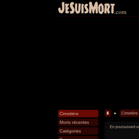
JeSuisMort
.com
Cimetière
►
Cimetière
Morts récentes
En poursuivant vo
Catégories