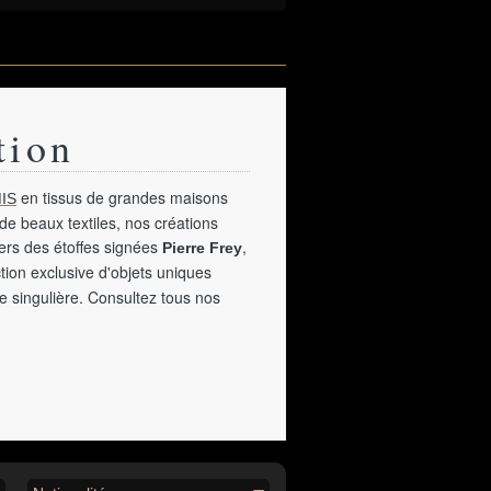
tion
en tissus de grandes maisons
IS
de beaux textiles, nos créations
vers des étoffes signées
,
Pierre Frey
tion exclusive d'objets uniques
e singulière. Consultez tous nos