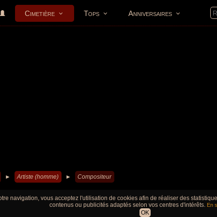
Cimetière
Tops
Anniversaires
►
Artiste (homme)
►
Compositeur
tre navigation, vous acceptez l'utilisation de cookies afin de réaliser des statistiq
contenus ou publicités adaptés selon vos centres d'intérêts.
En s
OK