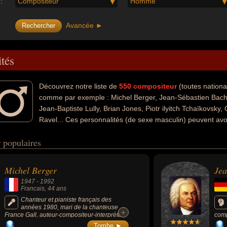
:
Compositeur
Homme
Avancée ►
ités
Découvrez notre liste de
550
compositeur
(toutes nationa
comme par exemple : Michel Berger, Jean-Sébastien Bach
Jean-Baptiste Lully, Brian Jones, Piotr ilyitch Tchaïkovsk
Ravel... Ces personnalités (de sexe masculin) peuvent avo
ique. Ces célébrités peuvent également avoir été artiste, chanteur, musi
r
populaires
eurs nationalités au moment de leurs morts, ils peuvent avoir été franc
Michel Berger
Jea
1947
-
1992
Francais
, 44 ans
Chanteur et pianiste français des
années 1980, mari de la chanteuse
+
+
France Gall, auteur-compositeur-interprète,
comp
ses chansons les + célèbres sont « Le
l'im
Tombe ►