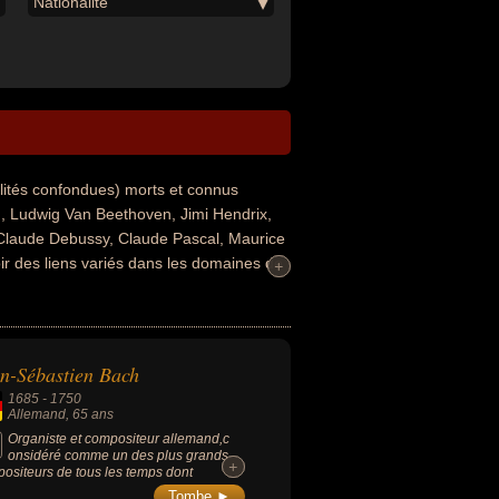
Nationalité
lités confondues) morts et connus
, Ludwig Van Beethoven, Jimi Hendrix,
y, Claude Debussy, Claude Pascal, Maurice
ir des liens variés dans les domaines de
+
+
cien, organiste, guitariste ou pianiste. En
ais, allemand, américain, anglais ou russe
n-Sébastien Bach
1685
-
1750
Allemand
, 65 ans
Organiste et compositeur allemand,c
onsidéré comme un des plus grands
+
+
ositeurs de tous les temps dont
portance a marqué l'histoire de la
Tombe ►