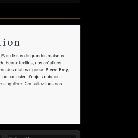
tion
en tissus de grandes maisons
IS
de beaux textiles, nos créations
vers des étoffes signées
,
Pierre Frey
tion exclusive d'objets uniques
e singulière. Consultez tous nos