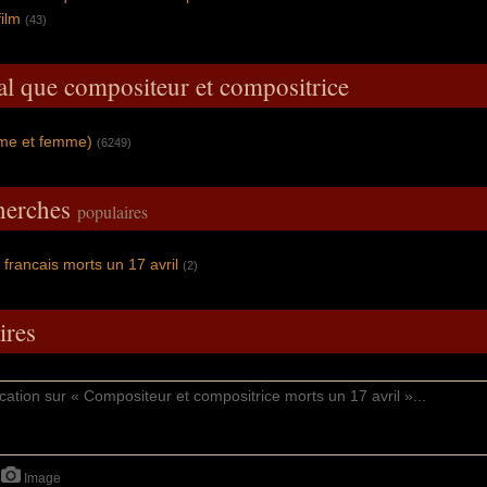
ilm
(43)
al que compositeur et compositrice
mme et femme)
(6249)
cherches
populaires
francais morts un 17 avril
(2)
res
Image