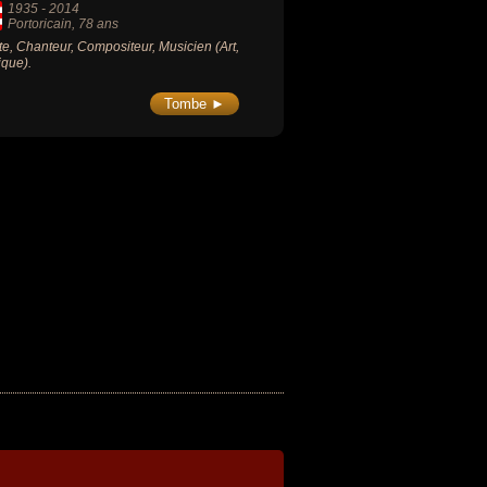
1935
-
2014
Portoricain
, 78 ans
ste, Chanteur, Compositeur, Musicien (Art,
que).
Tombe ►