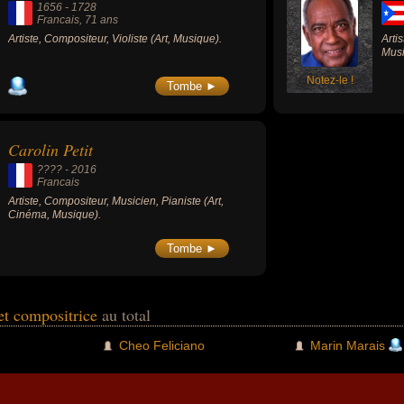
1656
-
1728
Francais
, 71 ans
Artiste, Compositeur, Violiste (Art, Musique).
Arti
Musi
Notez-le !
Tombe ►
Carolin Petit
???? -
2016
Francais
Artiste, Compositeur, Musicien, Pianiste (Art,
Cinéma, Musique).
Tombe ►
et compositrice
au total
Cheo Feliciano
Marin Marais