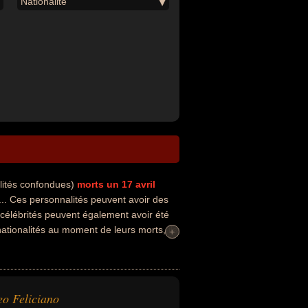
Nationalité
lités confondues)
morts un 17 avril
.. Ces personnalités peuvent avoir des
 célébrités peuvent également avoir été
 nationalités au moment de leurs morts, ils
+
+
o Feliciano