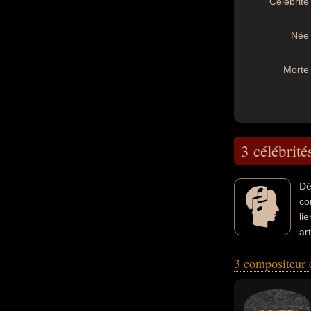
Célébrité 
Née 
Morte 
3 célébrité
Dé
co
li
ar
peuvent avoir été
3 compositeur 