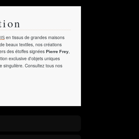
tion
en tissus de grandes maisons
IS
de beaux textiles, nos créations
vers des étoffes signées
,
Pierre Frey
tion exclusive d'objets uniques
e singulière. Consultez tous nos