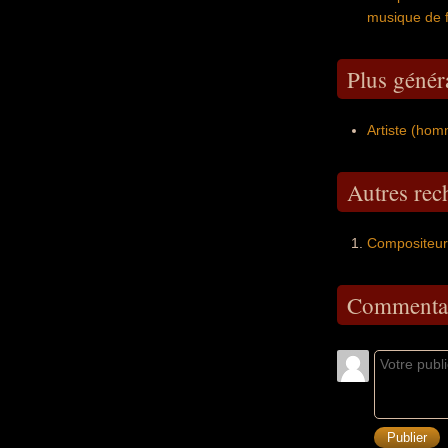
musique de f
Plus génér
Artiste (ho
Autres re
Compositeur 
Commentai