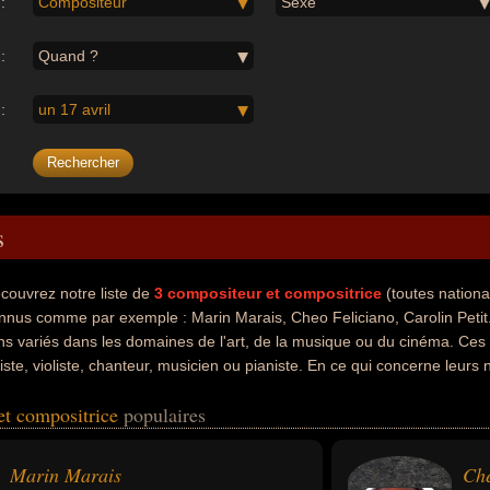
:
Compositeur
Sexe
:
Quand ?
:
un 17 avril
s
couvrez notre liste de
3
compositeur et compositrice
(toutes nationa
nnus comme par exemple : Marin Marais, Cheo Feliciano, Carolin Petit.
ens variés dans les domaines de l'art, de la musique ou du cinéma. Ces
tiste, violiste, chanteur, musicien ou pianiste. En ce qui concerne leurs
 francais ou portoricain par exemple.
et compositrice
populaires
Marin Marais
Che