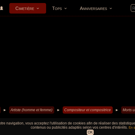
Cimetière
Tops
Anniversaires
►
Artiste (homme et femme)
►
Compositeur et compositrice
►
Morts u
tre navigation, vous acceptez l'utilisation de cookies afin de réaliser des statistiq
contenus ou publicités adaptés selon vos centres d'intérêts.
En s
OK