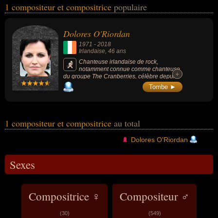
1 compositeur et compositrice
populaire
musique ou du rock. Ces célébrités peuvent également avoir été
artiste, chanteur, chanteur de rock, compositeur de rock ou
musicien. En ce qui concerne leurs nationalités au moment de leurs
Dolores O'Riordan
morts, ils peuvent avoir été irlandais par exemple.
1971
-
2018
Irlandaise
, 46 ans
Chanteuse irlandaise de rock,
notamment connue comme chanteuse
+
+
du groupe The Cranberries, célèbre depuis
les années 1990, avec des tubes comme «
Tombe ►
Zombie », « Just My Imagination » ou «
Animal Instinct ». Le groupe a vendu plus de
40 millions d’albums au moment de la mort
de Dolores O'Riordan.
1 compositeur et compositrice
au total
Dolores O'Riordan
Sexes
Compositrice ♀
Compositeur ♂
(30)
(549)