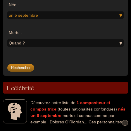
Née :
un 6 septembre
Morte :
Quand ?
1 célébrité
Découvrez notre liste de
1
compositeur et
compositrice
(toutes nationalités confondues)
nés
un 6 septembre
morts et connus comme par
exemple : Dolores O'Riordan... Ces personnalités
+
+
peuvent avoir des liens variés dans les domaines de l'art, de la