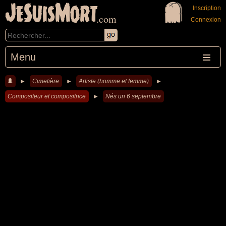
JeSuisMort
Inscription
.com
Connexion
Menu
►
Cimetière
►
Artiste (homme et femme)
►
Compositeur et compositrice
►
Nés un 6 septembre