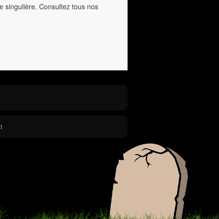
e singulière. Consultez tous nos
t