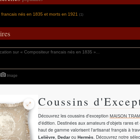
francais nés en 1835 et morts en 1921
(1)
res
Image
Coussins d'Excep
Découvrez les coussins d'exception
MAISON TRAM
d'édition. Destinées aux amateurs d'objets rares et 
haut de gamme valorisent l'artisanat français à tra
,
ou
. Découvrez notre sélec
Lelièvre
Dedar
Hermès