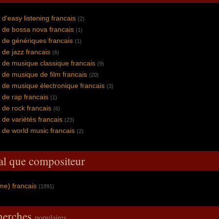
d'easy listening francais
(2)
 de bossa nova francais
(1)
 de génériques francais
(1)
de jazz francais
(6)
de musique classique francais
(9)
de musique de film francais
(20)
de musique électronique francais
(3)
de rap francais
(1)
de rock francais
(6)
de variétés francais
(23)
de world music francais
(2)
al que compositeur
me) francais
(1891)
cherches
populaires