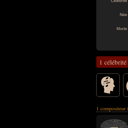
Célébrité 
Née 
Morte 
1 célébrité
1 compositeur 