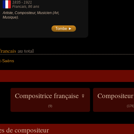
1835
-
1921
Francais
, 86 ans
Artiste, Compositeur, Musicien (Art,
Musique).
Tombe ►
francais
au total
t-Saëns
Compositrice française ♀
Compositeur 
(9)
(176
es de compositeur