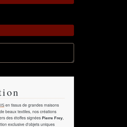
tion
en tissus de grandes maisons
IS
de beaux textiles, nos créations
vers des étoffes signées
,
Pierre Frey
tion exclusive d'objets uniques