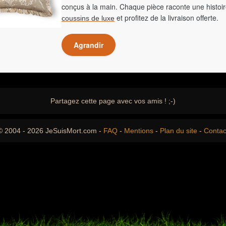
conçus à la main. Chaque pièce raconte une histoir
et profitez de la livraison offerte.
coussins de luxe
Agrandir
Partagez cette page avec vos amis ! ;-)
© 2004 - 2026 JeSuisMort.com -
FAQ
-
Mentions
-
Plan du site
-
Contac