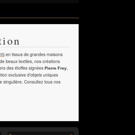
tion
en tissus de grandes maisons
IS
de beaux textiles, nos créations
vers des étoffes signées
,
Pierre Frey
tion exclusive d'objets uniques
e singulière. Consultez tous nos