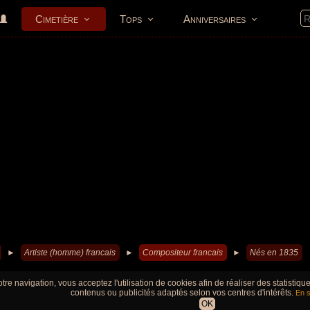
Cimetière
Tops
Anniversaires
►
Artiste (homme) francais
►
Compositeur francais
►
Nés en 1835
tre navigation, vous acceptez l'utilisation de cookies afin de réaliser des statistiq
contenus ou publicités adaptés selon vos centres d'intérêts.
En s
OK