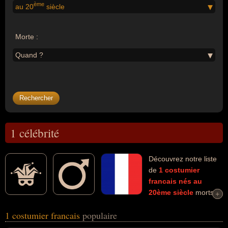
ème
au 20
siècle
Morte :
Quand ?
1 célébrité
Découvrez notre liste
de
1
costumier
francais
nés au
20ème siècle
morts et
+
+
connus comme par exemple : Jean Périmony... Ces personnalités
1 costumier francais
populaire
(de sexe masculin) peuvent avoir des liens variés dans les
domaines de l'art, du cinéma, de la décoration, de l'enseignement