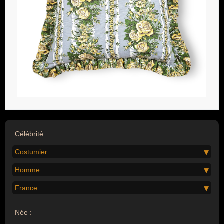
Célébrité :
Costumier
Homme
France
Née :