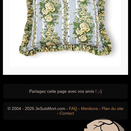
Partagez cette page avec vos amis ! ;-)
© 2004 - 2026 JeSuisMort.com -
FAQ
-
Mentions
-
Plan du site
-
Contact