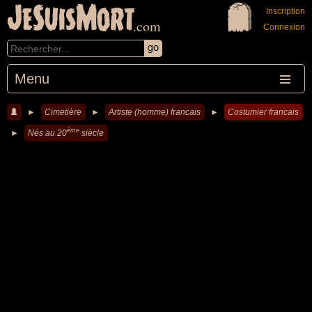
JeSuisMort
Inscription
.com
Connexion
Menu
►
Cimetière
►
Artiste (homme) francais
►
Costumier francais
ème
►
Nés au 20
siècle