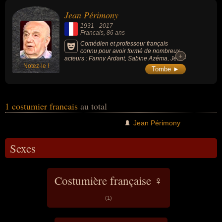
ou du théâtre. Ces célébrités peuvent également avoir été acteur,
Jean Périmony
artiste, décorateur, enseignant ou metteur en scène.
1931
-
2017
Francais
, 86 ans
Comédien et professeur français
connu pour avoir formé de nombreux
+
+
acteurs : Fanny Ardant, Sabine Azéma, Jean-
Notez-le !
Pierre Bacri, François Cluzet, André
Tombe ►
Dussollier, Camille Cottin et Sara Giraudeau,
etc.
1 costumier francais
au total
Jean Périmony
Sexes
Costumière française ♀
(1)