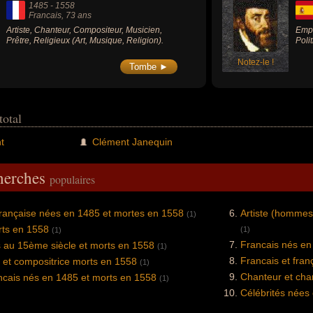
1485
-
1558
Francais
, 73 ans
Artiste, Chanteur, Compositeur, Musicien,
Empe
Prêtre, Religieux (Art, Musique, Religion).
Poli
Notez-le !
Tombe ►
total
t
Clément Janequin
cherches
populaires
française nées en 1485 et mortes en 1558
Artiste (hommes
(1)
rts en 1558
(1)
(1)
Francais nés en
 au 15ème siècle et morts en 1558
(1)
Francais et fra
 et compositrice morts en 1558
(1)
Chanteur et cha
ncais nés en 1485 et morts en 1558
(1)
Célébrités nées