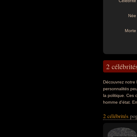
Célébrité 
Née 
Morte 
2 célébrité
Découvrez notre 
personnalités peuv
la politique. Ces
homme d'état. En 
exemple.
2 célébrités
pop