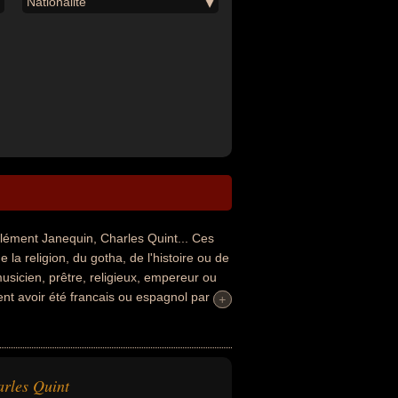
Nationalité
ément Janequin, Charles Quint... Ces
la religion, du gotha, de l'histoire ou de
musicien, prêtre, religieux, empereur ou
nt avoir été francais ou espagnol par
+
+
rles Quint