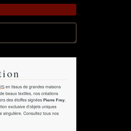
tion
en tissus de grandes maisons
IS
de beaux textiles, nos créations
vers des étoffes signées
,
Pierre Frey
tion exclusive d'objets uniques
e singulière. Consultez tous nos