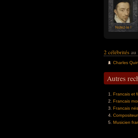
Notez-le !
2 célébrités
au 
Charles Quin
Autres re
Francais et 
Francais mo
Francais nés
Compositeur
Musicien fra