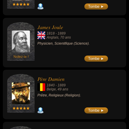
Tombe ►
James Joule
1818
-
1889
Anglais
, 70 ans
Physicien, Scientifique (Science).
Notez-le !
Tombe ►
Père Damien
1840
-
1889
Belge
, 49 ans
Prêtre, Religieux (Religion).
Tombe ►