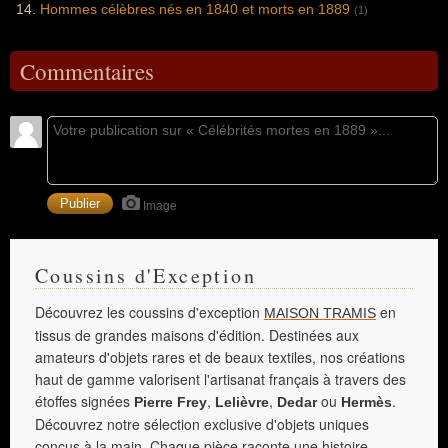
Hommes célèbres nés en 1840 et morts en 1889
(1)
Commentaires
Image
Coussins d'Exception
Découvrez les coussins d'exception
en
MAISON TRAMIS
tissus de grandes maisons d'édition. Destinées aux
amateurs d'objets rares et de beaux textiles, nos créations
haut de gamme valorisent l'artisanat français à travers des
étoffes signées
,
,
ou
.
Pierre Frey
Lelièvre
Dedar
Hermès
Découvrez notre sélection exclusive d'objets uniques
conçus à la main. Chaque pièce raconte une histoire