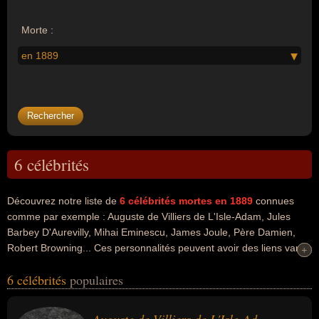
Morte :
en 1889
6 célébrités
Découvrez notre liste de
6
célébrités mortes en 1889
connues
comme par exemple : Auguste de Villiers de L'Isle-Adam, Jules
Barbey D'Aurevilly, Mihai Eminescu, James Joule, Père Damien,
Robert Browning... Ces personnalités peuvent avoir des liens variés
+
+
dans les domaines de l'art, de la littérature, du théâtre, du
6 célébrités
populaires
journalisme, de la science ou de la religion. Ces célébrités peuvent
également avoir été artiste, dramaturge, écrivain, nouvelliste,
poète, romancier, critique, journaliste, physicien, scientifique, prêtre