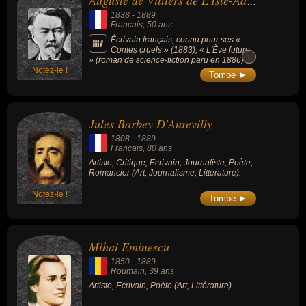
Auguste de Villiers de L'Isle-Adam
ou religieux. En ce qui concerne leurs nationalités au moment de
1838
-
1889
leurs morts, ils peuvent avoir été francais, roumain, anglais ou
Francais
, 50 ans
belge par exemple.
Écrivain français, connu pour ses «
Contes cruels » (1883), « L'Ève future
+
+
» (roman de science-fiction paru en 1886) et
Notez-le !
le drame « Axël » (annonçant le théâtre
Tombe ►
symboliste).
Jules Barbey D'Aurevilly
1808
-
1889
Francais
, 80 ans
Artiste, Critique, Écrivain, Journaliste, Poète,
Romancier (Art, Journalisme, Littérature).
Notez-le !
Tombe ►
Mihai Eminescu
1850
-
1889
Roumain
, 39 ans
Artiste, Écrivain, Poète (Art, Littérature).