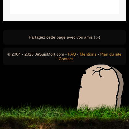
Partagez cette page avec vos amis ! ;-)
© 2004 - 2026 JeSuisMort.com -
FAQ
-
Mentions
-
Plan du site
-
Contact