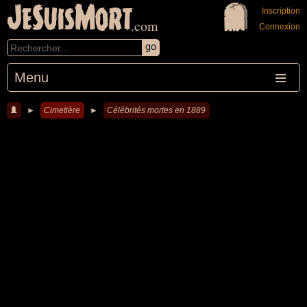
JeSuisMort
Inscription
.com
Connexion
Menu
►
Cimetière
►
Célébrités mortes en 1889