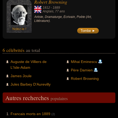
Robert Browning
1812
-
1889
Anglais
, 77 ans
Artiste, Dramaturge, Écrivain, Poète (Art,
Littérature).
Notez-le !
Tombe ►
6 célébrités
au total
Auguste de Villiers de
Mihai Eminescu
L'Isle-Adam
Père Damien
James Joule
Robert Browning
Jules Barbey D'Aurevilly
Autres recherches
populaires
Francais morts en 1889
(2)