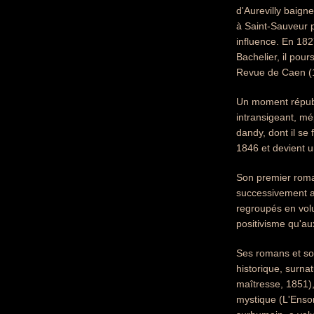
d'Aurevilly baign
à Saint-Sauveur p
influence. En 182
Bachelier, il pou
Revue de Caen (
Un moment républ
intransigeant, mé
dandy, dont il se 
1846 et devient u
Son premier roman
successivement au
regroupés en vol
positivisme qu'au
Ses romans et son
historique, surna
maîtresse, 1851),
mystique (L'Ensorc