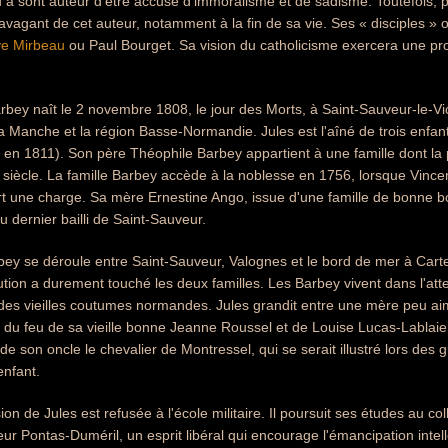
 à sont auteur d'être accusé d'immoralisme et de sadisme. Toutefois, p
travagant de cet auteur, notamment à la fin de sa vie. Ses « disciples 
ve Mirbeau
ou Paul Bourget. Sa vision du catholicisme exercera une pro
bey naît le 2 novembre 1808, le jour des Morts, à Saint-Sauveur-le-V
 Manche et la région Basse-Normandie. Jules est l'aîné de trois enfan
 en 1811). Son père Théophile Barbey appartient à une famille dont la
e siècle. La famille Barbey accède à la noblesse en 1756, lorsque Vince
t une charge. Sa mère Ernestine Ango, issue d'une famille de bonne b
 du dernier bailli de Saint-Sauveur.
bey se déroule entre Saint-Sauveur, Valognes et le bord de mer à Cart
olution a durement touché les deux familles. Les Barbey vivent dans l'att
des vieilles coutumes normandes. Jules grandit entre une mère peu aiman
n du feu de sa vieille bonne Jeanne Roussel et de Louise Lucas-Lablaier
e son oncle le chevalier de Montressel, qui se serait illustré lors des 
enfant.
on de Jules est refusée à l'école militaire. Il poursuit ses études au c
eur Pontas-Duméril, un esprit libéral qui encourage l'émancipation inte