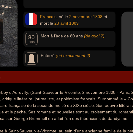
Jules Barbey D'Aurevilly
89
Francais
, né le
2 novembre
1808
et
mort le
23 avril
1889
Mort à l'âge de 80 ans
(de quoi ?)
.
80
ans
Enterré
(où exactement ?)
.
!
e
ey d'Aurevilly, (Saint-Sauveur-le-Vicomte, 2 novembre 1808 - Paris, 23
, critique littéraire, journaliste, et polémiste français. Surnommé le « Co
éraire française de la seconde moitié du XIXe siècle. Son oeuvre littérai
ique et le péché. Ses romans et nouvelles sont au croisement du roman
sai sur George Brummell en a fait l'un des théoriciens du dandysme.
e à Saint-Sauveur-le-Vicomte, au sein d'une ancienne famille de la pe