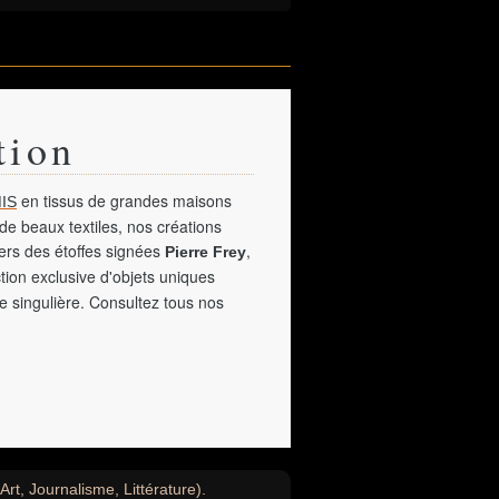
tion
en tissus de grandes maisons
IS
de beaux textiles, nos créations
vers des étoffes signées
,
Pierre Frey
tion exclusive d'objets uniques
e singulière. Consultez tous nos
Art, Journalisme, Littérature).