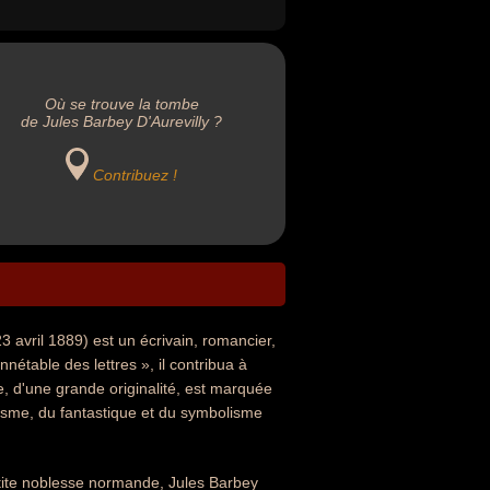
Où se trouve la tombe
de Jules Barbey D'Aurevilly ?
Contribuez !
 avril 1889) est un écrivain, romancier,
nnétable des lettres », il contribua à
re, d'une grande originalité, est marquée
tisme, du fantastique et du symbolisme
tite noblesse normande, Jules Barbey