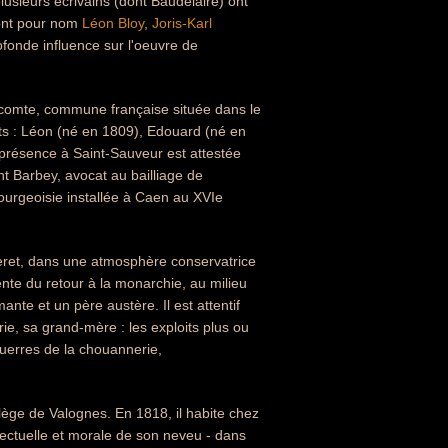
lusieurs écrivains (dont Baudelaire) ont
» ont pour nom
Léon Bloy
,
Joris-Karl
fonde influence sur l'oeuvre de
icomte, commune française située dans le
ts : Léon (né en 1809), Edouard (né en
 présence à Saint-Sauveur est attestée
nt Barbey, avocat au bailliage de
ourgeoisie installée à Caen au XVIe
eret, dans une atmosphère conservatrice
ente du retour à la monarchie, au milieu
te et un père austère. Il est attentif
ie, sa grand-mère : les exploits plus ou
guerres de la chouannerie,
ollège de Valognes. En 1818, il habite chez
llectuelle et morale de son neveu - dans