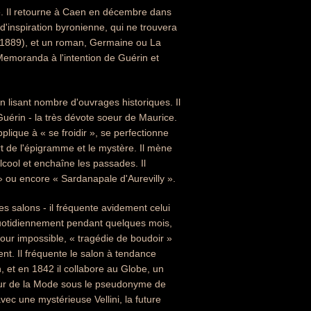
ire. Il retourne à Caen en décembre dans
d'inspiration byronienne, qui ne trouvera
 1889), et un roman, Germaine ou La
Memoranda à l'intention de Guérin et
en lisant nombre d'ouvrages historiques. Il
Guérin - la très dévote soeur de Maurice.
ique à « se froidir », se perfectionne
'art de l'épigramme et le mystère. Il mène
alcool et enchaîne les passades. Il
ou encore « Sardanapale d'Aurevilly ».
es salons - il fréquente avidement celui
 quotidiennement pendant quelques mois,
mour impossible, « tragédie de boudoir »
nt. Il fréquente le salon à tendance
n, et en 1842 il collabore au Globe, un
teur de la Mode sous le pseudonyme de
ec une mystérieuse Vellini, la future