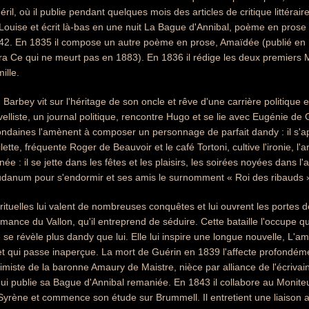
éril, où il publie pendant quelques mois des articles de critique littéra
r Louise et écrit là-bas en une nuit La Bague d'Annibal, poème en prose 
42. En 1835 il compose un autre poème en prose, Amaïdée (publié en
dra Ce qui ne meurt pas en 1883). En 1836 il rédige les deux premiers 
ille.
 Barbey vit sur l'héritage de son oncle et rêve d'une carrière politique 
elliste, un journal politique, rencontre Hugo et se lie avec Eugénie de 
daines l'amènent à composer un personnage de parfait dandy : il s'appl
oilette, fréquente Roger de Beauvoir et le café Tortoni, cultive l'ironie, l
e : il se jette dans les fêtes et les plaisirs, les soirées noyées dans l'
anum pour s'endormir et ses amis le surnomment « Roi des ribauds » 
rituelles lui valent de nombreuses conquêtes et lui ouvrent les portes d
mance du Vallon, qu'il entreprend de séduire. Cette bataille l'occupe
e se révèle plus dandy que lui. Elle lui inspire une longue nouvelle, L'a
t qui passe inaperçue. La mort de Guérin en 1839 l'affecte profondéme
timiste de la baronne Amaury de Maistre, nièce par alliance de l'écrivai
 qui publie sa Bague d'Annibal remaniée. En 1843 il collabore au Moni
yrène et commence son étude sur Brummell. Il entretient une liaison av