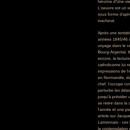
héroïne d'Une vie
L'oeuvre est un s
sous forme d'aph
inachevé.
Après une tentat
années 1845/46 à 
voyage dans le ce
Bourg-Argental, t
encore, la lectur
catholicisme lui r
impressions de l'
en Normandie, dan
chef, l'occupe co
perturbe les délai
jusqu'à présider 
se retire dans la
l'année et une pa
article sur Jacqu
Lamennais - ces ho
la contemplation d