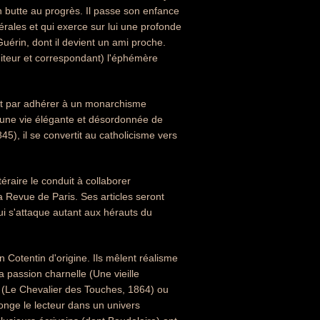
n butte au progrès. Il passe son enfance
rales et qui exerce sur lui une profonde
uérin, dont il devient un ami proche.
éditeur et correspondant) l'éphémère
nit par adhérer à un monarchisme
t une vie élégante et désordonnée de
45), il se convertit au catholicisme vers
éraire le conduit à collaborer
 Revue de Paris. Ses articles seront
i s'attaque autant aux hérauts du
 Cotentin d'origine. Ils mêlent réalisme
a passion charnelle (Une vieille
ue (Le Chevalier des Touches, 1864) ou
plonge le lecteur dans un univers