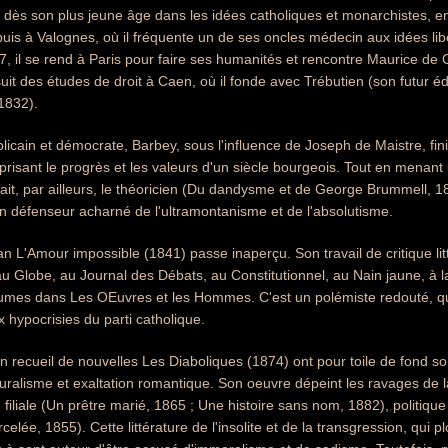
e dès son plus jeune âge dans les idées catholiques et monarchistes, e
uis à Valognes, où il fréquente un de ses oncles médecin aux idées libé
7, il se rend à Paris pour faire ses humanités et rencontre Maurice de G
rsuit des études de droit à Caen, où il fonde avec Trébutien (son futur 
1832).
icain et démocrate, Barbey, sous l'influence de Joseph de Maistre, fi
prisant le progrès et les valeurs d'un siècle bourgeois. Tout en menan
fait, par ailleurs, le théoricien (Du dandysme et de George Brummell, 18
n défenseur acharné de l'ultramontanisme et de l'absolutisme.
 L'Amour impossible (1841) passe inaperçu. Son travail de critique litt
 Globe, au Journal des Débats, au Constitutionnel, au Nain jaune, à la
umes dans Les OEuvres et les Hommes. C'est un polémiste redouté, qu
x hypocrisies du parti catholique.
 recueil de nouvelles Les Diaboliques (1874) ont pour toile de fond son
turalisme et exaltation romantique. Son oeuvre dépeint les ravages de l
 filiale (Un prêtre marié, 1865 ; Une histoire sans nom, 1882), politiq
elée, 1855). Cette littérature de l'insolite et de la transgression, qui 