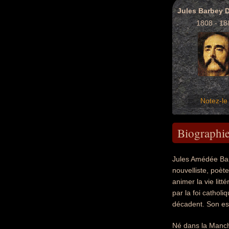
1808 - 18
Notez-le 
Biographi
Jules Amédée Barb
nouvelliste, poète
animer la vie litt
par la foi cathol
décadent. Son es
Né dans la Manch