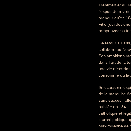
Trébutien et du M
l'espoir de revoi
preneur qu'en 18
Pitié (qui devien
rompt avec sa fam
De retour à Paris,
collabore au Nouv
Ses ambitions mon
dans l'art de la t
une vie désordonné
consomme du laud
Ses causeries spi
de la marquise Ar
sans succès : ell
publiée en 1841 e
catholique et légi
journal politique
Maximilienne de S