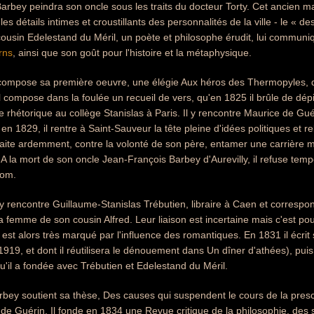
Barbey peindra son oncle sous les traits du docteur Torty. Cet ancien m
ie les détails intimes et croustillants des personnalités de la ville - le «
cousin Edelestand du Méril, un poète et philosophe érudit, lui commun
rns
, ainsi que son goût pour l'histoire et la métaphysique.
ompose sa première oeuvre, une élégie Aux héros des Thermopyles, déd
l compose dans la foulée un recueil de vers, qu'en 1825 il brûle de dépit 
e rhétorique au collège Stanislas à Paris. Il y rencontre Maurice de Gué
n 1829, il rentre à Saint-Sauveur la tête pleine d'idées politiques et re
uhaite ardemment, contre la volonté de son père, entamer une carrière mil
 A la mort de son oncle Jean-François Barbey d'Aurevilly, il refuse te
nom.
 rencontre Guillaume-Stanislas Trébutien, libraire à Caen et corresp
la femme de son cousin Alfred. Leur liaison est incertaine mais c'est po
 est alors très marqué par l'influence des romantiques. En 1831 il écri
 1919, et dont il réutilisera le dénouement dans Un dîner d'athées), pu
il a fondée avec Trébutien et Edelestand du Méril.
rbey soutient sa thèse, Des causes qui suspendent le cours de la prescrip
de Guérin. Il fonde en 1834 une Revue critique de la philosophie, des sc