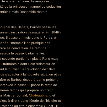
ité à une trentaine d'exemplaire.
ité de la princesse, manuel de séduction
'enrichir mais l'ensemble restera
Journal des Débats, Barbey passe les
anne d'inspiration passagère. Fin 1846 il
ue. Il passe un mois dans le Forez, à
'année : même s'il ne pratique pas
orcé sa conversion. Le retour au
surgir le passé lointain et les
la seconde partie non plus à Paris mais
ltramontain dont il est rédacteur en
ut le publier : la Révolution de 1848
 de s'adapter à la nouvelle situation et va
ître et Barbey, écoeuré par le présent,
ort avec le passé. Il passe le reste de
en même temps qu'il prépare un grand
sur Maistre, Bonald,
Chateaubriand
et
est-à-dire « dans l'étude de l'histoire et
de romans au titre d'ensemble Ouest - il