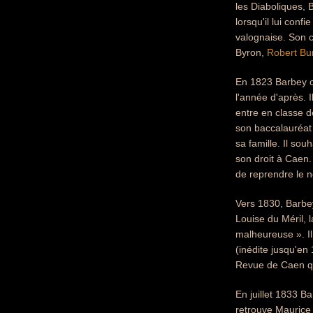
les Diaboliques, 
lorsqu'il lui conf
valognaise. Son 
Byron,
Robert Bu
En 1823 Barbey c
l'année d'après. I
entre en classe d
son baccalauréat e
sa famille. Il so
son droit à Caen.
de reprendre le 
Vers 1830, Barbey
Louise du Méril, 
malheureuse ». Il
(inédite jusqu'en
Revue de Caen qu'
En juillet 1833 Ba
retrouve Maurice 