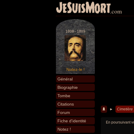
JeSuisMort
.com
1808 - 1889
Notez-le !
Général
Biographie
Tombe
Citations
►
Cimetière
Forum
Fiche d'identité
En poursuivant vo
Notez !