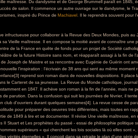
ille maîtresse. Du dandysme et de George Brummell paraît en 1845, éd
uccès de salon. Il commence un autre ouvrage sur le dandysme, le Tra
orismes, inspiré du Prince de
Machiavel
. Il le reprendra souvent pour l
ive infructueuse pour collaborer à la Revue des Deux Mondes, puis au 
sa Vieille maîtresse. Il en compose la moitié avant de connaître une p
ntre de la France en quête de fonds pour un projet de Société catholiq
héâtre de la future Histoire sans nom, et réapparaît assagi à la fin de l
e de Joseph de Maistre et sa rencontre avec Eugénie de Guérin ont am
enouvelle l'inspiration : l'écrivain de 38 ans qui sent au même moment re
enfance[3] reprend son roman dans de nouvelles dispositions. Il place 
s le Carteret de sa jeunesse. La Revue du Monde catholique, journal u
nstamment en 1847. Il achève son roman à la fin de l'année, mais ne pe
s de parution. Dans la confusion qui suit les journées de février, il tente
un club d'ouvriers durant quelques semaines[4]. La revue cesse de para
 solitude pour préparer des oeuvres très différentes, mais toutes en rapp
rtie de 1849 à lire et se documenter. Il révise Une vieille maîtresse, 
es II Stuart et Les prophètes du passé - essai de philosophie politique 
mmes supérieurs « qui cherchent les lois sociales là où elles sont », c'
es vérités éternelles ». Il conçoit dans sa retraite le plan d'une série 