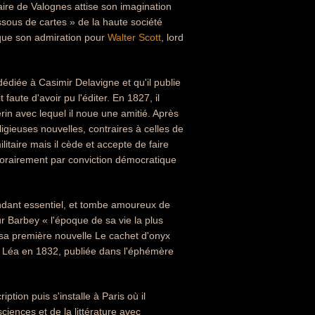
aire de Valognes attise son imagination
 dessous de cartes » de la haute société
ique son admiration pour
Walter Scott
, lord
iée à Casimir Delavigne et qu'il publie
faute d'avoir pu l'éditer. En 1827, il
rin avec lequel il noue une amitié. Après
ligieuses nouvelles, contraires à celles de
itaire mais il cède et accepte de faire
mporairement par conviction démocratique
ondant essentiel, et tombe amoureux de
ur Barbey « l'époque de sa vie la plus
t sa première nouvelle Le cachet d'onyx
is Léa en 1832, publiée dans l'éphémère
tion puis s'installe à Paris où il
iences et de la littérature avec