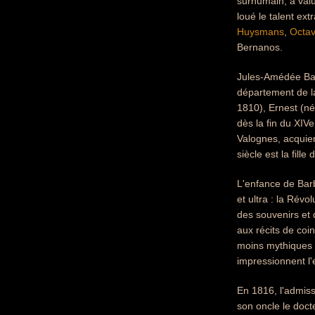
surhumain, a valu
loué le talent ex
Huysmans
,
Octa
Bernanos.
Jules-Amédée Bar
département de la
1810), Ernest (né
dès la fin du XIV
Valognes, acquier
siècle est la fille
L'enfance de Bar
et ultra : la Rév
des souvenirs et 
aux récits de coi
moins mythiques d
impressionnent l'
En 1816, l'admissi
son oncle le doct