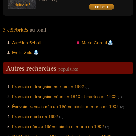
Littérature).
procès pour diffamation et un exil à Londres
la même année.
Notez-le !
Tombe ►
3 célébrités
au total
Aurélien Scholl
Maria Goretti
Emile Zola
Autres recherches
populaires
Francais et française mortes en 1902
(2)
Francais et française nées en 1840 et mortes en 1902
(1)
Écrivain francais nés au 19ème siècle et morts en 1902
(2)
Francais morts en 1902
(2)
Francais nés au 19ème siècle et morts en 1902
(2)