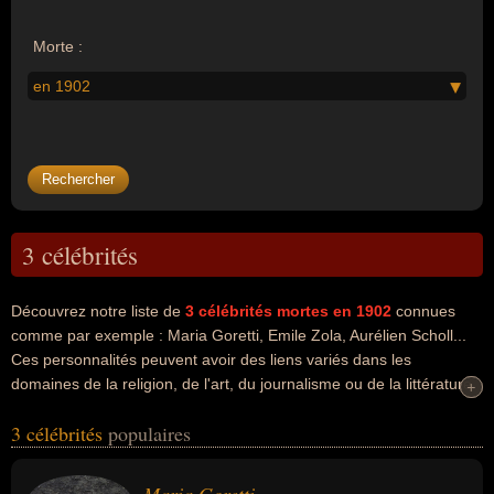
Morte :
en 1902
3 célébrités
Découvrez notre liste de
3
célébrités mortes en 1902
connues
comme par exemple : Maria Goretti, Emile Zola, Aurélien Scholl...
Ces personnalités peuvent avoir des liens variés dans les
domaines de la religion, de l'art, du journalisme ou de la littérature.
+
+
Ces célébrités peuvent également avoir été saint, artiste, écrivain,
3 célébrités
populaires
journaliste, romancier, animateur ou chroniqueur. En ce qui
concerne leurs nationalités au moment de leurs morts, ils peuvent
avoir été italien ou francais par exemple.