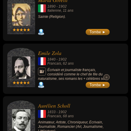
Maria Goretti
1890
-
1902
Italienne
, 11 ans
Sainte (Religion).
Tombe ►
Emile Zola
1840
-
1902
Francais
, 62 ans
Écrivain et journaliste français,
considéré comme le chef de file du
+
+
naturalisme, ses romans les + célèbres sont
« L'Assommoir » (1876), « Nana » (1879) et
Tombe ►
« Germinal » (1885). Il est l'un des
romanciers français les plus populaires, les
plus publiés, traduits et commentés au
monde et dont les oeuvres ont connu de très
Aurélien Scholl
nombreuses adaptations au cinéma et à la
télévision. Les dernières années de sa vie
1833
-
1902
sont marquées par son engagement dans
Francais
, 68 ans
l'affaire Dreyfus avec la publication en
Animateur, Artiste, Chroniqueur, Écrivain,
janvier 1898, dans le quotidien L'Aurore, de
Journaliste, Romancier (Art, Journalisme,
l'article intitulé « J'accuse » qui lui a valu un