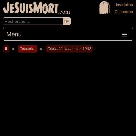
JeSuisMort
Inscription
.com
Connexion
Menu
►
Cimetière
►
Célébrités mortes en 1902