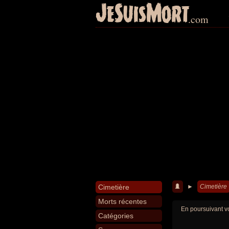
JeSuisMort
.com
Cimetière
►
Cimetière
Morts récentes
En poursuivant vo
Catégories