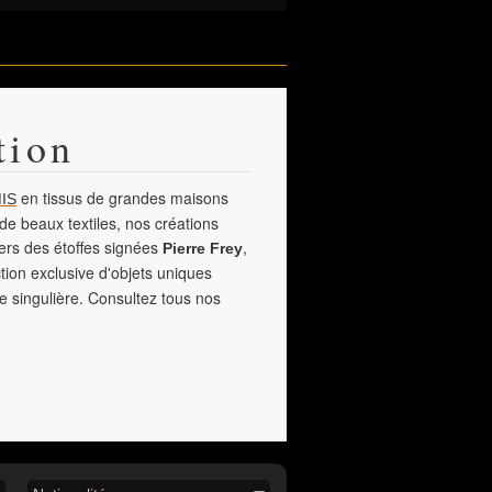
tion
en tissus de grandes maisons
IS
de beaux textiles, nos créations
vers des étoffes signées
,
Pierre Frey
tion exclusive d'objets uniques
e singulière. Consultez tous nos