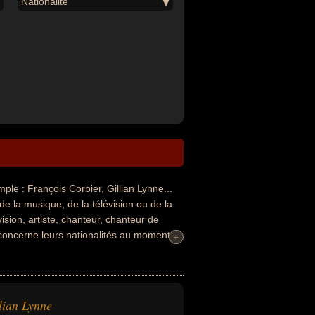
Nationalité
e : François Corbier, Gillian Lynne...
de la musique, de la télévision ou de la
sion, artiste, chanteur, chanteur de
i concerne leurs nationalités au moment
+
+
lian Lynne