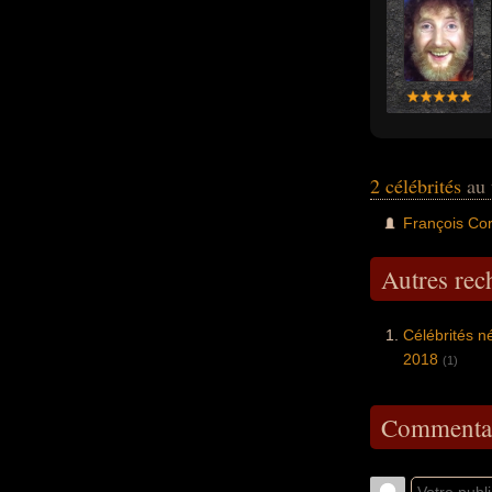
2 célébrités
au 
François Cor
Autres re
Célébrités né
2018
(1)
Commentai