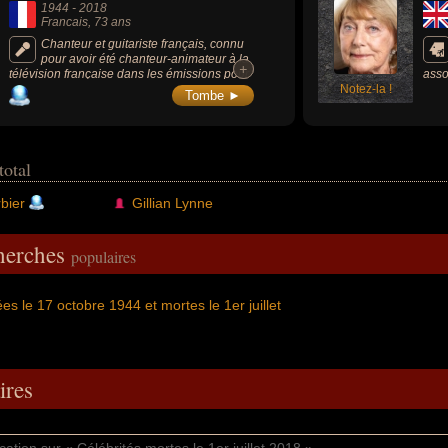
1944
-
2018
Francais
, 73 ans
Chanteur et guitariste français, connu
pour avoir été chanteur-animateur à la
+
+
télévision française dans les émissions pour
asso
la jeunesse « Récré A2 » (1978-1988) et «
Notez-la !
l'hi
Tombe ►
Club Dorothée » (1987-1997) dans les
Fant
années 1980-1990.
Oliv
New 
nom
total
bier
Gillian Lynne
cherches
populaires
es le 17 octobre 1944 et mortes le 1er juillet
res