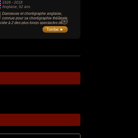
1926
-
2018
Anglaise
, 92 ans
Danseuse et chorégraphe anglaise,
connue pour sa chorégraphie théâtrale
+
+
ciée à 2 des plus longs spectacles de
stoire de Broadway : « Cats » (1981) et «
Tombe ►
ôme de l’opéra » (1986). Elle a reçu 2
ier Awards et le théâtre londonien, le
London Theatre, a été rebaptisé de son
.