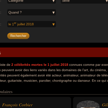
:
Catégorie
Sexe
:
Quand ?
er
:
le 1
juillet 2018
s
liste de
2
célébrités mortes le 1 juillet 2018
connues comme par exempl
 peuvent avoir des liens variés dans les domaines de l'art, du cinéma, 
ités peuvent également avoir été acteur, animateur, animateur de télévi
teur, guitariste, musicien, parolier, chorégraphe ou danseur. En ce qu
ls peuvent avoir été francais ou anglais par exemple.
ulaires
François Corbier
Gil