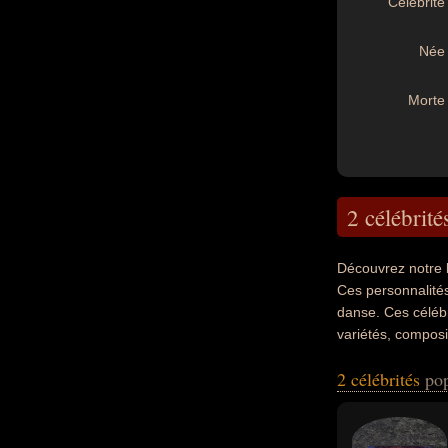
Célébrité 
Née 
Morte 
2 célébrité
Découvrez notre 
Ces personnalités
danse. Ces célébr
variétés, composi
de leurs morts, i
2 célébrités
pop