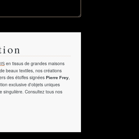
tion
en tissus de grandes maisons
IS
de beaux textiles, nos créations
vers des étoffes signées
,
Pierre Frey
tion exclusive d'objets uniques
e singulière. Consultez tous nos