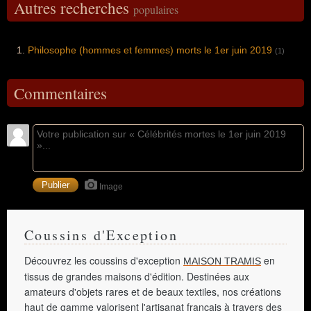
Autres recherches
populaires
Philosophe (hommes et femmes) morts le 1er juin 2019
(1)
Commentaires
Image
Coussins d'Exception
Découvrez les coussins d'exception
en
MAISON TRAMIS
tissus de grandes maisons d'édition. Destinées aux
amateurs d'objets rares et de beaux textiles, nos créations
haut de gamme valorisent l'artisanat français à travers des