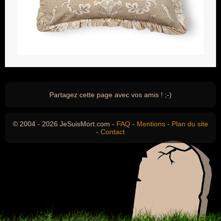
Partagez cette page avec vos amis ! ;-)
© 2004 - 2026 JeSuisMort.com -
FAQ
-
Mentions
-
Plan du site
-
Contact