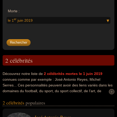
Morte :
er
le 1
juin 2019
2 célébrités
Découvrez notre liste de
2
célébrités mortes le 1 juin 2019
connues comme par exemple : José Antonio Reyes, Michel
Serres... Ces personnalités peuvent avoir des liens variés dans les
domaines du football, du sport, du sport collectif, de l'art, de
+
+
l'enseignement, de l'histoire, de l'histoire des sciences, de la
2 célébrités
populaires
littérature, de la philosophie ou de la science. Ces célébrités
peuvent également avoir été footballeur, sportif, académicien,
artiste, auteur d'ouvrages philosophiques, écrivain, enseignant,