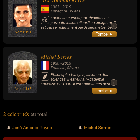
José Antonio Reyes
essayiste, historien, historien des sciences, philosophe, professeur
1983
-
2019
de philosophie ou scientifique. En ce qui concerne leurs nationalités
Espagnol
, 35 ans
au moment de leurs morts, ils peuvent avoir été espagnol ou
Footballeur espagnol, évoluant au
poste de milieu offensif ou attaquant, il
francais par exemple.
+
+
est passé notamment par Arsenal et le Real
Notez-le !
Madrid et était réputé pour la qualité de son
Tombe ►
pied gauche et son élégance sur le terrain.
Michel Serres
1930
-
2019
Francais
, 88 ans
Philosophe français, historien des
sciences, il est élu à l'Académie
+
+
française en 1990. Il est l’auteur des best-
Notez-le !
sellers « Les Cinq Sens » (1985), « Petite
Tombe ►
Poucette » (2012), « Le Gaucher boiteux »
(2015).
2 célébrités
au total
José Antonio Reyes
Michel Serres