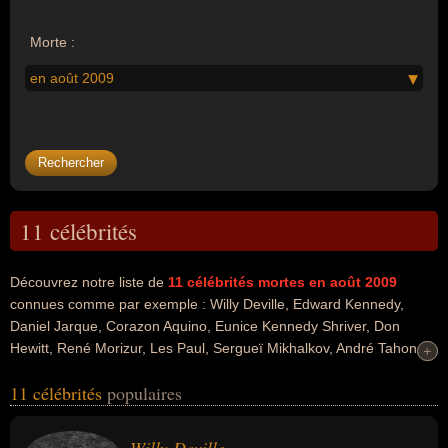
Morte :
en août 2009
11 célébrités
Découvrez notre liste de
11
célébrités mortes en août 2009
connues comme par exemple : Willy Deville, Edward Kennedy,
Daniel Jarque, Corazon Aquino, Eunice Kennedy Shriver, Don
Hewitt, René Morizur, Les Paul, Sergueï Mikhalkov, André Tahon...
+
+
Ces personnalités peuvent avoir des liens variés dans les
11 célébrités
populaires
domaines de l'art, du cinéma, de la musique, de l'histoire, de la
politique, du football, du sport, du sport collectif, people, du
business, de la télévision, de l'invention, de la littérature ou