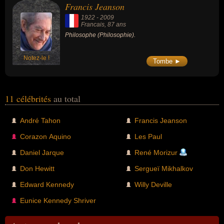
Francis Jeanson
1922
-
2009
Francais
, 87 ans
Philosophe (Philosophie).
Notez-le !
Tombe ►
11 célébrités
au total
André Tahon
Francis Jeanson
Corazon Aquino
Les Paul
Daniel Jarque
René Morizur
Don Hewitt
Sergueï Mikhalkov
Edward Kennedy
Willy Deville
Eunice Kennedy Shriver