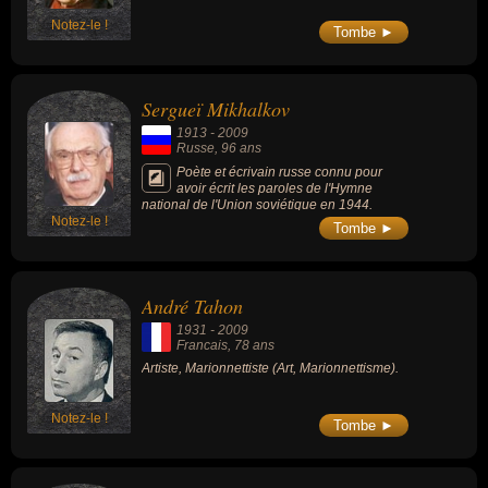
Notez-le !
Tombe ►
Sergueï Mikhalkov
1913
-
2009
Russe
, 96 ans
Poète et écrivain russe connu pour
avoir écrit les paroles de l'Hymne
national de l'Union soviétique en 1944.
Notez-le !
Tombe ►
André Tahon
1931
-
2009
Francais
, 78 ans
Artiste, Marionnettiste (Art, Marionnettisme).
Notez-le !
Tombe ►