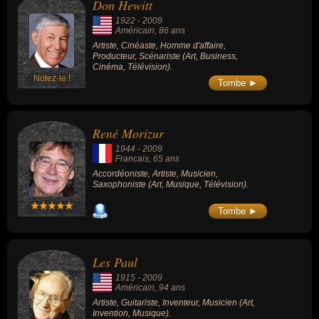
Don Hewitt
1922
-
2009
Américain
, 86 ans
Artiste, Cinéaste, Homme d'affaire,
Producteur, Scénariste (Art, Business,
Cinéma, Télévision).
Notez-le !
Tombe ►
René Morizur
1944
-
2009
Francais
, 65 ans
Accordéoniste, Artiste, Musicien,
Saxophoniste (Art, Musique, Télévision).
Tombe ►
Les Paul
1915
-
2009
Américain
, 94 ans
Artiste, Guitariste, Inventeur, Musicien (Art,
Invention, Musique).