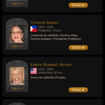
Notez-le !
Tombe ►
Corazon Aquino
1933
-
2009
Philippine
, 76 ans
Conjointe de célébrité, Femme d'état,
Femme politique, Présidente (Politique).
Notez-la !
Tombe ►
Eunice Kennedy Shriver
1921
-
2009
Américaine
, 88 ans
Soeur de célébrité (People).
Notez-la !
Tombe ►