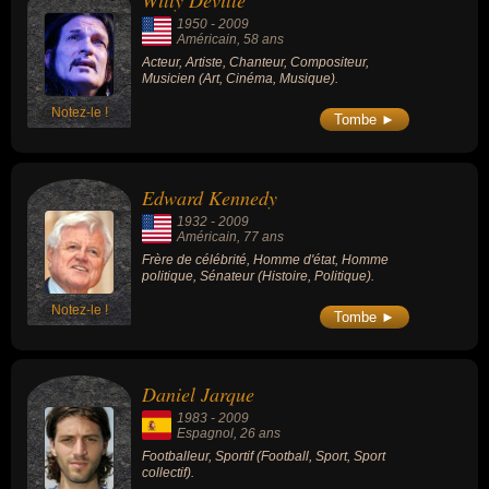
Willy Deville
marionnettisme. Ces célébrités peuvent également avoir été acteur,
1950
-
2009
artiste, chanteur, compositeur, musicien, frère de célébrité, homme
Américain
, 58 ans
d'état, homme politique, sénateur, footballeur, sportif, conjoint de
Acteur, Artiste, Chanteur, Compositeur,
Musicien (Art, Cinéma, Musique).
célébrité, président, cinéaste, homme d'affaire, producteur,
scénariste, accordéoniste, saxophoniste, guitariste, inventeur,
Notez-le !
Tombe ►
écrivain, poète ou marionnettiste. En ce qui concerne leurs
nationalités au moment de leurs morts, ils peuvent avoir été
américain, espagnol, philippin, francais ou russe par exemple.
Edward Kennedy
1932
-
2009
Américain
, 77 ans
Frère de célébrité, Homme d'état, Homme
politique, Sénateur (Histoire, Politique).
Notez-le !
Tombe ►
Daniel Jarque
1983
-
2009
Espagnol
, 26 ans
Footballeur, Sportif (Football, Sport, Sport
collectif).