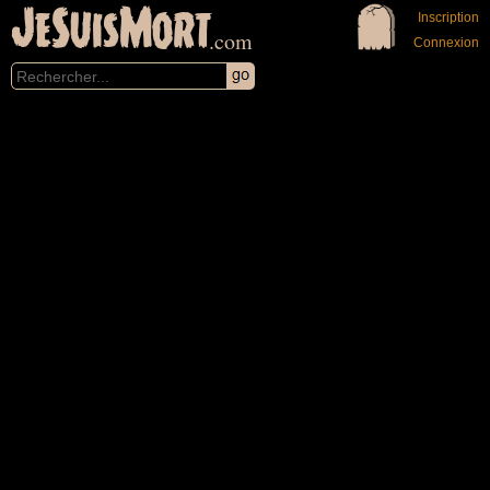
JeSuisMort
Inscription
.com
Connexion