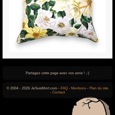
Partagez cette page avec vos amis ! ;-)
© 2004 - 2026 JeSuisMort.com -
FAQ
-
Mentions
-
Plan du site
-
Contact