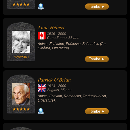
Tombe ►
Anne Hébert
1916
-
2000
Canadienne
, 83 ans
Artiste, Écrivaine, Poétesse, Scénariste (Art,
Cinéma, Littérature).
Notez-la !
Tombe ►
Patrick O'Brian
1914
-
2000
Anglais
, 85 ans
Artiste, Écrivain, Romancier, Traducteur (Art,
Littérature).
Tombe ►