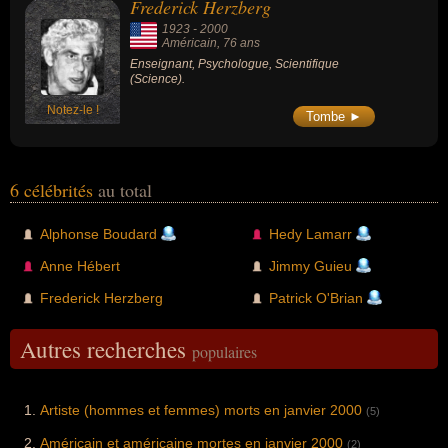
Frederick Herzberg
1923
-
2000
Américain
, 76 ans
Enseignant, Psychologue, Scientifique
(Science).
Notez-le !
Tombe ►
6 célébrités
au total
Alphonse Boudard
Hedy Lamarr
Anne Hébert
Jimmy Guieu
Frederick Herzberg
Patrick O'Brian
Autres recherches
populaires
Artiste (hommes et femmes) morts en janvier 2000
(5)
Américain et américaine mortes en janvier 2000
(2)