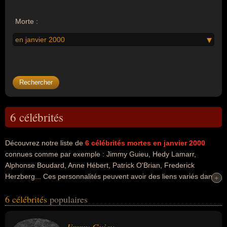
Morte :
en janvier 2000
6 célébrités
Découvrez notre liste de
6
célébrités mortes en janvier 2000
connues comme par exemple : Jimmy Guieu, Hedy Lamarr,
Alphonse Boudard, Anne Hébert, Patrick O'Brian, Frederick
Herzberg... Ces personnalités peuvent avoir des liens variés dans
+
+
les domaines de l'art, de la littérature, de la radio, du business, du
6 célébrités
populaires
cinéma, de l'invention ou de la science. Ces célébrités peuvent
également avoir été artiste, écrivain, essayiste, romancier, acteur,
homme d'affaire, inventeur, producteur, poète, scénariste,