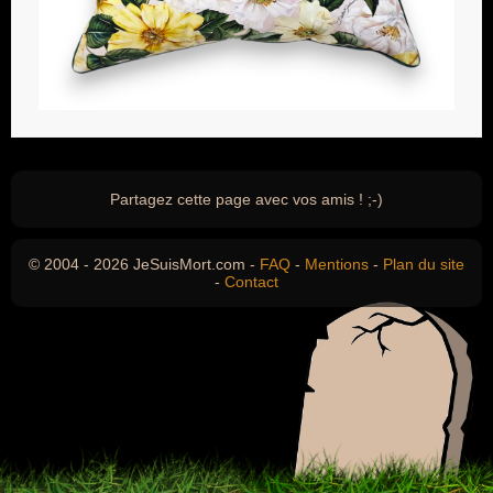
Partagez cette page avec vos amis ! ;-)
© 2004 - 2026 JeSuisMort.com -
FAQ
-
Mentions
-
Plan du site
-
Contact