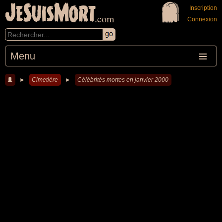
JeSuisMort
Inscription
.com
Connexion
Menu
►
Cimetière
►
Célébrités mortes en janvier 2000