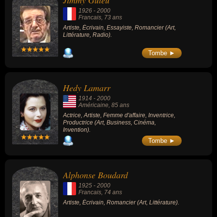
Jimmy Guieu
traducteur, enseignant, psychologue ou scientifique. En ce qui
1926
-
2000
concerne leurs nationalités au moment de leurs morts, ils peuvent
Francais
, 73 ans
avoir été francais, américain, canadien ou anglais par exemple.
Artiste, Écrivain, Essayiste, Romancier (Art,
Littérature, Radio).
Tombe ►
Hedy Lamarr
1914
-
2000
Américaine
, 85 ans
Actrice, Artiste, Femme d'affaire, Inventrice,
Productrice (Art, Business, Cinéma,
Invention).
Tombe ►
Alphonse Boudard
1925
-
2000
Francais
, 74 ans
Artiste, Écrivain, Romancier (Art, Littérature).