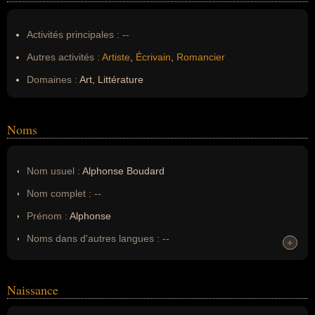
Activités principales :
--
Autres activités :
Artiste
,
Écrivain
,
Romancier
Domaines :
Art, Littérature
Noms
Nom usuel :
Alphonse Boudard
Nom complet :
--
Prénom :
Alphonse
Noms dans d'autres langues :
--
+
+
Homonymes :
0
(aucun)
Naissance
Nom de famille :
Boudard