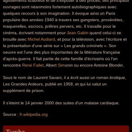
agissements scabreux et de s'exposer à des procès, ses principaux
ouvrages sont néanmoins fortement autobiographiques avec
quelques recours à son imagination. Il évoque ainsi un Paris
populaire des années 1940 à travers ses gangsters, proxénètes,
maquerelles, escrocs, prêtres pervers, etc. Il travaille pour le
cinéma, écrivant notamment pour
Jean Gabin
quand celui-ci se
brouille avec
Michel Audiard
, et pour la télévision, avec l'écriture et
la présentation d'une série sur « Les grands criminels ». Son
oeuvre est l'une des plus importantes de la littérature française
d'après-guerre. Il fait partie de cette famille d'écrivains où l'on
rencontre
René Fallet
, Albert
Sim
onin ou encore Antoine Blondin.
Sous le nom de Laurent Savani, il a écrit aussi un roman érotique,
Les Grandes Ardeurs, publié en 1958, et qui lui valut un
supplément de prison.
Il s'éteint le 14 janvier 2000 des suites d'un malaise cardiaque.
Source :
fr.wikipedia.org
Tombe