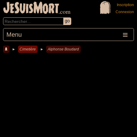
JeSuisMort
Inscription
.com
Connexion
Menu
►
Cimetière
►
Alphonse Boudard