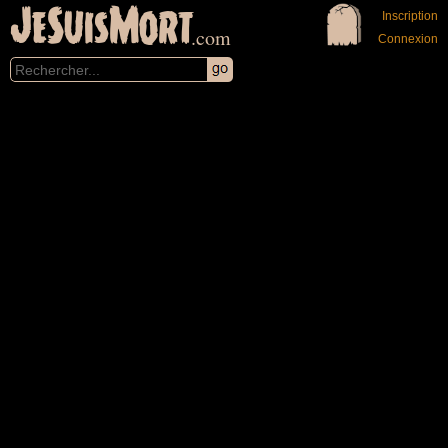
JeSuisMort
Inscription
.com
Connexion