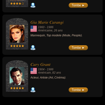
petits cabarets, en un véritable spectacle de
music-hall adapté à des grandes salles
Tombe ►
comme l'Olympia. Son succès, ses
performances vocales et sa liberté de ton ont
été salués, notamment après sa mort, par de
nombreux artistes ou hommes politiques.
Gia Marie Carangi
1960
-
1986
Américaine
, 26 ans
Mannequin, Top modele (Mode, People).
Tombe ►
Cary Grant
1904
-
1986
Américain
, 82 ans
Acteur, Artiste (Art, Cinéma).
Tombe ►