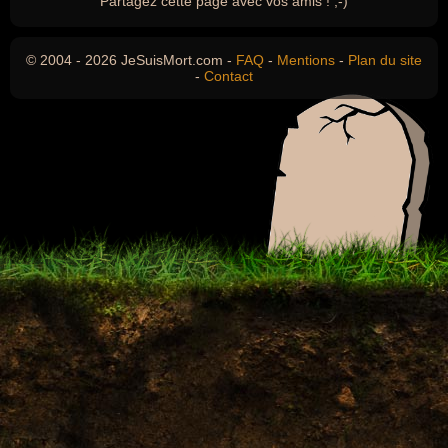
Partagez cette page avec vos amis ! ;-)
© 2004 - 2026 JeSuisMort.com -
FAQ
-
Mentions
-
Plan du site
-
Contact