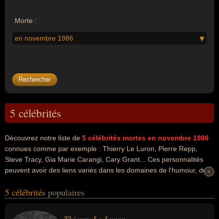
Morte :
en novembre 1986
5 célébrités
Découvrez notre liste de
5
célébrités mortes en novembre 1986
connues comme par exemple : Thierry Le Luron, Pierre Repp,
Steve Tracy, Gia Marie Carangi, Cary Grant... Ces personnalités
peuvent avoir des liens variés dans les domaines de l'humour, de
+
+
l'art, du cinéma, du théâtre, people ou de la mode. Ces célébrités
5 célébrités
populaires
peuvent également avoir été artiste, chanteur, comique, imitateur,
musicien, acteur, mannequin ou top modele. En ce qui concerne
leurs nationalités au moment de leurs morts, ils peuvent avoir été