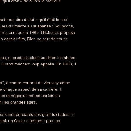
i qu'il était « de si loin le meilleur
eurs, dira de lui « qu'il était le seul
siques du maître su suspense : Soupçons,
an a écrit qu'en 1965, Hitchcock proposa
n dernier film, Rien ne sert de courir
, et produisit plusieurs films distribués
et Grand méchant loup appelle. En 1963, il
ant", à contre-courant du vieux système
de chaque aspect de sa carrière. Il
aires et négociait même parfois un
i les grandes stars.
eurs indépendants des grands studios, il
 remit un Oscar d'honneur pour sa