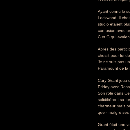
Ayant connu le s
Lockwood. Il choi
studio étaient p
confusion avec un
C et G qui avaien
Après des partici
choisit pour lui 
Je ne suis pas un
Paramount de la 
Cary Grant joua 
Friday avec Rosal
Son rôle dans Cet
solidifièrent sa f
charmeur mais peu
que - malgré ses dé
Grant était une v