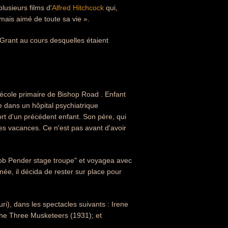
lusieurs films d'
Alfred Hitchcock
qui,
jamais aimé de toute sa vie ».
 Grant au cours desquelles étaient
 l'école primaire de Bishop Road . Enfant
e dans un hôpital psychiatrique
ort d'un précédent enfant. Son père, qui
ues vacances. Ce n'est pas avant d'avoir
 "Bob Pender stage troupe" et voyagea avec
née, il décida de rester sur place pour
i), dans les spectacles suivants : Irene
The Three Musketeers (1931); et