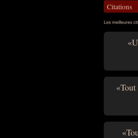
Citations
Les meilleures ci
U
Tout
Tou