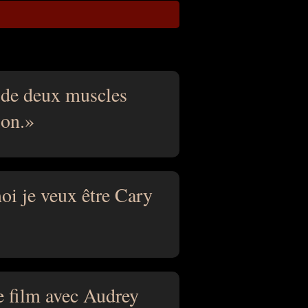
e de deux muscles
ion.
i je veux être Cary
re film avec Audrey