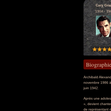
Cary Gra
1904 - 19
Biographi
Archibald Alexand
novembre 1986 à D
juin 1942.
Après une adolesc
», devient chant
de représentant d