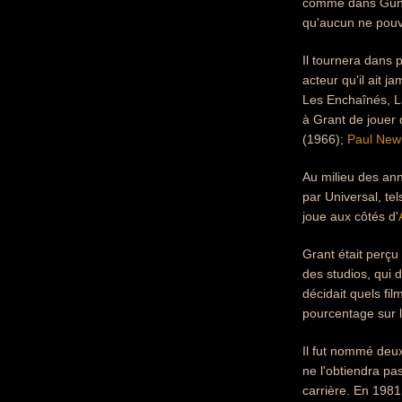
comme dans Gunga
qu'aucun ne pouva
Il tournera dans p
acteur qu'il ait 
Les Enchaînés, La
à Grant de jouer 
(1966);
Paul Ne
Au milieu des ann
par Universal, te
joue aux côtés d'
Grant était perçu
des studios, qui d
décidait quels fil
pourcentage sur l
Il fut nommé deux
ne l'obtiendra pa
carrière. En 1981