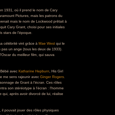
en 1931, où il prend le nom de Cary
aramount Pictures, mais les patrons du
venait mais le nom de Lockwood prêtait à
it Cary Grant, choisi pour ses initiales
s stars de l'époque.
a célébrité vint grâce à
Mae West
qui le
is pas un ange (tous les deux de 1933).
Oscar du meilleur film, qui sauva
r Bébé avec
Katharine Hepburn
, His Girl
 je me sens rajeunir avec
Ginger Rogers
.
rsonnage de Grant à l'écran. Ces rôles
ntra son stéréotype à l'écran : l'homme
ui, après avoir divorcé de lui, réalise
 il pouvait jouer des rôles physiques