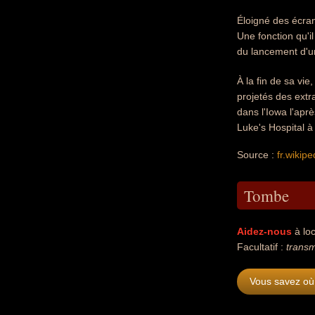
Éloigné des écran
Une fonction qu'i
du lancement d'un
À la fin de sa vi
projetés des extr
dans l'Iowa l'aprè
Luke's Hospital à
Source :
fr.wikipe
Tombe
Aidez-nous
à loc
Facultatif :
transm
Vous savez où