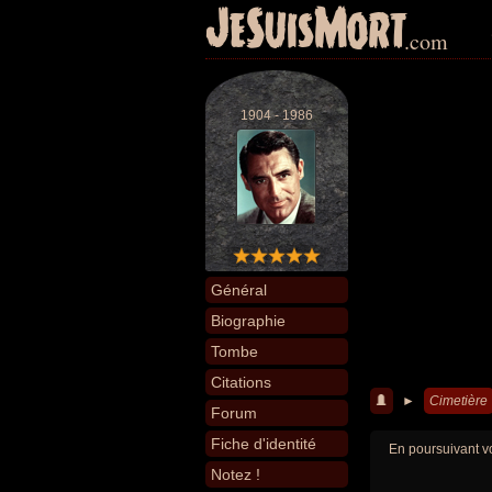
JeSuisMort
.com
1904 - 1986
Général
Biographie
Tombe
Citations
►
Cimetière
Forum
Fiche d'identité
En poursuivant vo
Notez !