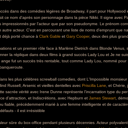
uccès dans des comédies légères de Broadway, il part pour Hollywood 
sit ce nom d'après son personnage dans la pièce Nikki. Il signe avec P
lus impressionnés par l'acteur que par son pseudonyme. Le prénom con
 autre acteur. C'est en parcourant une liste de noms d'emprunt que naqu
t déjà porté chance à
Clark Gable
et
Gary Cooper
, deux des plus grand
pations et un premier rôle face à Marlène Dietrich dans Blonde Venus, s
donner la réplique dans deux films à grand succès Lady Lou et Je ne su
 ange fut un succès très rentable, tout comme Lady Lou, nommé pour l'
banqueroute.
dans les plus célèbres screwball comedies, dont L'Impossible monsieu
ind Russell, Arsenic et vieilles dentelles avec
Priscilla Lane
, et Chérie,
te sacrée vérité avec Irene Dunne représente l'incarnation type du pe
orce d'attraction, et Indiscrétions, avec Hepburn et
James Stewart
, démo
 fiable, précédemment marié à une femme intelligente et de caractère q
fauts - il est irrésistible
aleur sûre du box-office pendant plusieurs décennies. Acteur polyvalent,