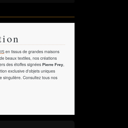
tion
en tissus de grandes maisons
IS
de beaux textiles, nos créations
vers des étoffes signées
,
Pierre Frey
tion exclusive d'objets uniques
e singulière. Consultez tous nos