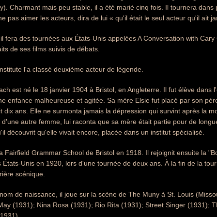
). Charmant mais peu stable, il a été marié cinq fois. Il tournera dans p
 pas aimer les acteurs, dira de lui « qu'il était le seul acteur qu'il ait 
e, il fera des tournées aux États-Unis appelées A Conversation with Cary
its de ses films suivis de débats.
nstitute l'a classé deuxième acteur de légende.
ch est né le 18 janvier 1904 à Bristol, en Angleterre. Il fut élève dans
une enfance malheureuse et agitée. Sa mère Elsie fut placé par son pèr
it dix ans. Elle ne surmonta jamais la dépression qui survint après la m
ls d'une autre femme, lui raconta que sa mère était partie pour de long
il découvrit qu'elle vivait encore, placée dans un institut spécialisé.
 la Fairfield Grammar School de Bristol en 1918. Il rejoignit ensuite la
s États-Unis en 1920, lors d'une tournée de deux ans. À la fin de la tour
rière scénique.
om de naissance, il joue sur la scène de The Muny à St. Louis (Missour
May (1931); Nina Rosa (1931); Rio Rita (1931); Street Singer (1931); 
(1931).