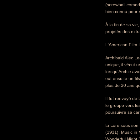
(screwball comedy
bien connu pour ne
À la fin de sa vi
projetés des extra
L'American Film I
Archibald Alec Lea
unique, il vécut 
lorsqu'Archie ava
eut ensuite un fi
plus de 30 ans qu'
Il fut renvoyé de
le groupe vers le
poursuivre sa car
Encore sous son n
(1931); Music in 
Wonderful Night 