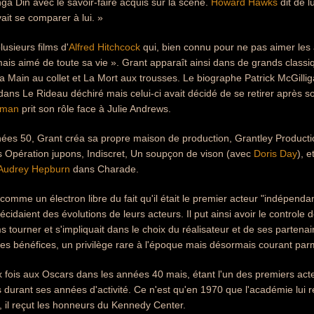
 Din avec le savoir-faire acquis sur la scène.
Howard Hawks
dit de lu
it se comparer à lui. »
lusieurs films d'
Alfred Hitchcock
qui, bien connu pour ne pas aimer les act
jamais aimé de toute sa vie ». Grant apparaît ainsi dans de grands clas
 Main au collet et La Mort aux trousses. Le biographe Patrick McGillig
dans Le Rideau déchiré mais celui-ci avait décidé de se retirer après so
wman
prit son rôle face à Julie Andrews.
ées 50, Grant créa sa propre maison de production, Grantley Productions
ls Opération jupons, Indiscret, Un soupçon de vison (avec
Doris Day
), 
Audrey Hepburn
dans Charade.
 comme un électron libre du fait qu'il était le premier acteur "indépend
écidaient des évolutions de leurs acteurs. Il put ainsi avoir le controle 
ms tourner et s'impliquait dans le choix du réalisateur et de ses parten
es bénéfices, un privilège rare à l'époque mais désormais courant parm
 fois aux Oscars dans les années 40 mais, étant l'un des premiers act
s durant ses années d'activité. Ce n'est qu'en 1970 que l'académie lui
, il reçut les honneurs du Kennedy Center.