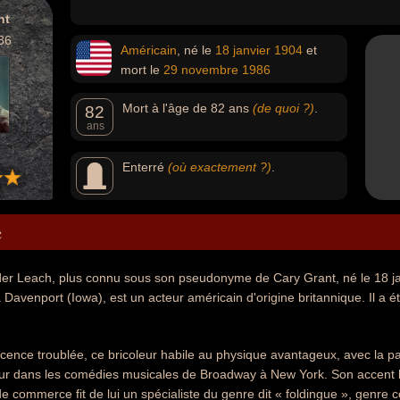
nt
86
Américain
, né le
18 janvier
1904
et
mort le
29 novembre
1986
Mort à l'âge de 82 ans
(de quoi ?)
.
82
ans
Enterré
(où exactement ?)
.
e
er Leach, plus connu sous son pseudonyme de Cary Grant, né le 18 jan
avenport (Iowa), est un acteur américain d'origine britannique. Il a ét
ence troublée, ce bricoleur habile au physique avantageux, avec la pa
eur dans les comédies musicales de Broadway à New York. Son accent br
e commerce fit de lui un spécialiste du genre dit « foldingue », genr