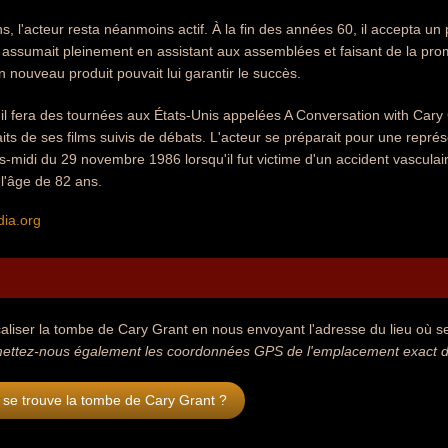
s, l'acteur resta néanmoins actif. À la fin des années 60, il accepta u
l assumait pleinement en assistant aux assemblées et faisant de la pro
 nouveau produit pouvait lui garantir le succès.
e, il fera des tournées aux États-Unis appelées A Conversation with Cary
aits de ses films suivis de débats. L'acteur se préparait pour une repré
s-midi du 29 novembre 1986 lorsqu'il fut victime d'un accident vasculaire
 l'âge de 82 ans.
dia.org
aliser la tombe de Cary Grant en nous envoyant l'adresse du lieu où se 
ettez-nous également les coordonnées GPS de l'emplacement exact de
 se trouve la tombe de Cary Grant ?