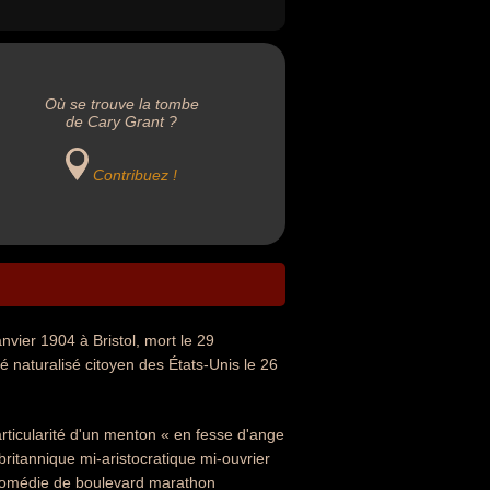
Où se trouve la tombe
de Cary Grant ?
Contribuez !
vier 1904 à Bristol, mort le 29
é naturalisé citoyen des États-Unis le 26
rticularité d'un menton « en fesse d'ange
itannique mi-aristocratique mi-ouvrier
e comédie de boulevard marathon