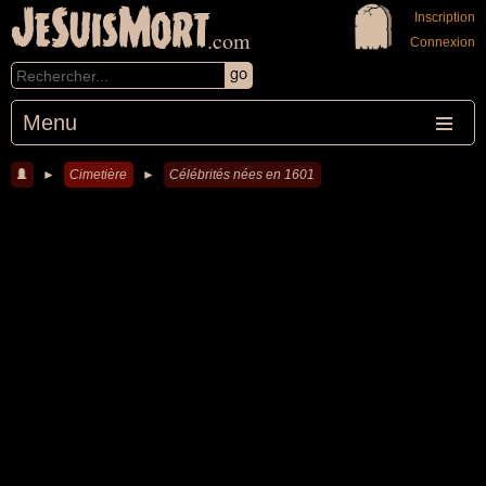
JeSuisMort
Inscription
.com
Connexion
Menu
►
Cimetière
►
Célébrités nées en 1601