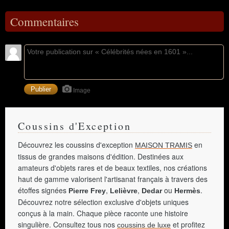
Commentaires
Image
Coussins d'Exception
Découvrez les coussins d'exception
en
MAISON TRAMIS
tissus de grandes maisons d'édition. Destinées aux
amateurs d'objets rares et de beaux textiles, nos créations
haut de gamme valorisent l'artisanat français à travers des
étoffes signées
,
,
ou
.
Pierre Frey
Lelièvre
Dedar
Hermès
Découvrez notre sélection exclusive d'objets uniques
conçus à la main. Chaque pièce raconte une histoire
singulière. Consultez tous nos
et profitez
coussins de luxe