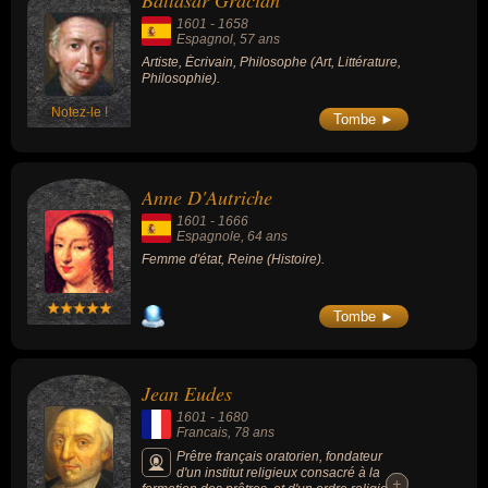
Baltasar Gracian
moment de leurs morts, ils peuvent avoir été espagnol ou francais
1601
-
1658
par exemple.
Espagnol
, 57 ans
Artiste, Écrivain, Philosophe (Art, Littérature,
Philosophie).
Notez-le !
Tombe ►
Anne D'Autriche
1601
-
1666
Espagnole
, 64 ans
Femme d'état, Reine (Histoire).
Tombe ►
Jean Eudes
1601
-
1680
Francais
, 78 ans
Prêtre français oratorien, fondateur
d'un institut religieux consacré à la
+
+