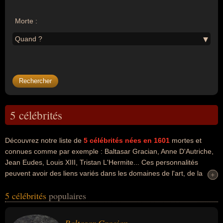
Morte :
Quand ?
5 célébrités
Découvrez notre liste de
5
célébrités nées en 1601
mortes et
connues comme par exemple : Baltasar Gracian, Anne D'Autriche,
Jean Eudes, Louis XIII, Tristan L'Hermite... Ces personnalités
peuvent avoir des liens variés dans les domaines de l'art, de la
+
+
littérature, de la philosophie, de l'histoire, de la religion, du gotha ou
5 célébrités
populaires
du théâtre. Ces célébrités peuvent également avoir été artiste,
écrivain, philosophe, homme d'état, roi, prêtre, religieux, saint,
dramaturge ou poète. En ce qui concerne leurs nationalités au