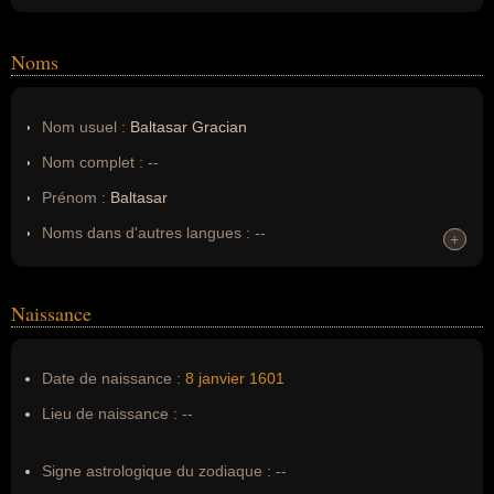
Noms
Nom usuel :
Baltasar Gracian
Nom complet :
--
Prénom :
Baltasar
Noms dans d'autres langues :
--
+
+
Homonymes :
0
(aucun)
Naissance
Nom de famille :
Gracian
Pseudonyme :
--
Date de naissance :
8 janvier
1601
Surnom :
--
Lieu de naissance :
--
Erreurs d'écriture :
Baltasar Gracián, Baltasar Gracian y
Morales
Signe astrologique du zodiaque :
--