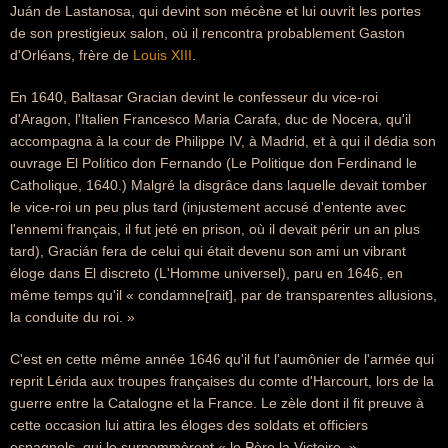
Juán de Lastanosa, qui devint son mécène et lui ouvrit les portes
de son prestigieux salon, où il rencontra probablement Gaston
d'Orléans, frère de
Louis XIII
.
En 1640, Baltasar Gracian devint le confesseur du vice-roi
d'Aragon, l'Italien Francesco Maria Carafa, duc de Nocera, qu'il
accompagna à la cour de Philippe IV, à Madrid, et à qui il dédia son
ouvrage El Político don Fernando (Le Politique don Ferdinand le
Catholique, 1640.) Malgré la disgrâce dans laquelle devait tomber
le vice-roi un peu plus tard (injustement accusé d'entente avec
l'ennemi français, il fut jeté en prison, où il devait périr un an plus
tard), Gracián fera de celui qui était devenu son ami un vibrant
éloge dans El discreto (L'Homme universel), paru en 1646, en
même temps qu'il « condamne[rait], par de transparentes allusions,
la conduite du roi. »
C'est en cette même année 1646 qu'il fut l'aumônier de l'armée qui
reprit Lérida aux troupes françaises du comte d'Harcourt, lors de la
guerre entre la Catalogne et la France. Le zèle dont il fit preuve à
cette occasion lui attira les éloges des soldats et officiers
espagnols, qui le surnommèrent « le Père la Victoire. »