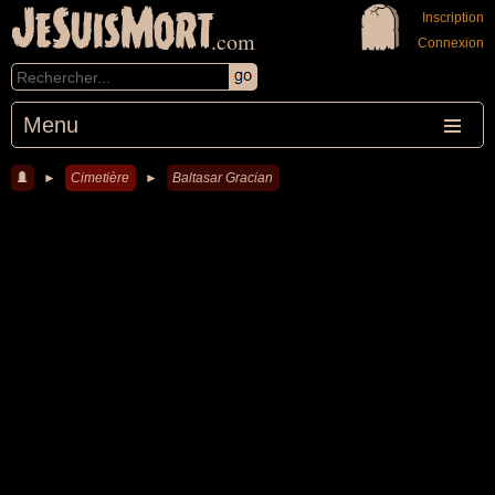
JeSuisMort
Inscription
.com
Connexion
Menu
►
Cimetière
►
Baltasar Gracian