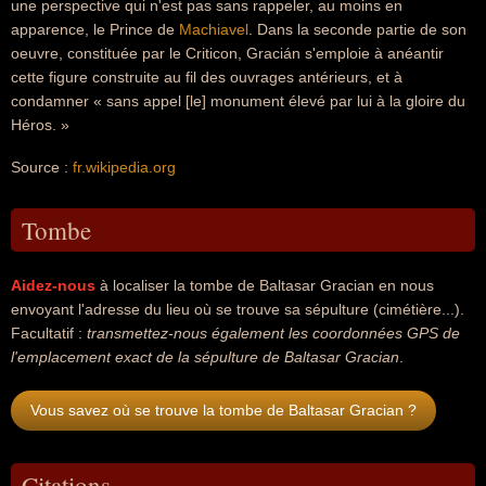
une perspective qui n'est pas sans rappeler, au moins en
apparence, le Prince de
Machiavel
. Dans la seconde partie de son
oeuvre, constituée par le Criticon, Gracián s'emploie à anéantir
cette figure construite au fil des ouvrages antérieurs, et à
condamner « sans appel [le] monument élevé par lui à la gloire du
Héros. »
Source :
fr.wikipedia.org
Tombe
Aidez-nous
à localiser la tombe de Baltasar Gracian en nous
envoyant l'adresse du lieu où se trouve sa sépulture (cimétière...).
Facultatif :
transmettez-nous également les coordonnées GPS de
l'emplacement exact de la sépulture de Baltasar Gracian
.
Vous savez où se trouve la tombe de Baltasar Gracian ?
Citations