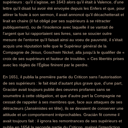
supérieurs : qu'il s'agisse, en 1643 alors qu'il était à Valence, d'une
lettre qu'il disait lui avoir été envoyée depuis les Enfers et que, pour
attirer la foule à son sermon, il avait annoncé qu'il décachetterait et
lirait en chaire (il fut obligé par ses supérieurs à se rétracter
publiquement), ou de l'insolence avec laquelle il se vantait de
l'argent que lui rapportaient ses livres, sans se soucier outre
mesure de l'entorse qu'il faisait ainsi au voeu de pauvreté, il s'était
acquis une réputation telle que le Supérieur général de la
Compagnie de Jésus, Goschwin Nickel, alla jusqu'à le qualifier de «
croix de ses supérieurs et fauteur de troubles. » Ces libertés prises
avec les règles de l'Église finirent par le perdre.
En 1651, il publia la première partie du Criticon sans l'autorisation
de ses supérieurs : le fait était d'autant plus grave que, d'une part,
Gracián avait toujours publié des oeuvres profanes sans se
soumettre à cette obligation, et que d'autre part la Compagnie ne
cessait de rappeler à ses membres que, face aux attaques de ses
détracteurs (Jansénistes en tête), ils se devaient de conserver une
attitude et un comportement irréprochables. Gracián fit comme il
avait toujours fait : il ignora les remontrances de ses supérieurs et
publia en 1654 la seconde partie du Criticon, malgré l'interdiction