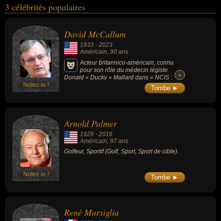
3 célébrités
populaires
football ou du sport collectif. Ces célébrités peuvent également
avoir été acteur, artiste, golfeur, sportif, entraineur, entraineur de
football ou footballeur. En ce qui concerne leurs nationalités au
David McCallum
moment de leurs morts, ils peuvent avoir été américain, anglais ou
1933
-
2023
francais par exemple.
Américain
, 90 ans
Acteur britannico-américain, connu
pour son rôle du médecin légiste
+
+
Donald « Ducky » Mallard dans « NCIS :
Notez-le !
Enquêtes spéciales » (2003-2023), d'Illya
Tombe ►
Kouriakine, un agent secret d'origine russe
dans la série « Des agents très spéciaux »
(1964-1968) et le lieutenant-colonel Eric
Ashley-Pitt dans « La Grande Évasion »
Arnold Palmer
(1963).
1929
-
2016
Américain
, 87 ans
Golfeur, Sportif (Golf, Sport, Sport de cible).
Notez-le !
Tombe ►
René Marsiglia