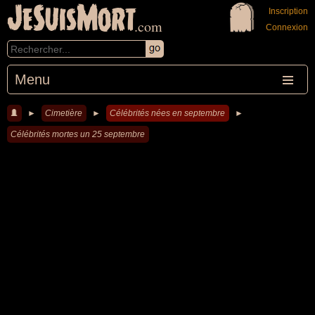
JeSuisMort
Inscription
.com
Connexion
Menu
►
Cimetière
►
Célébrités nées en septembre
►
Célébrités mortes un 25 septembre