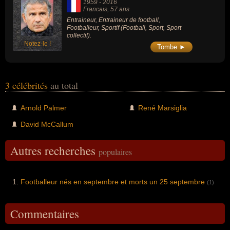
1959
-
2016
Francais
, 57 ans
Entraineur, Entraineur de football,
Footballeur, Sportif (Football, Sport, Sport
collectif).
Notez-le !
Tombe ►
3 célébrités
au total
Arnold Palmer
René Marsiglia
David McCallum
Autres recherches
populaires
Footballeur nés en septembre et morts un 25 septembre
(1)
Commentaires