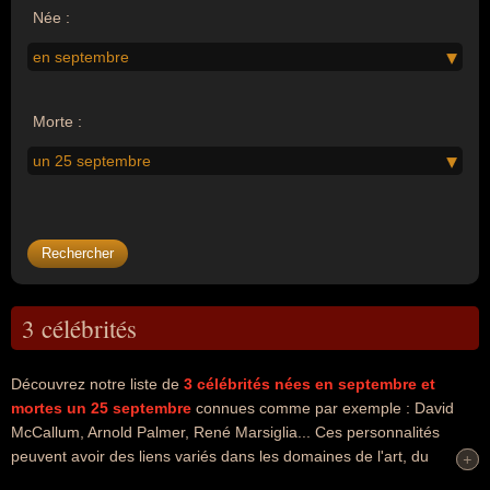
Née :
en septembre
Morte :
un 25 septembre
3 célébrités
Découvrez notre liste de
3
célébrités nées en septembre
et
mortes un 25 septembre
connues comme par exemple : David
McCallum, Arnold Palmer, René Marsiglia... Ces personnalités
peuvent avoir des liens variés dans les domaines de l'art, du
+
+
cinéma, de la télévision, du golf, du sport, du sport de cible, du