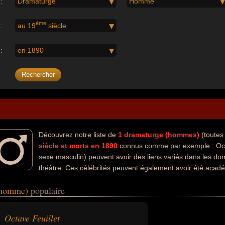
:
Dramaturge
Homme
ème
:
au 19
siècle
:
en 1890
Découvrez notre liste de
1
dramaturge (hommes)
(toutes
siècle
et morts en 1890
connus comme par exemple : Octa
sexe masculin) peuvent avoir des liens variés dans les doma
théâtre. Ces célébrités peuvent également avoir été académ
eurs nationalités au moment de leurs morts, ils peuvent avoir été franc
 (homme)
populaire
Octave Feuillet