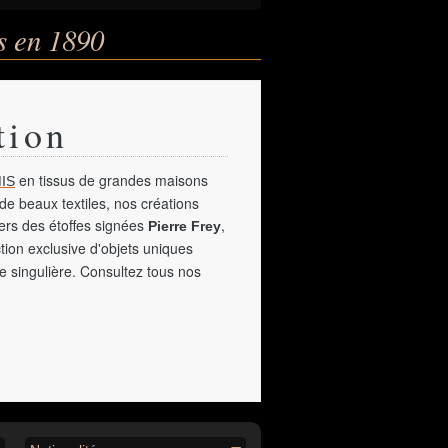
s en 1890
tion
en tissus de grandes maisons
IS
de beaux textiles, nos créations
vers des étoffes signées
,
Pierre Frey
tion exclusive d'objets uniques
e singulière. Consultez tous nos