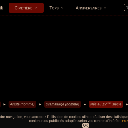
Cimetière
Tops
Anniversaires
ème
►
Artiste (homme)
►
Dramaturge (homme)
►
Nés au 19
siècle
tre navigation, vous acceptez l'utilisation de cookies afin de réaliser des statistiq
contenus ou publicités adaptés selon vos centres d'intérêts.
En s
OK