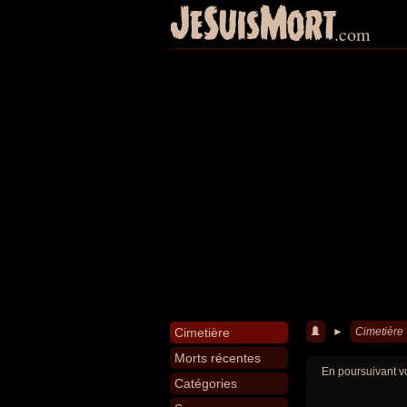
JeSuisMort
.com
Cimetière
►
Cimetière
Morts récentes
En poursuivant vo
Catégories