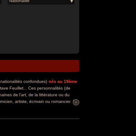
Nationalité
 nationalités confondues)
nés au 19ème
ve Feuillet... Ces personnalités (de
ines de l'art, de la littérature ou du
icien, artiste, écrivain ou romancier. En
+
+
ais par exemple.