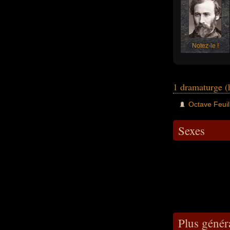
Notez-le !
1 dramaturge
Octave Feuil
Sexes
Plus géné