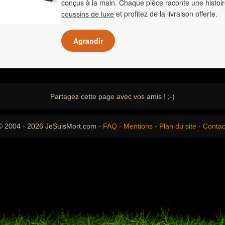
conçus à la main. Chaque pièce raconte une histoir
et profitez de la livraison offerte.
coussins de luxe
Agrandir
Partagez cette page avec vos amis ! ;-)
© 2004 - 2026 JeSuisMort.com -
FAQ
-
Mentions
-
Plan du site
-
Contac