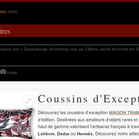
mme)
(5064)
res
Image
Coussins d'Excep
Découvrez les coussins d'exception
MAISON TRAM
d'édition. Destinées aux amateurs d'objets rares et 
haut de gamme valorisent l'artisanat français à tra
,
ou
. Découvrez notre sélec
Lelièvre
Dedar
Hermès