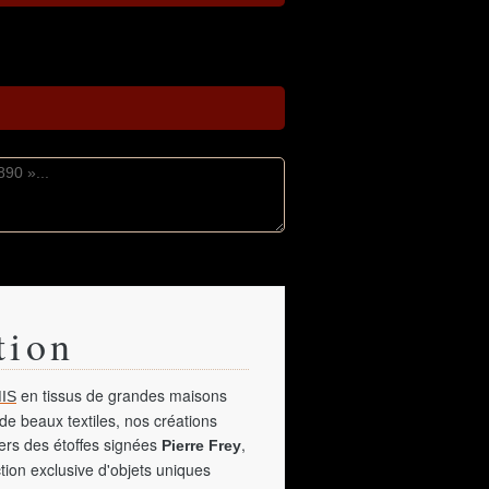
tion
en tissus de grandes maisons
IS
de beaux textiles, nos créations
vers des étoffes signées
,
Pierre Frey
tion exclusive d'objets uniques