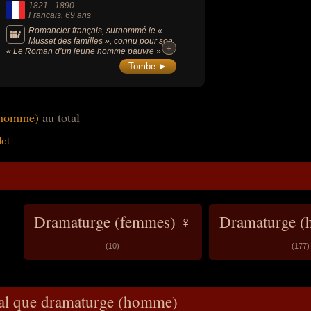
1821
-
1890
Francais
, 69 ans
Romancier français, surnommé le «
Musset des familles », connu pour son
+
+
« Le Roman d’un jeune homme pauvre »
(1858), il fut membre de l'Académie
Tombe ►
française.
 (homme)
au total
let
Dramaturge (femmes) ♀
Dramaturge 
(10)
(177)
ral que dramaturge (homme)