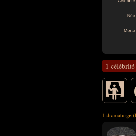
Célébrité 
Née 
Morte 
1 célébrité
ce qui concerne l
1 dramaturge