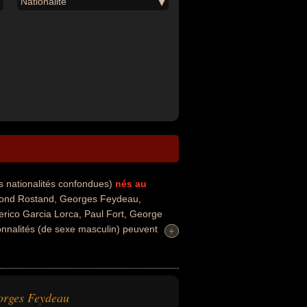
Nationalité
s nationalités confondues)
nés au
ond Rostand, Georges Feydeau,
rico Garcia Lorca, Paul Fort, George
nnalités (de sexe masculin) peuvent
+
+
a, du dessin ou de la musique. Ces
rité, écrivain, essayiste, poète,
te, critique littéraire ou nouvelliste. En
is, russe, espagnol ou irlandais par
orges Feydeau