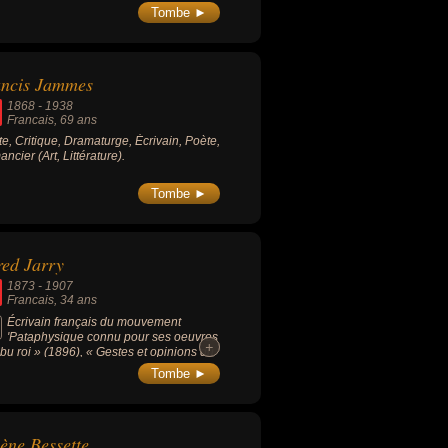
Tombe ►
ancis Jammes
1868
-
1938
Francais
, 69 ans
ste, Critique, Dramaturge, Écrivain, Poète,
ncier (Art, Littérature).
Tombe ►
red Jarry
1873
-
1907
Francais
, 34 ans
Écrivain français du mouvement
'Pataphysique connu pour ses oeuvres
+
+
Ubu roi » (1896), « Gestes et opinions du
eur Faustroll, pataphysicien » (1911), «
Tombe ►
our absolu » (1899), « Ubu enchaîné »
0) , « Le Surmâle » (1902)...
ène Bessette