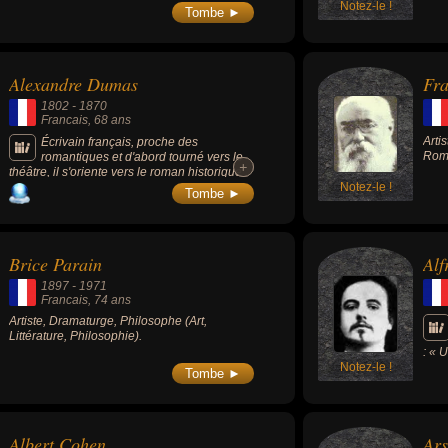
Notez-le !
Tombe ►
Alexandre Dumas
Fr
1802
-
1870
Francais
, 68 ans
Arti
Écrivain français, proche des
Roma
romantiques et d'abord tourné vers le
+
+
théâtre, il s'oriente vers le roman historique
telles que la trilogie « Les Trois
Notez-le !
Tombe ►
Mousquetaires » (1844), « Vingt ans après »
(1845) et « Le Vicomte de Bragelonne »
(1847), ou encore « Le Comte de Monte-
Cristo » (1844-1846), « La dame de
Brice Parain
Alf
Monsoreau » (1846) et « La Reine Margot »
(1845). Il est le père des écrivains Henry
1897
-
1971
Bauër et Alexandre Dumas (1824-1895, dit «
Francais
, 74 ans
Dumas fils », auteur de La Dame aux
Artiste, Dramaturge, Philosophe (Art,
camélias).
Littérature, Philosophie).
: « 
Notez-le !
doct
Tombe ►
L'Am
(190
Albert Cohen
Ars