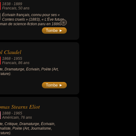
1838
-
1889
Francais
, 50 ans
Écrivain français, connu pour ses «
Contes cruels » (1883), « L'Ève future
+
+
oman de science-fiction paru en 1886) et
rame « Axël » (annonçant le théâtre
Tombe ►
oliste).
l Claudel
1868
-
1955
Francais
, 86 ans
ste, Dramaturge, Écrivain, Poète (Art,
rature).
Tombe ►
mas Stearns Eliot
1888
-
1965
Américain
, 76 ans
ste, Critique, Dramaturge, Écrivain,
naliste, Poète (Art, Journalisme,
rature).