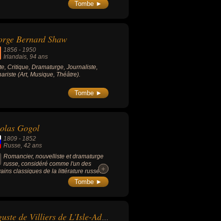
Tombe ►
orge Bernard Shaw
1856
-
1950
Irlandais
, 94 ans
ste, Critique, Dramaturge, Journaliste,
ariste (Art, Musique, Théâtre).
Tombe ►
olas Gogol
1809
-
1852
Russe
, 42 ans
Romancier, nouvelliste et dramaturge
russe, considéré comme l'un des
+
+
vains classiques de la littérature russe.
oeuvres les plus connues sont «
Tombe ►
elles de Pétersbourg (Le Nez, Le
eau...) » (1836, nouvelles), « Les Âmes
es » (1842, roman), « Tarass Boulba »
3, roman) ou « Le Revizor » (1836,
die en 5 actes).
Auguste de Villiers de L'Isle-Adam