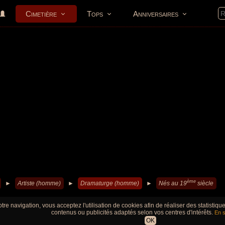
Cimetière
Tops
Anniversaires
ème
►
Artiste (homme)
►
Dramaturge (homme)
►
Nés au 19
siècle
tre navigation, vous acceptez l'utilisation de cookies afin de réaliser des statistiq
contenus ou publicités adaptés selon vos centres d'intérêts.
En s
OK