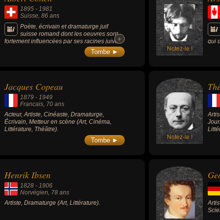
1895
-
1981
Suisse
, 86 ans
Poète, écrivain et dramaturge juif
suisse romand dont les oeuvres sont
+
+
fortement influencées par ses racines juives
qui 
et son engagement politique sioniste.
Notez-le !
préj
Tombe ►
Jacques Copeau
Thé
1879
-
1949
Francais
, 70 ans
Acteur, Artiste, Cinéaste, Dramaturge,
Arti
Écrivain, Metteur en scène (Art, Cinéma,
Jour
Littérature, Théâtre).
Litté
Notez-le !
Tombe ►
Henrik Ibsen
Ge
1828
-
1906
Norvégien
, 78 ans
Artiste, Dramaturge (Art, Littérature).
Arti
Scien