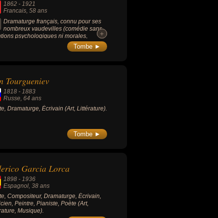
1862
-
1921
Francais
, 58 ans
Dramaturge français, connu pour ses
nombreux vaudevilles (comédie sans
+
+
ntions psychologiques ni morales,
ée sur un comique de situations). Ses
Tombe ►
es de théâtre célèbres sont « Le Dindon
896), « La Puce à l'oreille » (1907), « La
 de chez Maxim » (1899).
n Tourgueniev
1818
-
1883
Russe
, 64 ans
ste, Dramaturge, Écrivain (Art, Littérature).
Tombe ►
erico Garcia Lorca
1898
-
1936
Espagnol
, 38 ans
ste, Compositeur, Dramaturge, Écrivain,
cien, Peintre, Pianiste, Poète (Art,
érature, Musique).