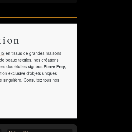
tion
en tissus de grandes maisons
IS
de beaux textiles, nos créations
vers des étoffes signées
,
Pierre Frey
tion exclusive d'objets uniques
e singulière. Consultez tous nos