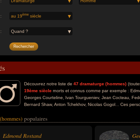
:
Dramaturge
Homme
ème
:
au 19
siècle
:
Quand ?
és
Découvrez notre liste de
47
dramaturge (hommes)
(toute
19ème siècle
morts et connus comme par exemple : Edm
Georges Courteline, Ivan Tourgueniev, Jean Cocteau, Fede
Bernard Shaw, Anton Tchekhov, Nicolas Gogol... Ces perso
ariés dans les domaines de l'art, de la littérature, du théâtre, du ciném
e (hommes)
populaires
 également avoir été artiste, conjoint de célébrité, descendant de céléb
e, compositeur, musicien, peintre, pianiste, critique, journaliste, scénaris
eurs nationalités au moment de leurs morts, ils peuvent avoir été franca
Edmond Rostand
Ge