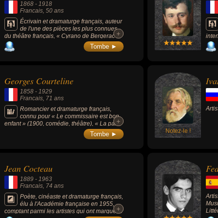
1868
-
1918
Francais
, 50 ans
Écrivain et dramaturge français, auteur
de l'une des pièces les plus connues
+
+
du théâtre français, « Cyrano de Bergerac »
inte
(1897), époux de la poétesse Rosemonde
fond
Tombe ►
Gérard et père de l'écrivain, biologiste et
pièc
académicien français Jean Rostand.
» (1
Dame
Georges Courteline
Iva
1858
-
1929
Francais
, 71 ans
Arti
Romancier et dramaturge français,
connu pour « Le commissaire est bon
+
+
enfant » (1900, comédie, théâtre), « La paix
chez soi » (1903).
Notez-le !
Tombe ►
Jean Cocteau
Fed
1889
-
1963
Francais
, 74 ans
Arti
Poète, cinéaste et dramaturge français,
Musi
élu à l'Académie française en 1955,
+
+
Litt
comptant parmi les artistes qui ont marqué le