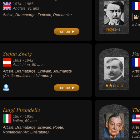
1874
-
1965
Anglais
, 91 ans
Artiste, Dramaturge, Écrivain, Romancier.
» (r
Notez-le !
le d
Tombe ►
symb
Stefan Zweig
Pau
1881
-
1942
Autrichien
, 60 ans
Artiste, Dramaturge, Écrivain, Journaliste
Arti
(Art, Journalisme, Littérature).
Litté
Tombe ►
Luigi Pirandello
Tho
1867
-
1936
Italien
, 69 ans
Artiste, Dramaturge, Écrivain, Poète,
Arti
Romancier (Art, Littérature).
Jour
Litté