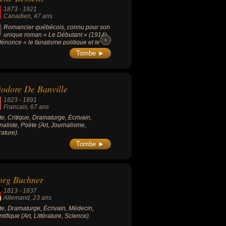
1873
-
1921
Canadien
, 47 ans
Romancier québécois, connu pour son
unique roman « Le Débutant » (1914)
+
+
dénonce « le fanatisme politique et le
ugé religieux ».
Tombe ►
odore De Banville
1823
-
1891
Francais
, 67 ans
ste, Critique, Dramaturge, Écrivain,
naliste, Poète (Art, Journalisme,
rature).
Tombe ►
org Buchner
1813
-
1837
Allemand
, 23 ans
ste, Dramaturge, Écrivain, Médecin,
tifique (Art, Littérature, Science).