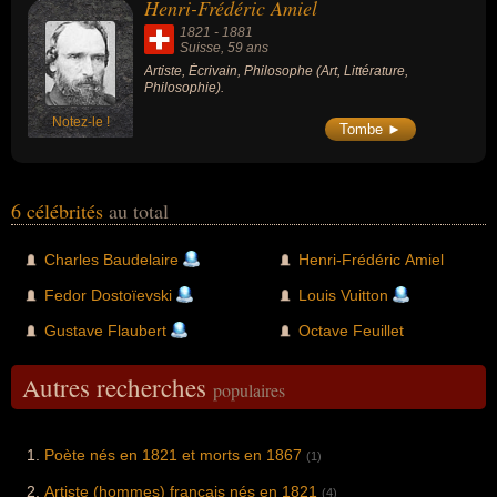
Henri-Frédéric Amiel
1821
-
1881
Suisse
, 59 ans
Artiste, Écrivain, Philosophe (Art, Littérature,
Philosophie).
Notez-le !
Tombe ►
6 célébrités
au total
Charles Baudelaire
Henri-Frédéric Amiel
Fedor Dostoïevski
Louis Vuitton
Gustave Flaubert
Octave Feuillet
Autres recherches
populaires
Poète nés en 1821 et morts en 1867
(1)
Artiste (hommes) francais nés en 1821
(4)