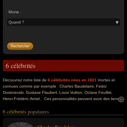
Morte :
Quand ?
6 célébrités
Découvrez notre liste de
6
célébrités nées en 1821
mortes et
connues comme par exemple : Charles Baudelaire, Fedor
Dostoïevski, Gustave Flaubert, Louis Vuitton, Octave Feuillet,
Henri-Frédéric Amiel... Ces personnalités peuvent avoir des liens
+
+
variés dans les domaines de l'art, de la littérature, de l'artisanat, du
6 célébrités
populaires
business, de la couture, de la mode, du théâtre ou de la
philosophie. Ces célébrités peuvent également avoir été artiste,
écrivain, poète, romancier, artisan, commerçant, couturier,