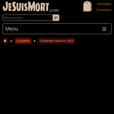
JeSuisMort
Inscription
.com
Connexion
Menu
►
Cimetière
►
Célébrités nées en 1821